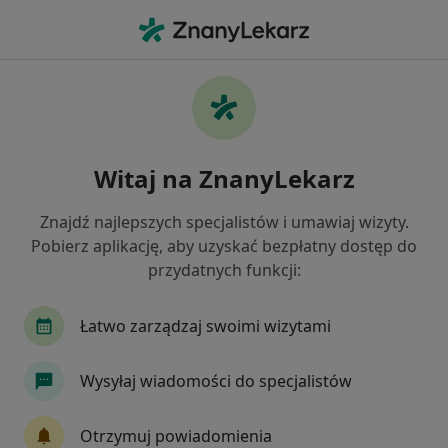
Me
Kardiolog • Katowice, śląskie
Filtry
Ubezpieczenie:
Świat Zdrowia
20 polecanych kardiologów w Katowicach z
Witaj na ZnanyLekarz
Świat Zdrowia
Jak działają wyniki wyszukiwania
Znajdź najlepszych specjalistów i umawiaj wizyty.
Pobierz aplikację, aby uzyskać bezpłatny dostęp do
przydatnych funkcji:
Łatwo zarządzaj swoimi wizytami
Wysyłaj wiadomości do specjalistów
lek. Grzegorz Winiarski
Otrzymuj powiadomienia
·
Więcej
Kardiolog, Internista, Lekarz medycyny paliatywnej