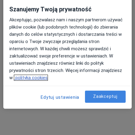
Centrum Medyczne Medilux24
·
Więcej
Kardiologia, Hematologia, Pulmonologia
Szanujemy Twoją prywatność
968 opinii
Akceptując, pozwalasz nam i naszym partnerom używać
Adama Mickiewicza 3/1, Piekary Śląskie
•
Mapa
plików cookie (lub podobnych technologii) do zbierania
danych do celów statystycznych i dostarczania treści w
Konsultacja kardiologiczna
od 220 zł
oparciu o Twoje zwyczaje przeglądania stron
internetowych. W każdej chwili możesz sprawdzić i
zaktualizować swoje preferencje w ustawieniach. W
lek. Grzegorz
ustawieniach znajdziesz również linki do polityk
Winiarski
prywatności stron trzecich. Więcej informacji znajdziesz
kardiolog
w
polityka cookies
Brak dostępnych specjalistów z wolnymi terminami w tym centrum medycznym.
Zaakceptuj
Pokaż profil
Edytuj ustawienia
Dostępni specjaliści
Specjaliści znajdują się poza Katowice, śląskie, w