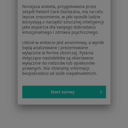
Placówki medyczne
Niniejsza ankieta, przygotowana przez
Pytania i odpowiedzi
zespół Patient Care Doctoralia, ma na celu
Usługi i zabiegi
lepsze zrozumienie, w jaki sposób ludzie
Choroby
korzystają z narzędzi sztucznej inteligencji
jako wsparcia dla swojego dobrostanu
Pomoc
emocjonalnego i zdrowia psychicznego.
Aplikacje mobilne
Blog dla pacjentów
Udział w ankiecie jest anonimowy, a wyniki
będą analizowane i prezentowane
Dla profesjonalistów
wyłącznie w formie zbiorczej. Pytania
dotyczące nastolatków są skierowane
Cennik
wyłącznie do rodziców lub opiekunów
prawnych. Nie zbieramy informacji
Dla lekarzy
bezpośrednio od osób niepełnoletnich.
Dla placówek medycznych
Noa Notes
nowość
Baza wiedzy
Start survey
Centrum Pomocy dla Specjalisty
Kontakt
ZnanyLekarz - Strona główna
ZnanyLekarz Sp. z o.o.