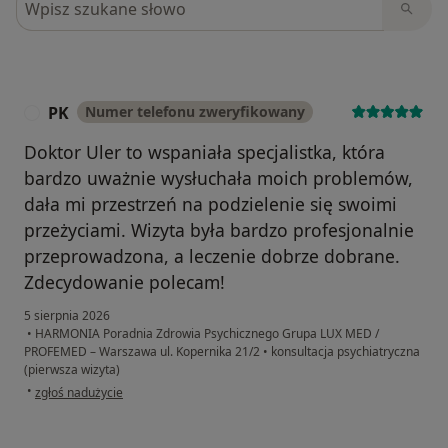
PK
Numer telefonu zweryfikowany
P
Doktor Uler to wspaniała specjalistka, która
bardzo uważnie wysłuchała moich problemów,
dała mi przestrzeń na podzielenie się swoimi
przeżyciami. Wizyta była bardzo profesjonalnie
przeprowadzona, a leczenie dobrze dobrane.
Zdecydowanie polecam!
5 sierpnia 2026
•
HARMONIA Poradnia Zdrowia Psychicznego Grupa LUX MED /
PROFEMED – Warszawa ul. Kopernika 21/2
•
konsultacja psychiatryczna
(pierwsza wizyta)
w opinii użytkownika PK
•
zgłoś nadużycie