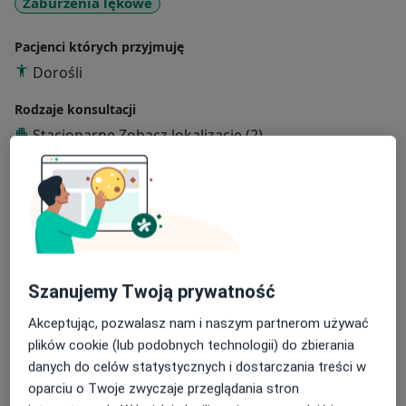
Zaburzenia lękowe
Pacjenci których przyjmuję
Dorośli
Rodzaje konsultacji
Stacjonarne
Zobacz lokalizacje (2)
Konsultacje online
Zobacz kalendarz online
Zdjęcia i filmy
Szanujemy Twoją prywatność
Akceptując, pozwalasz nam i naszym partnerom używać
plików cookie (lub podobnych technologii) do zbierania
Zobacz galerię (6)
danych do celów statystycznych i dostarczania treści w
oparciu o Twoje zwyczaje przeglądania stron