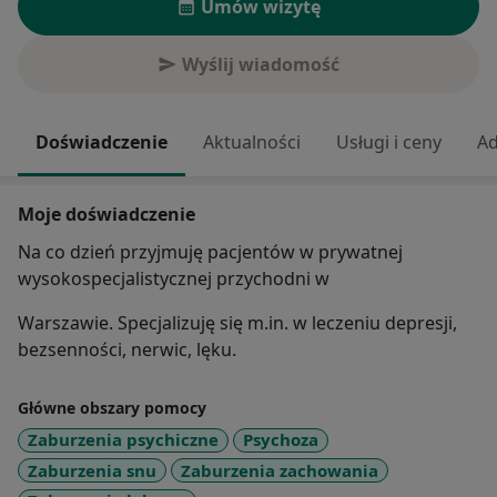
Umów wizytę
Wyślij wiadomość
Doświadczenie
Aktualności
Usługi i ceny
Ad
Moje doświadczenie
Na co dzień przyjmuję pacjentów w prywatnej
wysokospecjalistycznej przychodni w
Warszawie. Specjalizuję się m.in. w leczeniu depresji,
bezsenności, nerwic, lęku.
Główne obszary pomocy
Zaburzenia psychiczne
Psychoza
Zaburzenia snu
Zaburzenia zachowania