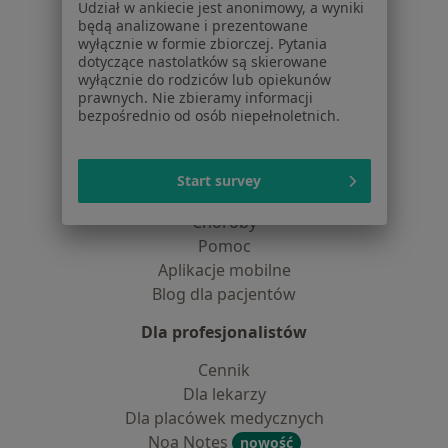
Partnerzy
Udział w ankiecie jest anonimowy, a wyniki
Centrum prasowe
będą analizowane i prezentowane
wyłącznie w formie zbiorczej. Pytania
Kontakt
dotyczące nastolatków są skierowane
wyłącznie do rodziców lub opiekunów
Dla pacjentów
prawnych. Nie zbieramy informacji
bezpośrednio od osób niepełnoletnich.
Lekarze
Placówki medyczne
Pytania i odpowiedzi
Start survey
Usługi i zabiegi
Choroby
Pomoc
Aplikacje mobilne
Blog dla pacjentów
Dla profesjonalistów
Cennik
Dla lekarzy
Dla placówek medycznych
Noa Notes
nowość