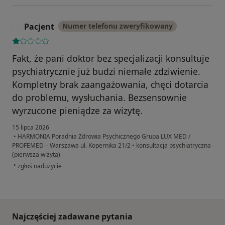
Pacjent
Numer telefonu zweryfikowany
P
Fakt, że pani doktor bez specjalizacji konsultuje
psychiatrycznie już budzi niemałe zdziwienie.
Kompletny brak zaangażowania, chęci dotarcia
do problemu, wysłuchania. Bezsensownie
wyrzucone pieniądze za wizytę.
15 lipca 2026
•
HARMONIA Poradnia Zdrowia Psychicznego Grupa LUX MED /
PROFEMED – Warszawa ul. Kopernika 21/2
•
konsultacja psychiatryczna
(pierwsza wizyta)
w opinii użytkownika Pacjent
•
zgłoś nadużycie
Najczęściej zadawane pytania