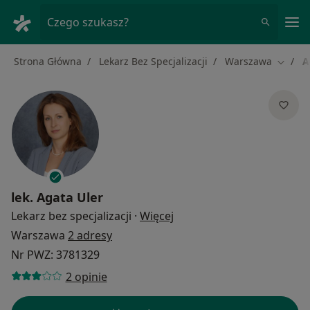
Me
Czego szukasz?
Strona Główna
Lekarz Bez Specjalizacji
Warszawa
A
Zmień 
lek.
Agata Uler
O specjalizacjach
Lekarz bez specjalizacji
·
Więcej
Warszawa
2 adresy
Nr PWZ: 3781329
2 opinie