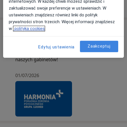
internetowych. W każdej chwili możesz sprawdzić i
Pokaż więcej
o doświadczeniu
zaktualizować swoje preferencje w ustawieniach. W
ustawieniach znajdziesz również linki do polityk
prywatności stron trzecich. Więcej informacji znajdziesz
Aktualności
w
polityka cookies
lek. Agata Uler
Mikołaja Kopernika 21/2, 00-359 Warszawa
Zaakceptuj
Edytuj ustawienia
Pomagamy znaleźć równowagę, zapraszamy do
naszych gabinetów!
01/07/2026