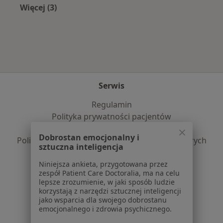
Więcej (3)
Więcej w kategorii: Najpopularniejsze ubezpie
Serwis
Regulamin
Polityka prywatności pacjentów
Polityka prywatności profesjonalistów
Dobrostan emocjonalny i
Polityka prywatności dla profesjonalistów, których
sztuczna inteligencja
dane pozyskaliśmy samodzielnie
Polityka cookies
Niniejsza ankieta, przygotowana przez
zespół Patient Care Doctoralia, ma na celu
Jak działają wyniki wyszukiwania
lepsze zrozumienie, w jaki sposób ludzie
Dostępność
korzystają z narzędzi sztucznej inteligencji
O nas
jako wsparcia dla swojego dobrostanu
emocjonalnego i zdrowia psychicznego.
Praca
Rekrutujemy!