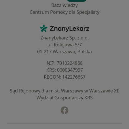
Baza wiedzy
Centrum Pomocy dla Specjalisty
Kontakt
ZnanyLekarz - Strona główna
ZnanyLekarz Sp. z o.o.
ul. Kolejowa 5/7
01-217 Warszawa, Polska
NIP: ⁠7010224868
KRS: ⁠0000347997
REGON: ⁠142276657
Sąd Rejonowy dla m.st. Warszawy w Warszawie XII
Wydział Gospodarczy KRS
Facebook
otwiera się w nowej karcie