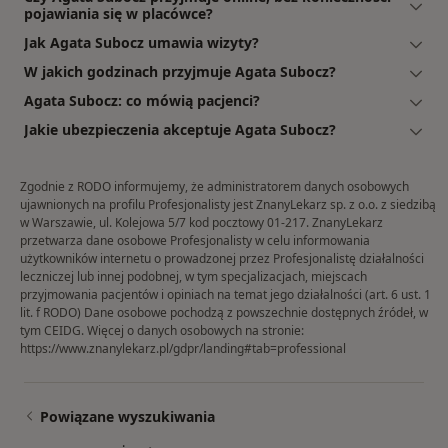
pojawiania się w placówce?
Jak Agata Subocz umawia wizyty?
W jakich godzinach przyjmuje Agata Subocz?
Agata Subocz: co mówią pacjenci?
Jakie ubezpieczenia akceptuje Agata Subocz?
Zgodnie z RODO informujemy, że administratorem danych osobowych
ujawnionych na profilu Profesjonalisty jest ZnanyLekarz sp. z o.o. z siedzibą
w Warszawie, ul. Kolejowa 5/7 kod pocztowy 01-217. ZnanyLekarz
przetwarza dane osobowe Profesjonalisty w celu informowania
użytkowników internetu o prowadzonej przez Profesjonalistę działalności
leczniczej lub innej podobnej, w tym specjalizacjach, miejscach
przyjmowania pacjentów i opiniach na temat jego działalności (art. 6 ust. 1
lit. f RODO) Dane osobowe pochodzą z powszechnie dostępnych źródeł, w
tym CEIDG. Więcej o danych osobowych na stronie:
https://www.znanylekarz.pl/gdpr/landing#tab=professional
Powiązane wyszukiwania