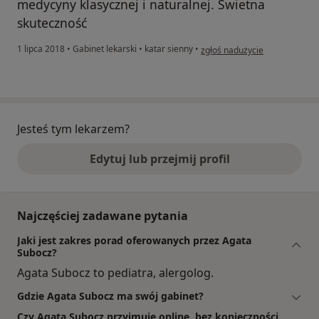
medycyny klasycznej i naturalnej. Świetna
skuteczność
w opinii użytkownika Konto zo
1 lipca 2018
•
Gabinet lekarski
•
katar sienny
•
zgłoś nadużycie
Jesteś tym lekarzem?
Edytuj lub przejmij profil
Najczęściej zadawane pytania
Jaki jest zakres porad oferowanych przez Agata
Subocz?
Agata Subocz to pediatra, alergolog.
Gdzie Agata Subocz ma swój gabinet?
Czy Agata Subocz przyjmuje online, bez konieczności