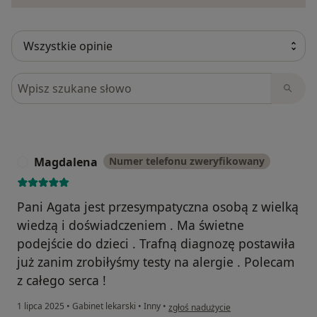
Szukaj w opiniach
Magdalena
Numer telefonu zweryfikowany
M
Pani Agata jest przesympatyczna osobą z wielką
wiedzą i doświadczeniem . Ma świetne
podejście do dzieci . Trafną diagnozę postawiła
już zanim zrobiłyśmy testy na alergie . Polecam
z całego serca !
w opinii użytkownika Magdalena
1 lipca 2025
•
Gabinet lekarski
•
Inny
•
zgłoś nadużycie