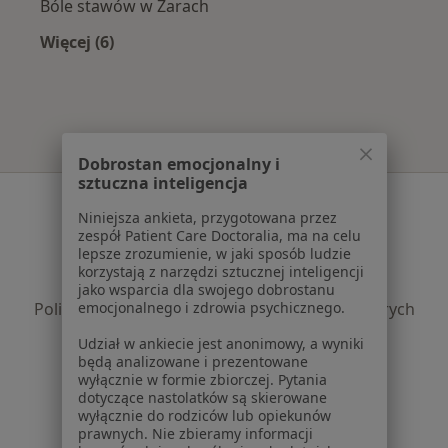
Bóle stawów w Żarach
Więcej (6)
Więcej w kategorii: Najczęście leczone choroby
Dobrostan emocjonalny i
sztuczna inteligencja
Serwis
Niniejsza ankieta, przygotowana przez
Regulamin
zespół Patient Care Doctoralia, ma na celu
lepsze zrozumienie, w jaki sposób ludzie
Polityka prywatności pacjentów
korzystają z narzędzi sztucznej inteligencji
Polityka prywatności profesjonalistów
jako wsparcia dla swojego dobrostanu
Polityka prywatności dla profesjonalistów, których
emocjonalnego i zdrowia psychicznego.
dane pozyskaliśmy samodzielnie
Udział w ankiecie jest anonimowy, a wyniki
Polityka cookies
będą analizowane i prezentowane
Jak działają wyniki wyszukiwania
wyłącznie w formie zbiorczej. Pytania
dotyczące nastolatków są skierowane
Dostępność
wyłącznie do rodziców lub opiekunów
O nas
prawnych. Nie zbieramy informacji