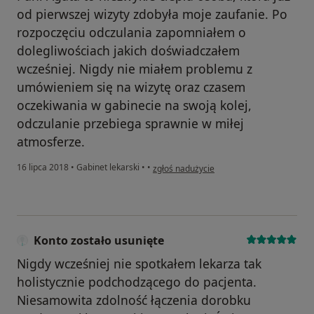
od pierwszej wizyty zdobyła moje zaufanie. Po
rozpoczęciu odczulania zapomniałem o
dolegliwościach jakich doświadczałem
wcześniej. Nigdy nie miałem problemu z
umówieniem się na wizytę oraz czasem
oczekiwania w gabinecie na swoją kolej,
odczulanie przebiega sprawnie w miłej
atmosferze.
w opinii użytkownika Konto zostało usunię
16 lipca 2018
•
Gabinet lekarski
•
•
zgłoś nadużycie
Konto zostało usunięte
Nigdy wcześniej nie spotkałem lekarza tak
holistycznie podchodzącego do pacjenta.
Niesamowita zdolność łączenia dorobku