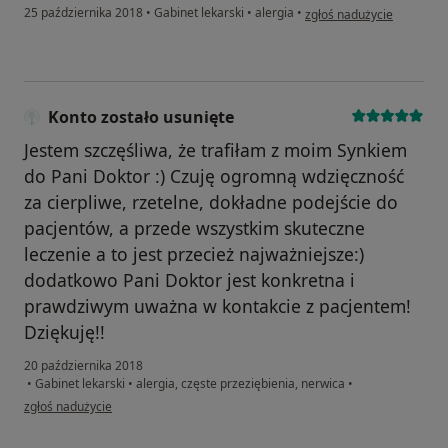
w opinii użytkownika Mat
25 października 2018
•
Gabinet lekarski
•
alergia
•
zgłoś nadużycie
Konto zostało usunięte
Jestem szczęśliwa, że trafiłam z moim Synkiem
do Pani Doktor :) Czuję ogromną wdzięczność
za cierpliwe, rzetelne, dokładne podejście do
pacjentów, a przede wszystkim skuteczne
leczenie a to jest przecież najważniejsze:)
dodatkowo Pani Doktor jest konkretna i
prawdziwym uważna w kontakcie z pacjentem!
Dziękuję!!
20 października 2018
•
Gabinet lekarski
•
alergia, częste przeziębienia, nerwica
•
w opinii użytkownika Konto zostało usunięte
zgłoś nadużycie