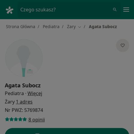
Me
Czego szukasz?
Strona Główna
Pediatra
Żary
Agata Subocz
Zmień miasto
Agata Subocz
O specjalizacjach
Pediatra
·
Więcej
Żary
1 adres
Nr PWZ: 5769874
8 opinii