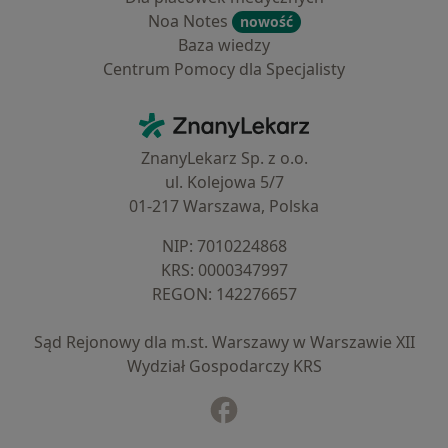
Noa Notes
nowość
Baza wiedzy
Centrum Pomocy dla Specjalisty
Kontakt
ZnanyLekarz - Strona główna
ZnanyLekarz Sp. z o.o.
ul. Kolejowa 5/7
01-217 Warszawa, Polska
NIP: ⁠7010224868
KRS: ⁠0000347997
REGON: ⁠142276657
Sąd Rejonowy dla m.st. Warszawy w Warszawie XII
Wydział Gospodarczy KRS
Facebook
otwiera się w nowej karcie