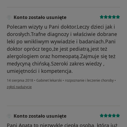
Konto zostało usunięte
Polecam wizyty u Pani doktor.Leczy dzieci jak i
dorosłych.Trafne diagnozy i właściwie dobrane
leki po wnikliwym wywiadzie i badaniach.Pani
doktor oprócz tego,że jest pediatrą,jest też
alergologiem oraz homeopatą.Zajmuje się też
medycyną chińską.Szeroki zakres wiedzy ,
umiejętności i kompetencja.
14 sierpnia 2018
•
Gabinet lekarski
•
rozpoznanie i leczenie choroby
•
w opinii użytkownika Konto zostało usunięte
zgłoś nadużycie
Konto zostało usunięte
Pani Agata to niezwykle ciepła osoba, która już