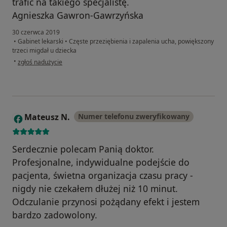
trafić na takiego specjalistę.
Agnieszka Gawron-Gawrzyńska
30 czerwca 2019
•
Gabinet lekarski
•
Częste przeziębienia i zapalenia ucha, powiększony
trzeci migdał u dziecka
w opinii użytkownika Agnieszka Gawron-Gawrzyńska
•
zgłoś nadużycie
Mateusz N.
Numer telefonu zweryfikowany
M
Serdecznie polecam Panią doktor.
Profesjonalne, indywidualne podejście do
pacjenta, świetna organizacja czasu pracy -
nigdy nie czekałem dłużej niż 10 minut.
Odczulanie przynosi pożądany efekt i jestem
bardzo zadowolony.