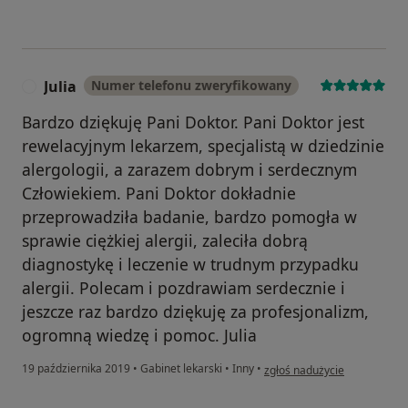
Julia
Numer telefonu zweryfikowany
J
Bardzo dziękuję Pani Doktor. Pani Doktor jest
rewelacyjnym lekarzem, specjalistą w dziedzinie
alergologii, a zarazem dobrym i serdecznym
Człowiekiem. Pani Doktor dokładnie
przeprowadziła badanie, bardzo pomogła w
sprawie ciężkiej alergii, zaleciła dobrą
diagnostykę i leczenie w trudnym przypadku
alergii. Polecam i pozdrawiam serdecznie i
jeszcze raz bardzo dziękuję za profesjonalizm,
ogromną wiedzę i pomoc. Julia
w opinii użytkownika Julia
19 października 2019
•
Gabinet lekarski
•
Inny
•
zgłoś nadużycie