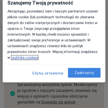
ubezpieczenie.
Szanujemy Twoją prywatność
Akceptując, pozwalasz nam i naszym partnerom używać
Szukaj specjalistów według ubezpieczenia
plików cookie (lub podobnych technologii) do zbierania
danych do celów statystycznych i dostarczania treści w
oparciu o Twoje zwyczaje przeglądania stron
internetowych. W każdej chwili możesz sprawdzić i
Opinie
zaktualizować swoje preferencje w ustawieniach. W
ustawieniach znajdziesz również linki do polityk
Dodaj swoją opinię
prywatności stron trzecich. Więcej informacji znajdziesz
w
polityka cookies
8 opinii
Zaakceptuj
Edytuj ustawienia
Sprawdzamy wszystkie opinie. Moderujemy
je zgodnie z naszymi zasadami, dowiedz się
więcej o opiniach i sposobie obliczania
Dowiedz się więce
gwiazdek na
Dowiedz się więcej