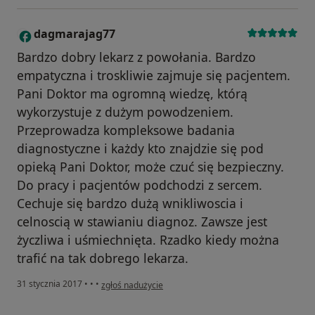
dagmarajag77
D
Bardzo dobry lekarz z powołania. Bardzo
empatyczna i troskliwie zajmuje się pacjentem.
Pani Doktor ma ogromną wiedzę, którą
wykorzystuje z dużym powodzeniem.
Przeprowadza kompleksowe badania
diagnostyczne i każdy kto znajdzie się pod
opieką Pani Doktor, może czuć się bezpieczny.
Do pracy i pacjentów podchodzi z sercem.
Cechuje się bardzo dużą wnikliwoscia i
celnoscią w stawianiu diagnoz. Zawsze jest
życzliwa i uśmiechnięta. Rzadko kiedy można
trafić na tak dobrego lekarza.
w opinii użytkownika dagmarajag77
31 stycznia 2017
•
•
•
zgłoś nadużycie