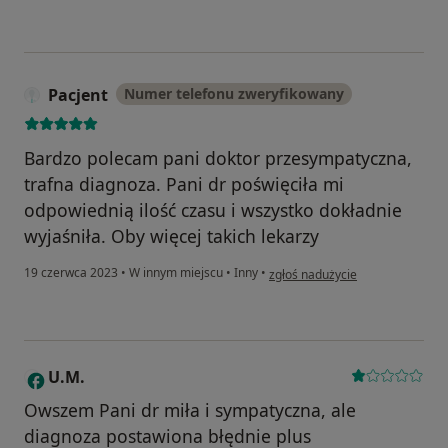
Pacjent
Numer telefonu zweryfikowany
Bardzo polecam pani doktor przesympatyczna,
trafna diagnoza. Pani dr poświęciła mi
odpowiednią ilość czasu i wszystko dokładnie
wyjaśniła. Oby więcej takich lekarzy
w opinii użytkownika Pacjent
19 czerwca 2023
•
W innym miejscu
•
Inny
•
zgłoś nadużycie
U.M.
U
Owszem Pani dr miła i sympatyczna, ale
diagnoza postawiona błędnie plus