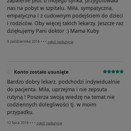
zapalenie płuc u mojego synka, przygotowała
nas na pobyt w szpitalu. Miła, sympatyczna,
empatyczna i z cudownym podejściem do dzieci
i rodziców. Oby więcej takich lekarzy. Jeszcze raz
dziękujemy Pani doktor :) Mama Kuby
w opinii użytkownika Konto zostało usunięte
9 października 2016
•
•
•
zgłoś nadużycie
Konto zostało usunięte
Bardzo dobry lekarz, podchodzi indywidualnie
do pacjenta. Miła, uprzejma i nie zepsuta
rutyną ! Poszerza swoją wiedzę na temat nie
codziennych dolegliwości tj. w moim
przypadku.
w opinii użytkownika Konto zostało usunięte
12 lipca 2016
•
•
•
zgłoś nadużycie