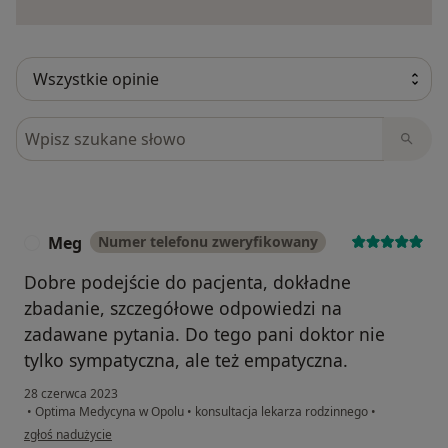
Szukaj w opiniach
Meg
Numer telefonu zweryfikowany
M
Dobre podejście do pacjenta, dokładne
zbadanie, szczegółowe odpowiedzi na
zadawane pytania. Do tego pani doktor nie
tylko sympatyczna, ale też empatyczna.
28 czerwca 2023
•
Optima Medycyna w Opolu
•
konsultacja lekarza rodzinnego
•
w opinii użytkownika Meg
zgłoś nadużycie