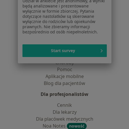
Udział w ankiecie jest anonimowy, a wyniki
Centrum prasowe
będą analizowane i prezentowane
wyłącznie w formie zbiorczej. Pytania
Kontakt
dotyczące nastolatków są skierowane
wyłącznie do rodziców lub opiekunów
Dla pacjentów
prawnych. Nie zbieramy informacji
bezpośrednio od osób niepełnoletnich.
Lekarze
Placówki medyczne
Pytania i odpowiedzi
Start survey
Usługi i zabiegi
Choroby
Pomoc
Aplikacje mobilne
Blog dla pacjentów
Dla profesjonalistów
Cennik
Dla lekarzy
Dla placówek medycznych
Noa Notes
nowość