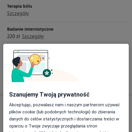
Terapia bólu
Szczegóły
Badanie internistyczne
220 zł
Szczegóły
Konsultacja lekarza rodzinnego - dzieci
220 zł
Szczegóły
W jaki sposób ustalane są ceny?
Szanujemy Twoją prywatność
Adresy (2)
Akceptując, pozwalasz nam i naszym partnerom używać
plików cookie (lub podobnych technologii) do zbierania
Adres 1
Adres 2
danych do celów statystycznych i dostarczania treści w
oparciu o Twoje zwyczaje przeglądania stron