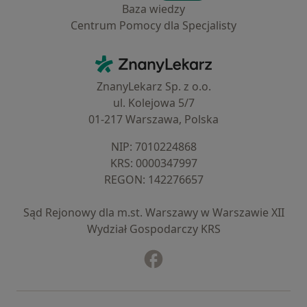
Baza wiedzy
Centrum Pomocy dla Specjalisty
Kontakt
ZnanyLekarz - Strona główna
ZnanyLekarz Sp. z o.o.
ul. Kolejowa 5/7
01-217 Warszawa, Polska
NIP: ⁠7010224868
KRS: ⁠0000347997
REGON: ⁠142276657
Sąd Rejonowy dla m.st. Warszawy w Warszawie XII
Wydział Gospodarczy KRS
Facebook
otwiera się w nowej karcie