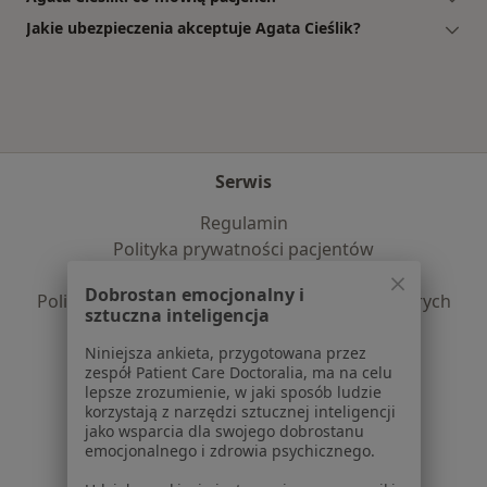
Jakie ubezpieczenia akceptuje Agata Cieślik?
Serwis
Regulamin
Polityka prywatności pacjentów
Polityka prywatności profesjonalistów
Dobrostan emocjonalny i
Polityka prywatności dla profesjonalistów, których
sztuczna inteligencja
dane pozyskaliśmy samodzielnie
Polityka cookies
Niniejsza ankieta, przygotowana przez
zespół Patient Care Doctoralia, ma na celu
Jak działają wyniki wyszukiwania
lepsze zrozumienie, w jaki sposób ludzie
Dostępność
korzystają z narzędzi sztucznej inteligencji
O nas
jako wsparcia dla swojego dobrostanu
emocjonalnego i zdrowia psychicznego.
Praca
Rekrutujemy!
Partnerzy