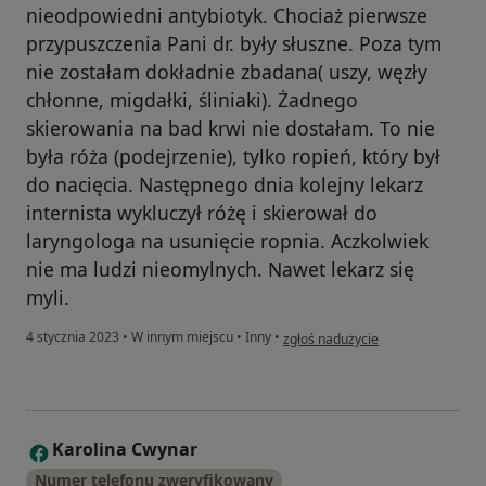
nieodpowiedni antybiotyk. Chociaż pierwsze
przypuszczenia Pani dr. były słuszne. Poza tym
nie zostałam dokładnie zbadana( uszy, węzły
chłonne, migdałki, śliniaki). Żadnego
skierowania na bad krwi nie dostałam. To nie
była róża (podejrzenie), tylko ropień, który był
do nacięcia. Następnego dnia kolejny lekarz
internista wykluczył różę i skierował do
laryngologa na usunięcie ropnia. Aczkolwiek
nie ma ludzi nieomylnych. Nawet lekarz się
myli.
w opinii użytkownika U.M.
4 stycznia 2023
•
W innym miejscu
•
Inny
•
zgłoś nadużycie
Karolina Cwynar
K
Numer telefonu zweryfikowany