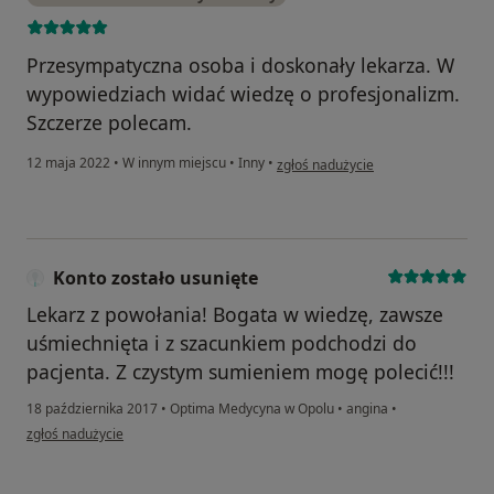
Przesympatyczna osoba i doskonały lekarza. W
wypowiedziach widać wiedzę o profesjonalizm.
Szczerze polecam.
w opinii użytkownika Karolina Cwyn
12 maja 2022
•
W innym miejscu
•
Inny
•
zgłoś nadużycie
Konto zostało usunięte
Lekarz z powołania! Bogata w wiedzę, zawsze
uśmiechnięta i z szacunkiem podchodzi do
pacjenta. Z czystym sumieniem mogę polecić!!!
18 października 2017
•
Optima Medycyna w Opolu
•
angina
•
w opinii użytkownika Konto zostało usunięte
zgłoś nadużycie