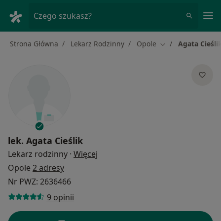
Me
Czego szukasz?
Strona Główna
Lekarz Rodzinny
Opole
Agata Cieśli
Zmień miasto
lek.
Agata Cieślik
O specjalizacjach
Lekarz rodzinny
·
Więcej
Opole
2 adresy
Nr PWZ: 2636466
9 opinii