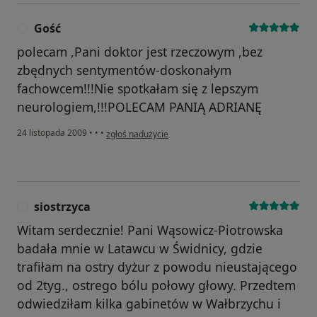
Gość
G
polecam ,Pani doktor jest rzeczowym ,bez
zbędnych sentymentów-doskonałym
fachowcem!!!Nie spotkałam się z lepszym
neurologiem,!!!POLECAM PANIĄ ADRIANĘ
w opinii użytkownika Gość
24 listopada 2009
•
•
•
zgłoś nadużycie
siostrzyca
S
Witam serdecznie! Pani Wąsowicz-Piotrowska
badała mnie w Latawcu w Świdnicy, gdzie
trafiłam na ostry dyżur z powodu nieustającego
od 2tyg., ostrego bólu połowy głowy. Przedtem
odwiedziłam kilka gabinetów w Wałbrzychu i