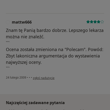
mattw666
M
Znam tę Panią bardzo dobrze. Lepszego lekarza
można nie znaleźć.
```
Ocena została zmieniona na "Polecam". Powód:
Zbyt lakoniczna argumentacja do wystawienia
najwyższej oceny.
```
w opinii użytkownika mattw666
24 lutego 2009
•
•
•
zgłoś nadużycie
Najczęściej zadawane pytania