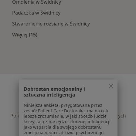
Omdlenia w Świdnicy
Padaczka w Świdnicy
Stwardnienie rozsiane w Świdnicy
Więcej (15)
Więcej w kategorii: Najczęście leczone chorob
Serwis
Dobrostan emocjonalny i
Regulamin
sztuczna inteligencja
Polityka prywatności pacjentów
Niniejsza ankieta, przygotowana przez
Polityka prywatności profesjonalistów
zespół Patient Care Doctoralia, ma na celu
Polityka prywatności dla profesjonalistów, których
lepsze zrozumienie, w jaki sposób ludzie
korzystają z narzędzi sztucznej inteligencji
dane pozyskaliśmy samodzielnie
jako wsparcia dla swojego dobrostanu
Polityka cookies
emocjonalnego i zdrowia psychicznego.