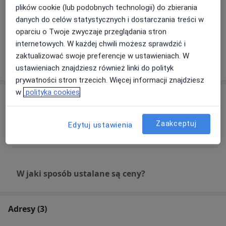
plików cookie (lub podobnych technologii) do zbierania
danych do celów statystycznych i dostarczania treści w
Zobacz galerię (3)
oparciu o Twoje zwyczaje przeglądania stron
internetowych. W każdej chwili możesz sprawdzić i
zaktualizować swoje preferencje w ustawieniach. W
Pokaż więcej
o doświadczeniu
ustawieniach znajdziesz również linki do polityk
prywatności stron trzecich. Więcej informacji znajdziesz
w
polityka cookies
Usługi i ceny
Konsultacja neurologiczna
Zaakceptuj
Umów wizytę
Edytuj ustawienia
Od 280 zł
Szczegóły
W jaki sposób ustalane są ceny?
Adresy (3)