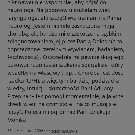
nikt nawet nie wspomniał, aby pójść do
neurologa. Na pogotowiu szukałam więc
laryngologa, ale szczęśliwie trafiłam na Panią
neurolog. Jestem niemile zaskoczona moją
chorobą, ale bardzo mile zaskoczona szybkim
zdiagnozowaniem jej przez Panią Doktor (a to
poprzedzone rzetelnym wywiadem, badaniem,
życzliwością) . Oszczędziła mi pewnie długiego,
bezowocnego czasu szukania specjalisty, który
wpadłby na właściwy trop... Choroba jest dość
rzadka (CPH), a więc tym bardziej podziw dla
wiedzy, intuicji i skuteczności Pani Adriany.
Przepisany lek pomógł momentalnie, a ja w tej
chwili wiem na czym stoję i na co muszę się
leczyć. Polecam i ogromnie Pani dziękuję!
Monika
w opinii użytkownika siostrzyca
23 października 2009
•
•
•
zgłoś nadużycie