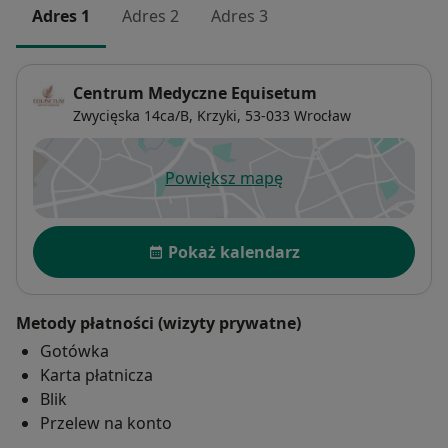
Adres 1
Adres 2
Adres 3
Centrum Medyczne Equisetum
Zwycięska 14ca/B,
Krzyki
, 53-033
Wrocław
Powiększ mapę
otwiera się w nowej karcie
Dostępność
Pokaż kalendarz
Metody płatności (wizyty prywatne)
Gotówka
Karta płatnicza
Blik
Przelew na konto