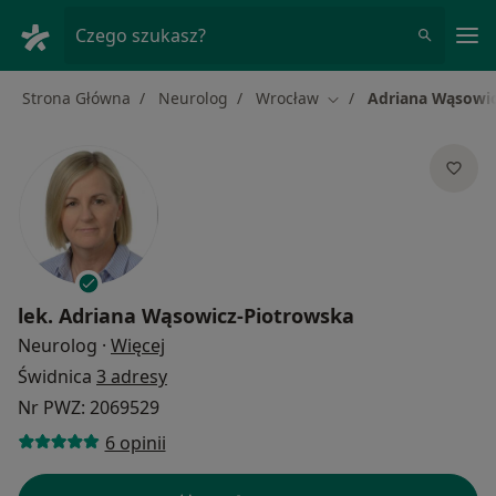
Me
Czego szukasz?
Strona Główna
Neurolog
Wrocław
Adriana Wąsowic
Zmień miasto
lek.
Adriana Wąsowicz-Piotrowska
O specjalizacjach
Neurolog
·
Więcej
Świdnica
3 adresy
Nr PWZ: 2069529
6 opinii