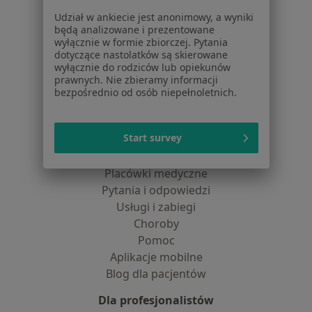
Jak działają wyniki wyszukiwania
Udział w ankiecie jest anonimowy, a wyniki
Dostępność
będą analizowane i prezentowane
O nas
wyłącznie w formie zbiorczej. Pytania
Praca
Rekrutujemy!
dotyczące nastolatków są skierowane
wyłącznie do rodziców lub opiekunów
Partnerzy
prawnych. Nie zbieramy informacji
Centrum prasowe
bezpośrednio od osób niepełnoletnich.
Kontakt
Dla pacjentów
Start survey
Lekarze
Placówki medyczne
Pytania i odpowiedzi
Usługi i zabiegi
Choroby
Pomoc
Aplikacje mobilne
Blog dla pacjentów
Dla profesjonalistów