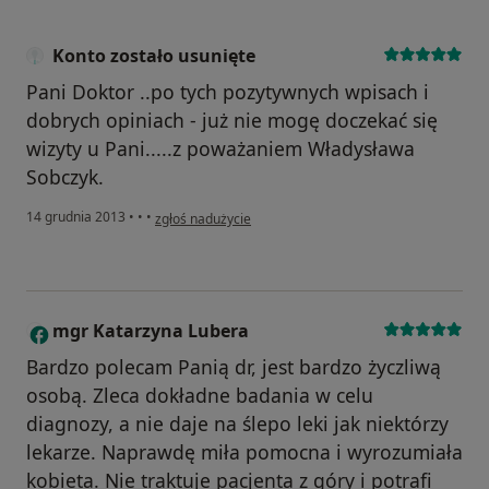
Konto zostało usunięte
Pani Doktor ..po tych pozytywnych wpisach i
dobrych opiniach - już nie mogę doczekać się
wizyty u Pani.....z poważaniem Władysława
Sobczyk.
w opinii użytkownika Konto zostało usunięte
14 grudnia 2013
•
•
•
zgłoś nadużycie
mgr Katarzyna Lubera
M
Bardzo polecam Panią dr, jest bardzo życzliwą
osobą. Zleca dokładne badania w celu
diagnozy, a nie daje na ślepo leki jak niektórzy
lekarze. Naprawdę miła pomocna i wyrozumiała
kobieta. Nie traktuje pacjenta z góry i potrafi