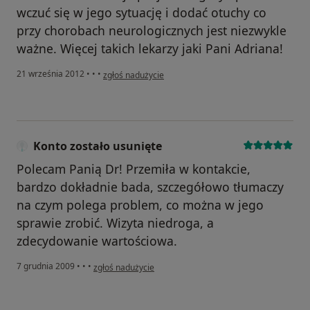
wczuć się w jego sytuację i dodać otuchy co
przy chorobach neurologicznych jest niezwykle
ważne. Więcej takich lekarzy jaki Pani Adriana!
w opinii użytkownika mgr Katarzyna Lubera
21 września 2012
•
•
•
zgłoś nadużycie
Konto zostało usunięte
Polecam Panią Dr! Przemiła w kontakcie,
bardzo dokładnie bada, szczegółowo tłumaczy
na czym polega problem, co można w jego
sprawie zrobić. Wizyta niedroga, a
zdecydowanie wartościowa.
w opinii użytkownika Konto zostało usunięte
7 grudnia 2009
•
•
•
zgłoś nadużycie