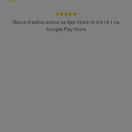
Nasza średnia ocena na App Store to 4.9 i 4.1 na
Bezpieczne płatności
Google Play Store
mgr Sandra Omyła
·
Więcej
Psycholog
62 opinie
Adres
Online
Szancera 19, Inowrocław
•
Mapa
Gabinet Psychologiczny Sandra Omyła
Konsultacja psychologiczna
180 zł
Specjalista nie oferuje umawiania online pod tym adresem.
Poproś o wizytę