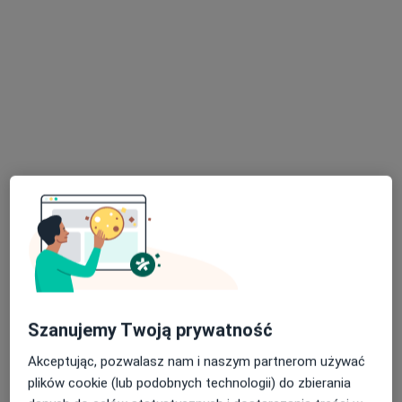
Bezpieczne płatności
mgr Justyna Bochat
·
Więcej
Psycholog
2 opinie
Adres
Online
Poznańska 235, Inowrocław
•
Mapa
Gabinet Psychologiczno-Edukacyjny Justyna Bochat
Szanujemy Twoją prywatność
Konsultacja psychologiczna
200 zł
Akceptując, pozwalasz nam i naszym partnerom używać
Specjalista nie oferuje umawiania online pod tym adresem.
plików cookie (lub podobnych technologii) do zbierania