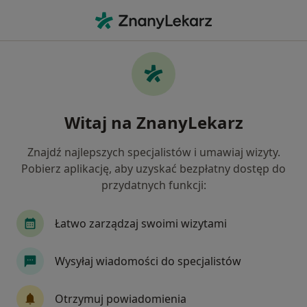
Me
Ataki Paniki • Inowrocław, kujawsko-pomorskie
Filtry
• 1
Ubezpieczenie
Map
Ataki paniki specjaliści w Inowrocławiu
Witaj na ZnanyLekarz
Jak działają wyniki wyszukiwania
Znajdź najlepszych specjalistów i umawiaj wizyty.
Pobierz aplikację, aby uzyskać bezpłatny dostęp do
Jakiego specjalisty szukasz?
przydatnych funkcji:
Psycholog
Psychoterapeuta
Psychotraum
Łatwo zarządzaj swoimi wizytami
Wysyłaj wiadomości do specjalistów
Otrzymuj powiadomienia