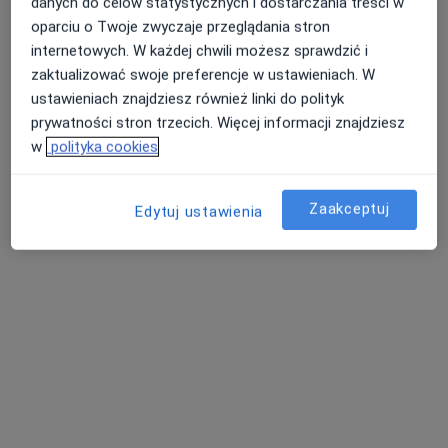
danych do celów statystycznych i dostarczania treści w
Poproś o wizytę
oparciu o Twoje zwyczaje przeglądania stron
internetowych. W każdej chwili możesz sprawdzić i
zaktualizować swoje preferencje w ustawieniach. W
ustawieniach znajdziesz również linki do polityk
prywatności stron trzecich. Więcej informacji znajdziesz
w
polityka cookies
Zaakceptuj
Edytuj ustawienia
Bezpieczne płatności
mgr Anna Kraska
·
Więcej
Psycholog, Psycholog dziecięcy, Psychotraumatolog
9 opinii
Adres
Online 1
Online 2
Andrzeja 7/11, Inowrocław
•
Mapa