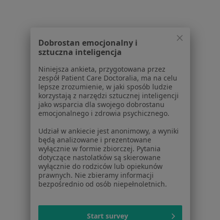
Serwis
Regulamin
Dobrostan emocjonalny i
Polityka prywatności pacjentów
sztuczna inteligencja
Polityka prywatności profesjonalistów
Polityka prywatności dla profesjonalistów, których
Niniejsza ankieta, przygotowana przez
zespół Patient Care Doctoralia, ma na celu
dane pozyskaliśmy samodzielnie
lepsze zrozumienie, w jaki sposób ludzie
Polityka cookies
korzystają z narzędzi sztucznej inteligencji
Jak działają wyniki wyszukiwania
jako wsparcia dla swojego dobrostanu
emocjonalnego i zdrowia psychicznego.
Dostępność
O nas
Udział w ankiecie jest anonimowy, a wyniki
Praca
Rekrutujemy!
będą analizowane i prezentowane
wyłącznie w formie zbiorczej. Pytania
Partnerzy
dotyczące nastolatków są skierowane
Centrum prasowe
wyłącznie do rodziców lub opiekunów
Kontakt
prawnych. Nie zbieramy informacji
bezpośrednio od osób niepełnoletnich.
Dla pacjentów
Lekarze
Start survey