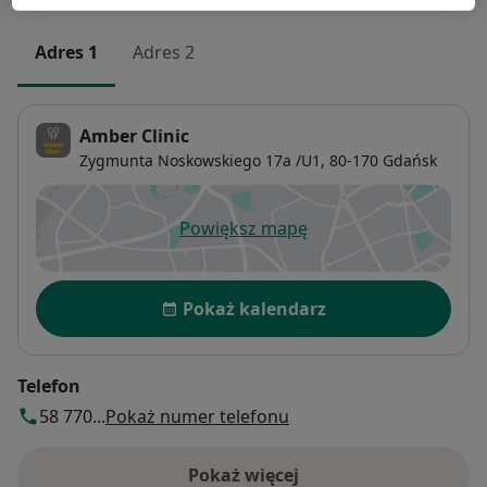
Adres 1
Adres 2
Amber Clinic
Zygmunta Noskowskiego 17a /U1,
80-170
Gdańsk
Powiększ mapę
otwiera się w nowej karcie
Dostępność
Pokaż kalendarz
Telefon
58 770...
Pokaż numer telefonu
Pokaż więcej
o adresie