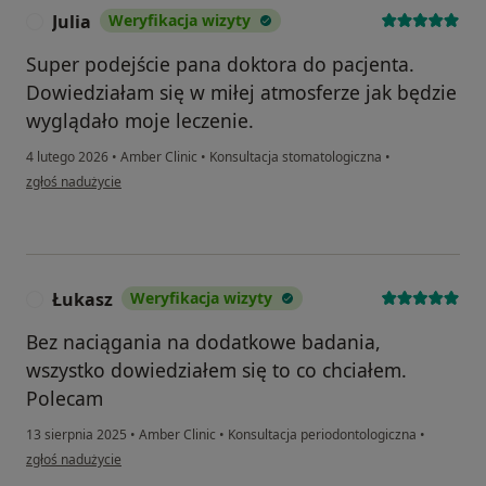
Julia
Weryfikacja wizyty
J
Super podejście pana doktora do pacjenta.
Dowiedziałam się w miłej atmosferze jak będzie
wyglądało moje leczenie.
4 lutego 2026
•
Amber Clinic
•
Konsultacja stomatologiczna
•
w opinii użytkownika Julia
zgłoś nadużycie
Łukasz
Weryfikacja wizyty
Ł
Bez naciągania na dodatkowe badania,
wszystko dowiedziałem się to co chciałem.
Polecam
13 sierpnia 2025
•
Amber Clinic
•
Konsultacja periodontologiczna
•
w opinii użytkownika Łukasz
zgłoś nadużycie