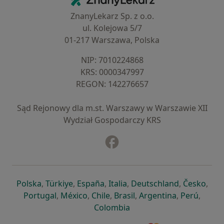
ZnanyLekarz Sp. z o.o.
ul. Kolejowa 5/7
01-217 Warszawa, Polska
NIP: ⁠7010224868
KRS: ⁠0000347997
REGON: ⁠142276657
Sąd Rejonowy dla m.st. Warszawy w Warszawie XII
Wydział Gospodarczy KRS
Facebook
otwiera się w nowej karcie
otwiera się w nowej karcie
otwiera się w nowej karcie
otwiera się w nowej karcie
otwiera się w nowej karci
otwiera się
otwi
Polska
,
Türkiye
,
España
,
Italia
,
Deutschland
,
Česko
,
otwiera się w nowej karcie
otwiera się w nowej karcie
otwiera się w nowej karcie
otwiera się w nowej kar
otwiera się 
otwier
Portugal
,
México
,
Chile
,
Brasil
,
Argentina
,
Perú
,
otwiera się w nowej karc
Colombia