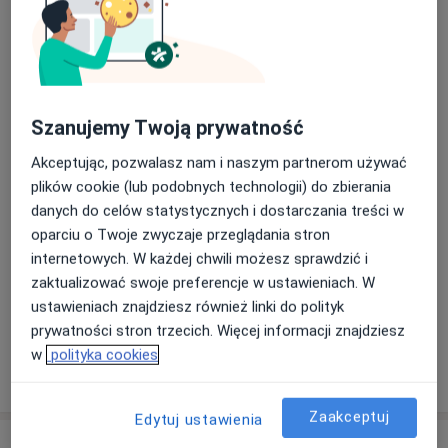
Zanik kości
Umów wizytę
Od 550 zł
Szczegóły
Szanujemy Twoją prywatność
Wycięcie kaptura dziąsłowego
Umów wizytę
Akceptując, pozwalasz nam i naszym partnerom używać
200 zł
Szczegóły
plików cookie (lub podobnych technologii) do zbierania
danych do celów statystycznych i dostarczania treści w
Powtórne leczenie kanałowe pod
oparciu o Twoje zwyczaje przeglądania stron
mikroskopem
Umów wizytę
internetowych. W każdej chwili możesz sprawdzić i
Od 1 100 zł
Szczegóły
zaktualizować swoje preferencje w ustawieniach. W
ustawieniach znajdziesz również linki do polityk
+ 16 usług
prywatności stron trzecich. Więcej informacji znajdziesz
w
polityka cookies
W jaki sposób ustalane są ceny?
Zaakceptuj
Edytuj ustawienia
Adresy (2)