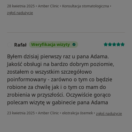
28 kwietnia 2025
•
Amber Clinic
•
Konsultacja stomatologiczna
•
w opinii użytkownika Justyna
zgłoś nadużycie
Rafał
Weryfikacja wizyty
R
Byłem dzisiaj pierwszy raz u pana Adama.
Jakość obsługi na bardzo dobrym poziomie,
zostałem o wszystkim szczegółowo
poinformowany - zarówno o tym co będzie
robione za chwilę jak i o tym co mam do
zrobienia w przyszłości. Oczywiście gorąco
polecam wizytę w gabinecie pana Adama
w opinii użytkownika R
23 kwietnia 2025
•
Amber Clinic
•
ekstrakcja ósemek
•
zgłoś nadużycie