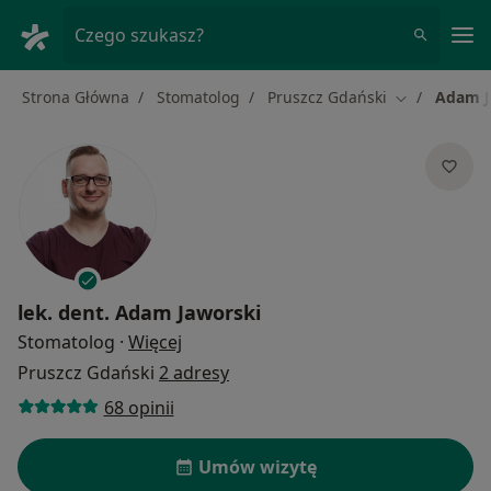
Me
Czego szukasz?
Strona Główna
Stomatolog
Pruszcz Gdański
Adam J
Zmień miast
lek. dent.
Adam Jaworski
O specjalizacjach
Stomatolog
·
Więcej
Pruszcz Gdański
2 adresy
68 opinii
Umów wizytę