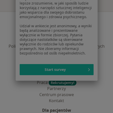
lepsze zrozumienie, w jaki sposób ludzie
korzystają z narzędzi sztucznej inteligencji
jako wsparcia dla swojego dobrostanu
emocjonalnego i zdrowia psychicznego.
Serwis
Udział w ankiecie jest anonimowy, a wyniki
Regulamin
będą analizowane i prezentowane
Polityka prywatności pacjentów
wyłącznie w formie zbiorczej. Pytania
dotyczące nastolatków są skierowane
Polityka prywatności profesjonalistów
wyłącznie do rodziców lub opiekunów
Polityka prywatności dla profesjonalistów, których
prawnych. Nie zbieramy informacji
dane pozyskaliśmy samodzielnie
bezpośrednio od osób niepełnoletnich.
Polityka cookies
Jak działają wyniki wyszukiwania
Start survey
Dostępność
O nas
Praca
Rekrutujemy!
Partnerzy
Centrum prasowe
Kontakt
Dla pacjentów