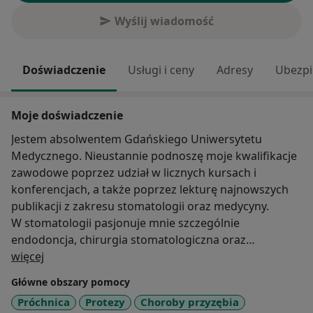
Wyślij wiadomość
Doświadczenie
Usługi i ceny
Adresy
Ubezpi
Moje doświadczenie
Jestem absolwentem Gdańskiego Uniwersytetu
Medycznego. Nieustannie podnoszę moje kwalifikacje
zawodowe poprzez udział w licznych kursach i
konferencjach, a także poprzez lekturę najnowszych
publikacji z zakresu stomatologii oraz medycyny.
W stomatologii pasjonuje mnie szczególnie
endodoncja, chirurgia stomatologiczna oraz
O mnie
protetyka. Posiadam duże doświadczenie w pracy z
więcej
mikroskopem oraz nowoczesnymi systemami
Główne obszary pomocy
rotacyjnymi, co pozwala mi podejmować nawet
Próchnica
Protezy
Choroby przyzębia
najcięższe wyzwania w endodoncji oraz ratować zęby