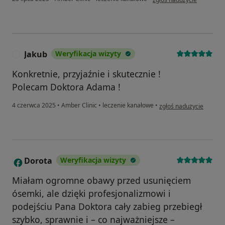
Jakub
Weryfikacja wizyty
J
Konkretnie, przyjaźnie i skutecznie !
Polecam Doktora Adama !
w opinii użytkownika Ja
4 czerwca 2025
•
Amber Clinic
•
leczenie kanałowe
•
zgłoś nadużycie
Dorota
Weryfikacja wizyty
D
Miałam ogromne obawy przed usunięciem
ósemki, ale dzięki profesjonalizmowi i
podejściu Pana Doktora cały zabieg przebiegł
szybko, sprawnie i – co najważniejsze –