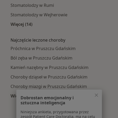
Stomatolodzy w Rumi
Stomatolodzy w Wejherowie
Więcej (14)
Więcej w kategorii: W pobliżu Pruszcza Gdańs
Najczęście leczone choroby
Próchnica w Pruszczu Gdańskim
Ból zęba w Pruszczu Gdańskim
Kamień nazębny w Pruszczu Gdańskim
Choroby dziąseł w Pruszczu Gdańskim
Choroby miazgi w Pruszczu Gdańskim
Więcej (14)
Dobrostan emocjonalny i
Więcej w kategorii: Najczęście leczone chorob
sztuczna inteligencja
Niniejsza ankieta, przygotowana przez
zespół Patient Care Doctoralia, ma na celu