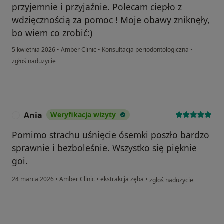
przyjemnie i przyjaźnie. Polecam ciepło z
wdzięcznością za pomoc ! Moje obawy zniknęły,
bo wiem co zrobić:)
5 kwietnia 2026
•
Amber Clinic
•
Konsultacja periodontologiczna
•
w opinii użytkownika K
zgłoś nadużycie
Ania
Weryfikacja wizyty
A
Pomimo strachu uśnięcie ósemki poszło bardzo
sprawnie i bezboleśnie. Wszystko się pięknie
goi.
w opinii użytkownika Ania
24 marca 2026
•
Amber Clinic
•
ekstrakcja zęba
•
zgłoś nadużycie