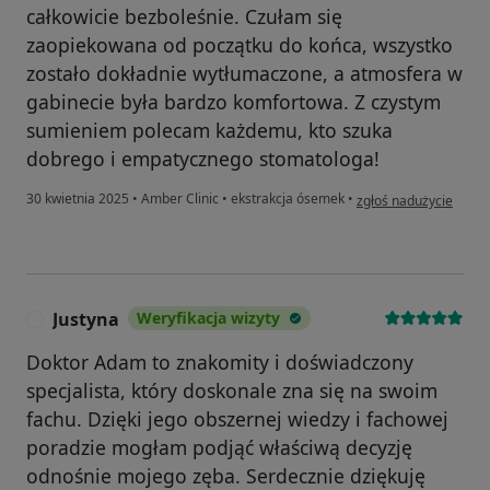
całkowicie bezboleśnie. Czułam się
zaopiekowana od początku do końca, wszystko
zostało dokładnie wytłumaczone, a atmosfera w
gabinecie była bardzo komfortowa. Z czystym
sumieniem polecam każdemu, kto szuka
dobrego i empatycznego stomatologa!
w opinii użytkownika 
30 kwietnia 2025
•
Amber Clinic
•
ekstrakcja ósemek
•
zgłoś nadużycie
Justyna
Weryfikacja wizyty
J
Doktor Adam to znakomity i doświadczony
specjalista, który doskonale zna się na swoim
fachu. Dzięki jego obszernej wiedzy i fachowej
poradzie mogłam podjąć właściwą decyzję
odnośnie mojego zęba. Serdecznie dziękuję