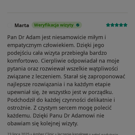
Marta
Weryfikacja wizyty
M
Pan Dr Adam jest niesamowicie miłym i
empatycznym człowiekiem. Dzięki jego
podejściu cała wizyta przebiegła bardzo
komfortowo. Cierpliwie odpowiadał na moje
pytania oraz rozwiewał wszelkie wątpliwości
związane z leczeniem. Starał się zaproponować
najlepsze rozwiązania i na każdym etapie
upewniał się, że wszystko jest w porządku.
Podchodził do każdej czynności delikatnie i
ostrożnie. Z czystym sercem mogę polecić
każdemu. Dzięki Panu Dr Adamowi nie
obawiam się kolejnej wizyty.
w opinii użytkownika Mart
23 lipca 2025
•
Amber Clinic
•
leczenie kanałowe
•
zgłoś nadużycie