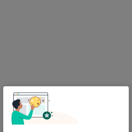
wyszukiwaniu.
lek. dent. Aleksander Winkel
Chirurg stomatologiczny, Stomatolog, Protetyk
·
Więcej
stomatologiczny
217 opinii
Adres 1
Adres 2
Józefa Wassowskiego 2, 2 piętro, Gdańsk
•
Mapa
OWS Stomatologia