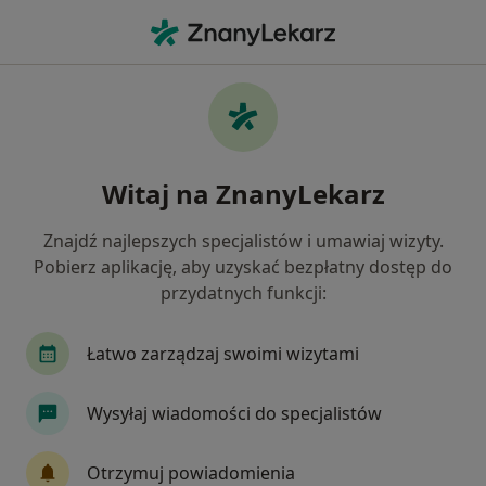
Me
Chirurg Stomatologiczny • Pruszcz Gdański, pomorskie
Filtry
Ubezpieczenie
Mapa
Polecani chirurdzy stomatologiczni w
Witaj na ZnanyLekarz
Pruszczu Gdańskim
Jak działają wyniki wyszukiwania
Znajdź najlepszych specjalistów i umawiaj wizyty.
Pobierz aplikację, aby uzyskać bezpłatny dostęp do
przydatnych funkcji:
Wybierz swoje ubezpieczenie
Łatwo zarządzaj swoimi wizytami
Wysyłaj wiadomości do specjalistów
Otrzymuj powiadomienia