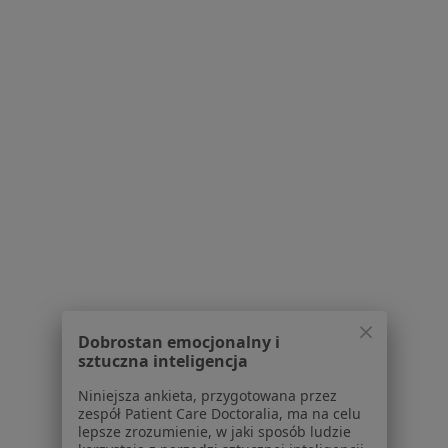
Konsultacja chirurga stomatologicznego
200 zł
Pokaż więcej usług
Brak dostępnych specjalistów z wolnymi terminami w tym centrum medycznym.
Pokaż profil
Dobrostan emocjonalny i
PermaDent Usługi Stomatologiczno -
sztuczna inteligencja
Protetyczne i Implantologiczne
Niniejsza ankieta, przygotowana przez
·
Więcej
Chirurgia stomatologiczna, Stomatologia, Protetyka
zespół Patient Care Doctoralia, ma na celu
119 opinii
lepsze zrozumienie, w jaki sposób ludzie