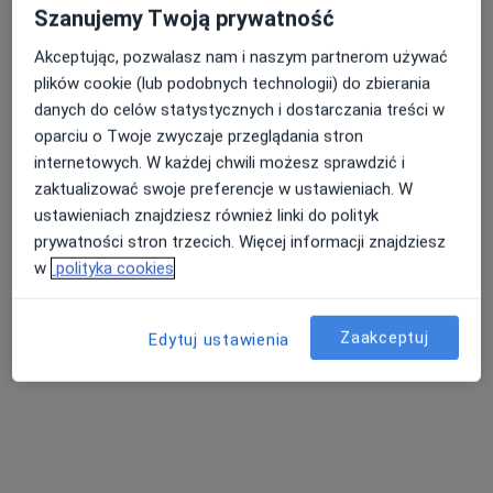
Chirurgia stomatologiczna
od 300 zł
Szanujemy Twoją prywatność
Specjalista nie oferuje umawiania online pod tym adresem.
Akceptując, pozwalasz nam i naszym partnerom używać
plików cookie (lub podobnych technologii) do zbierania
Poproś o wizytę
danych do celów statystycznych i dostarczania treści w
oparciu o Twoje zwyczaje przeglądania stron
internetowych. W każdej chwili możesz sprawdzić i
zaktualizować swoje preferencje w ustawieniach. W
ustawieniach znajdziesz również linki do polityk
prywatności stron trzecich. Więcej informacji znajdziesz
w
polityka cookies
lek. dent. Edyta Kwiecińska
Zaakceptuj
Edytuj ustawienia
·
Więcej
Chirurg stomatologiczny, Stomatolog
28 opinii
Joachima Lelewela 6/6, Gdańsk
•
Mapa
K2 Medical & Dental Clinic