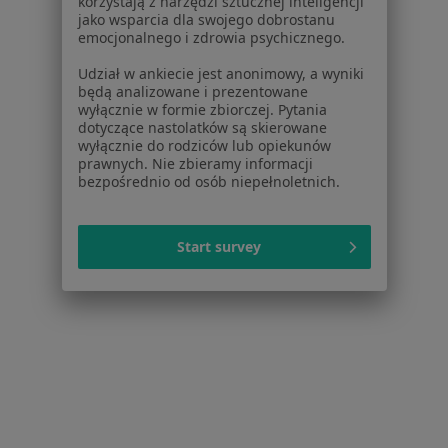
korzystają z narzędzi sztucznej inteligencji
Toruńska 18B/ lok.H, Gdańsk
•
Mapa
jako wsparcia dla swojego dobrostanu
emocjonalnego i zdrowia psychicznego.
Brak dostępnych specjalistów z wolnymi terminami w tym centrum medycznym.
Udział w ankiecie jest anonimowy, a wyniki
będą analizowane i prezentowane
Pokaż profil
wyłącznie w formie zbiorczej. Pytania
dotyczące nastolatków są skierowane
wyłącznie do rodziców lub opiekunów
prawnych. Nie zbieramy informacji
bezpośrednio od osób niepełnoletnich.
Start survey
OK Clinic Centrum Stomatologiczne
·
Chirurgia stomatologiczna, Stomatologia, Ortodoncja
Więcej
181 opinii
Ofiar Grudnia '70 51 lok. U4, Gdańsk
•
Mapa