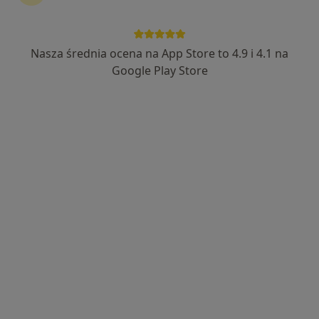
lek. dent. Wioletta Sowa-Starostka
Nasza średnia ocena na App Store to 4.9 i 4.1 na
Chirurg stomatologiczny, Stomatolog, Protetyk
Google Play Store
stomatologiczny
30 opinii
Damroki 1/ F1a, Gdańsk
•
Mapa
Gabinet Stomatologiczny Sowdent
Chirurgia stomatologiczna
od 360 zł
Specjalista nie oferuje umawiania online pod tym adresem.
Poproś o wizytę