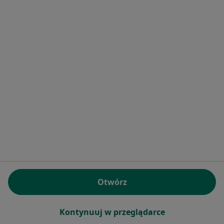
EMI Dental Clinic
Chirurgia stomatologiczna, Higienistyka stomatologiczna,
·
Więcej
Ortodoncja
2 opinie
Chmielna 73, Gdańsk
•
Mapa
Otwórz
Brak dostępnych specjalistów z wolnymi terminami w tym centrum medycznym.
Pokaż profil
Kontynuuj w przeglądarce