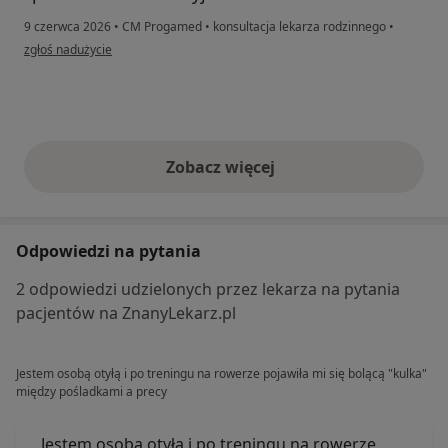
9 czerwca 2026
•
CM Progamed
•
konsultacja lekarza rodzinnego
•
w opinii użytkownika Kasia
zgłoś nadużycie
Zobacz więcej
opinie powyżej
Odpowiedzi na pytania
2 odpowiedzi udzielonych przez lekarza na pytania
pacjentów na ZnanyLekarz.pl
Jestem osobą otyłą i po treningu na rowerze pojawiła mi się bolącą "kulka"
między pośladkami a precy
Jestem osobą otyłą i po treningu na rowerze