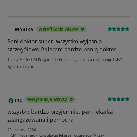
Monika
Weryfikacja wizyty
M
Pani doktor super ,wszystko wyjaśnia
szczegółowo.Polecam bardzo panią doktor
1 lipca 2026
•
CM Progamed
•
Konsultacja lekarza rodzinnego (NFZ)
•
w opinii użytkownika Monika
zgłoś nadużycie
mc
Weryfikacja wizyty
M
wszystko bardzo przyjemnie, pani lekarka
zaangażowana i pomocna
23 czerwca 2026
•
CM Progamed
•
Konsultacja lekarza rodzinnego (NFZ)
•