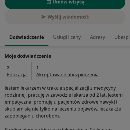
Umów wizytę
Wyślij wiadomość
Doświadczenie
Usługi i ceny
Adresy
Ubezpi
Moje doświadczenie
2
1
Edukacja
Akceptowane ubezpieczenia
Jestem lekarzem w trakcie specjalizacji z medycyny
rodzinnej, pracuję w zawodzie lekarza od 2 lat. Jestem
empatyczna, promuję u pacjentów zdrowe nawyki i
skupiam się nie tylko na leczeniu objawów, lecz także
zapobieganiu chorobom.
Studiowałam na kierunku lekarskim w Collegium