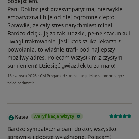
podejściem.
​Pani Doktor jest przesympatyczna, niezwykle
empatyczna i bije od niej ogromne ciepło.
Sprawiła, że cały stres natychmiast minął.
Bardzo dziękuję za tak ludzkie, pełne szacunku i
uwagi traktowanie. Jeśli ktoś szuka lekarza z
powołania, to właśnie trafił pod najlepszy
możliwy adres. Polecam wszystkim z czystym
sumieniem! Dziesięć gwiazdek to za mało!
18 czerwca 2026
•
CM Progamed
•
konsultacja lekarza rodzinnego
•
w opinii użytkownika Julita
zgłoś nadużycie
Kasia
Weryfikacja wizyty
K
Bardzo sympatyczna pani doktor, wszystko
sprawnie i dobrze wyjaśnione. Polecam!