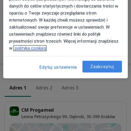
danych do celów statystycznych i dostarczania treści w
Konsultacja internistyczna
oparciu o Twoje zwyczaje przeglądania stron
Od 220 zł
Szczegóły
internetowych. W każdej chwili możesz sprawdzić i
zaktualizować swoje preferencje w ustawieniach. W
+ 9 usług
ustawieniach znajdziesz również linki do polityk
prywatności stron trzecich. Więcej informacji znajdziesz
w
polityka cookies
W jaki sposób ustalane są ceny?
Zaakceptuj
Edytuj ustawienia
Adresy (3)
Adres 1
Adres 2
Adres 3
CM Progamed
Leona Petrażyckiego 99,
Dębniki
, 30-399
Kraków