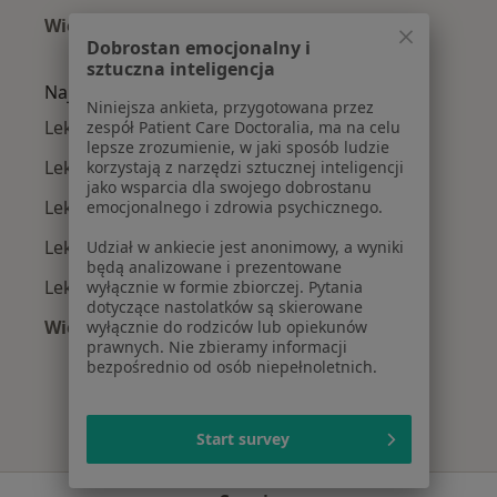
Więcej (15)
Dobrostan emocjonalny i
Więcej w kategorii: Najczęście leczone chorob
sztuczna inteligencja
Najpopularniejsze ubezpieczenia
Niniejsza ankieta, przygotowana przez
Lekarze rodzinni z Allianz w Krakowie
zespół Patient Care Doctoralia, ma na celu
lepsze zrozumienie, w jaki sposób ludzie
Lekarze rodzinni z Signal Iduna w Krakowie
korzystają z narzędzi sztucznej inteligencji
jako wsparcia dla swojego dobrostanu
Lekarze rodzinni z JP MEDICA w Krakowie
emocjonalnego i zdrowia psychicznego.
Lekarze rodzinni z TU Zdrowie w Krakowie
Udział w ankiecie jest anonimowy, a wyniki
będą analizowane i prezentowane
Lekarze rodzinni z Świat Zdrowia w Krakowie
wyłącznie w formie zbiorczej. Pytania
dotyczące nastolatków są skierowane
Więcej (12)
wyłącznie do rodziców lub opiekunów
prawnych. Nie zbieramy informacji
Więcej w kategorii: Najpopularniejsze ubezpi
bezpośrednio od osób niepełnoletnich.
Start survey