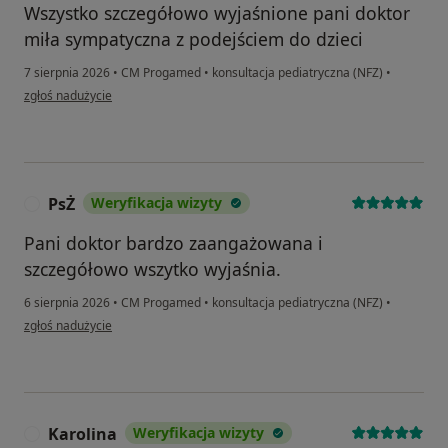
Wszystko szczegółowo wyjaśnione pani doktor
miła sympatyczna z podejściem do dzieci
7 sierpnia 2026
•
CM Progamed
•
konsultacja pediatryczna (NFZ)
•
w opinii użytkownika KN
zgłoś nadużycie
PsŻ
Weryfikacja wizyty
P
Pani doktor bardzo zaangażowana i
szczegółowo wszytko wyjaśnia.
6 sierpnia 2026
•
CM Progamed
•
konsultacja pediatryczna (NFZ)
•
w opinii użytkownika PsŻ
zgłoś nadużycie
Karolina
Weryfikacja wizyty
K