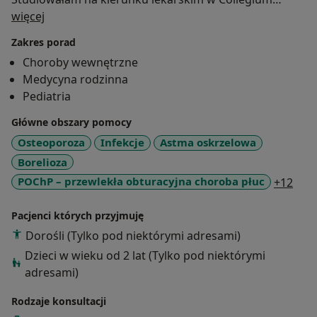
O mnie
Medicum Uniwersytetu Jagiellońskiego w Krakowie w
więcej
latach 2016-2022. Staż podyplomowy odbyłam w
Zakres porad
Szpitalu Uniwersyteckim w Krakowie. W 2024r.
Choroby wewnętrzne
rozpoczęłam rezydenturę z medycyny rodzinnej w
Medycyna rodzinna
Centrum Medycznym Medycyna Rodzinna Luxmed
Pediatria
przy ul Frycza-Modrzewskiego 2 w Krakowie.
Główne obszary pomocy
Osteoporoza
Infekcje
Astma oskrzelowa
Borelioza
a11y
POChP – przewlekła obturacyjna choroba płuc
+12
Pacjenci których przyjmuję
Dorośli (Tylko pod niektórymi adresami)
Dzieci w wieku od 2 lat (Tylko pod niektórymi
adresami)
Rodzaje konsultacji