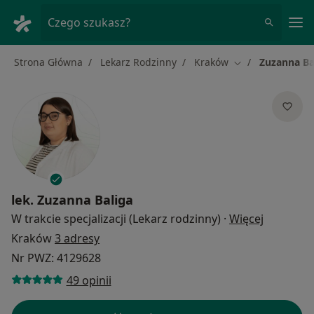
Me
Czego szukasz?
Strona Główna
Lekarz Rodzinny
Kraków
Zuzanna Ba
Zmień miasto
lek.
Zuzanna Baliga
O specjal
W trakcie specjalizacji (Lekarz rodzinny)
·
Więcej
Kraków
3 adresy
Nr PWZ: 4129628
49 opinii