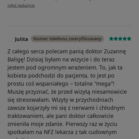
w opinii użytkownika mc
zgłoś nadużycie
Julita
Numer telefonu zweryfikowany
J
​Z całego serca polecam panią doktor Zuzannę
Baligę! Dzisiaj byłam na wizycie i do teraz
jestem pod ogromnym wrażeniem. To, jak ta
kobieta podchodzi do pacjenta, to jest po
prostu coś wspaniałego – totalne "mega"!
​Muszę przyznać, że przed wizytą niesamowicie
się stresowałam. Wizyty w przychodniach
zawsze kojarzyły mi się z nerwami i chłodnym
traktowaniem, ale pani doktor całkowicie
zmieniła moje zdanie. Pierwszy raz w życiu
spotkałam na NFZ lekarza z tak cudownym