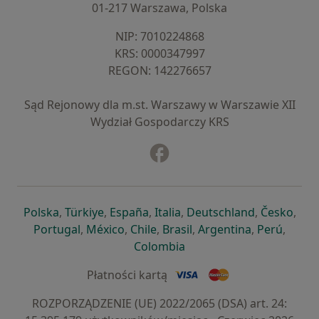
01-217 Warszawa, Polska
NIP: ⁠7010224868
KRS: ⁠0000347997
REGON: ⁠142276657
Sąd Rejonowy dla m.st. Warszawy w Warszawie XII
Wydział Gospodarczy KRS
Facebook
otwiera się w nowej karcie
otwiera się w nowej karcie
otwiera się w nowej karcie
otwiera się w nowej karcie
otwiera się w nowej karci
otwiera się
otwi
Polska
,
Türkiye
,
España
,
Italia
,
Deutschland
,
Česko
,
otwiera się w nowej karcie
otwiera się w nowej karcie
otwiera się w nowej karcie
otwiera się w nowej kar
otwiera się 
otwier
Portugal
,
México
,
Chile
,
Brasil
,
Argentina
,
Perú
,
otwiera się w nowej karc
Colombia
Płatności kartą
ROZPORZĄDZENIE (UE) 2022/2065 (DSA) art. 24: