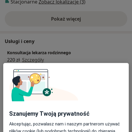
Stacjonarne
Zobacz lokalizacje (3)
Pokaż więcej
o doświadczeniu
Usługi i ceny
Konsultacja lekarza rodzinnego
220 zł
Szczegóły
Bilans zdrowia
250 zł
Szczegóły
Konsultacja pediatry dzieci chore
220 zł
Szczegóły
Szanujemy Twoją prywatność
Konsultacja internisty
Akceptując, pozwalasz nam i naszym partnerom używać
220 zł
Szczegóły
plików cookie (lub podobnych technologii) do zbierania