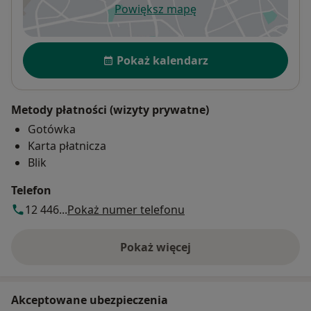
Powiększ mapę
otwiera się w nowej karcie
Dostępność
Pokaż kalendarz
Metody płatności (wizyty prywatne)
Gotówka
Karta płatnicza
Blik
Telefon
12 446...
Pokaż numer telefonu
Pokaż więcej
o adresie
Akceptowane ubezpieczenia