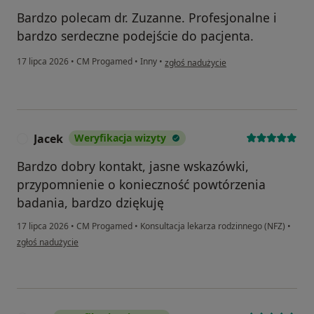
Bardzo polecam dr. Zuzanne. Profesjonalne i
bardzo serdeczne podejście do pacjenta.
w opinii użytkownika Karolina
17 lipca 2026
•
CM Progamed
•
Inny
•
zgłoś nadużycie
Jacek
Weryfikacja wizyty
J
Bardzo dobry kontakt, jasne wskazówki,
przypomnienie o konieczność powtórzenia
badania, bardzo dziękuję
17 lipca 2026
•
CM Progamed
•
Konsultacja lekarza rodzinnego (NFZ)
•
w opinii użytkownika Jacek
zgłoś nadużycie