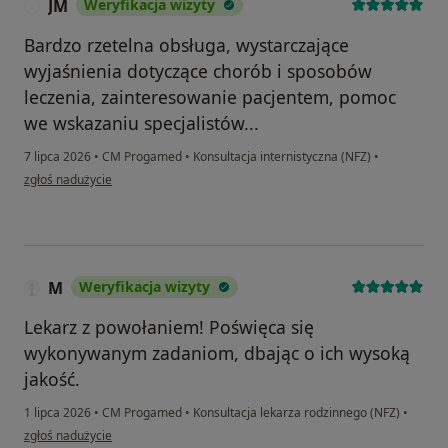
JM
Weryfikacja wizyty
J
Bardzo rzetelna obsługa, wystarczające
wyjaśnienia dotyczące chorób i sposobów
leczenia, zainteresowanie pacjentem, pomoc
we wskazaniu specjalistów...
7 lipca 2026
•
CM Progamed
•
Konsultacja internistyczna (NFZ)
•
w opinii użytkownika JM
zgłoś nadużycie
M
Weryfikacja wizyty
Lekarz z powołaniem! Poświęca się
wykonywanym zadaniom, dbając o ich wysoką
jakość.
1 lipca 2026
•
CM Progamed
•
Konsultacja lekarza rodzinnego (NFZ)
•
w opinii użytkownika M
zgłoś nadużycie