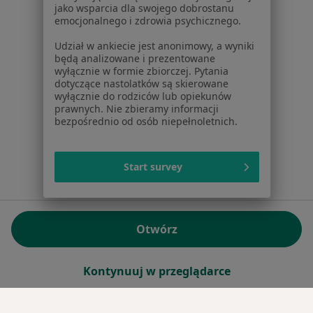
jako wsparcia dla swojego dobrostanu
emocjonalnego i zdrowia psychicznego.
Sąd Rejonowy dla m.st. Warszawy w Warszawie XII
Wydział Gospodarczy KRS
Udział w ankiecie jest anonimowy, a wyniki
będą analizowane i prezentowane
wyłącznie w formie zbiorczej. Pytania
Facebook
otwiera się w nowej karcie
dotyczące nastolatków są skierowane
wyłącznie do rodziców lub opiekunów
prawnych. Nie zbieramy informacji
bezpośrednio od osób niepełnoletnich.
otwiera się w nowej karcie
otwiera się w nowej karcie
otwiera się w nowej karcie
otwiera się w nowej karci
otwiera się
otwi
Polska
,
Türkiye
,
España
,
Italia
,
Deutschland
,
Česko
,
otwiera się w nowej karcie
otwiera się w nowej karcie
otwiera się w nowej karcie
otwiera się w nowej kar
otwiera się 
otwier
Portugal
,
México
,
Chile
,
Brasil
,
Argentina
,
Perú
,
otwiera się w nowej karc
Start survey
Colombia
Płatności kartą
ROZPORZĄDZENIE (UE) 2022/2065 (DSA) art. 24:
Otwórz
15.395.179 użytkowników/miesiąc - Czerwiec 2026
www.znanylekarz.pl © 2026 - Znajdź lekarza i umów
Kontynuuj w przeglądarce
wizytę