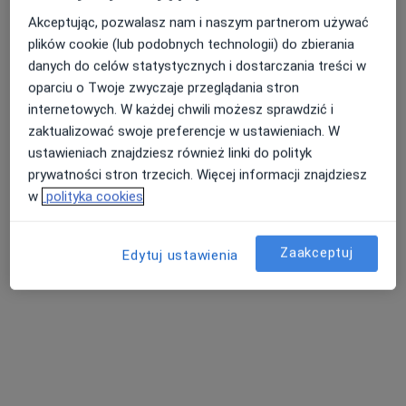
Akceptując, pozwalasz nam i naszym partnerom używać
plików cookie (lub podobnych technologii) do zbierania
danych do celów statystycznych i dostarczania treści w
Nasza średnia ocena na App Store to 4.9 i 4.1 na
Nie znaleźliśmy specjalistów spełniających
oparciu o Twoje zwyczaje przeglądania stron
Google Play Store
podane kryteria
internetowych. W każdej chwili możesz sprawdzić i
zaktualizować swoje preferencje w ustawieniach. W
Rozważ usunięcie niektórych filtrów:
ustawieniach znajdziesz również linki do polityk
prywatności stron trzecich. Więcej informacji znajdziesz
Ubezpieczenia
w
polityka cookies
Zaakceptuj
Edytuj ustawienia
Serwis
Regulamin
Polityka prywatności pacjentów
Polityka prywatności profesjonalistów