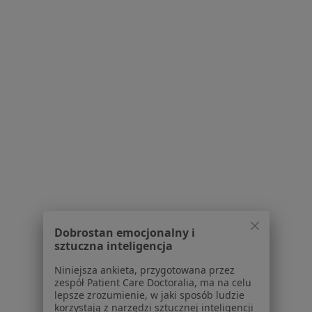
Blog dla pacjentów
Dla profesjonalistów
Cennik
Dla lekarzy
Dla placówek medycznych
Noa Notes
nowość
Baza wiedzy
Centrum Pomocy dla Specjalisty
Kontakt
ZnanyLekarz - Strona główna
ZnanyLekarz Sp. z o.o.
ul. Kolejowa 5/7
Dobrostan emocjonalny i
sztuczna inteligencja
01-217 Warszawa, Polska
Niniejsza ankieta, przygotowana przez
NIP: ⁠7010224868
zespół Patient Care Doctoralia, ma na celu
KRS: ⁠0000347997
lepsze zrozumienie, w jaki sposób ludzie
REGON: ⁠142276657
korzystają z narzędzi sztucznej inteligencji