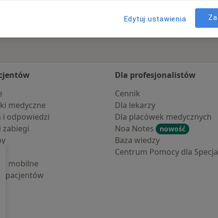
Za
Edytuj ustawienia
cjentów
Dla profesjonalistów
e
Cennik
ki medyczne
Dla lekarzy
a i odpowiedzi
Dla placówek medycznych
i zabiegi
Noa Notes
nowość
by
Baza wiedzy
Centrum Pomocy dla Specjal
cje mobilne
la pacjentów