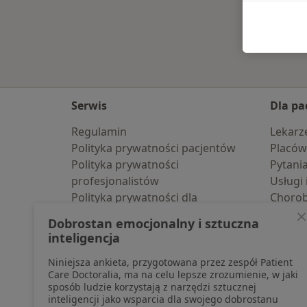
Serwis
Dla pa
Regulamin
Lekarz
Polityka prywatności pacjentów
Placów
Polityka prywatności
Pytani
profesjonalistów
Usługi 
Polityka prywatności dla
Choro
profesjonalistów, których dane
Pomoc
Dobrostan emocjonalny i sztuczna
pozyskaliśmy samodzielnie
Aplika
inteligencja
Polityka cookies
Blog d
Niniejsza ankieta, przygotowana przez zespół Patient
Jak działają wyniki wyszukiwania
Care Doctoralia, ma na celu lepsze zrozumienie, w jaki
Dostępność
sposób ludzie korzystają z narzędzi sztucznej
O nas
inteligencji jako wsparcia dla swojego dobrostanu