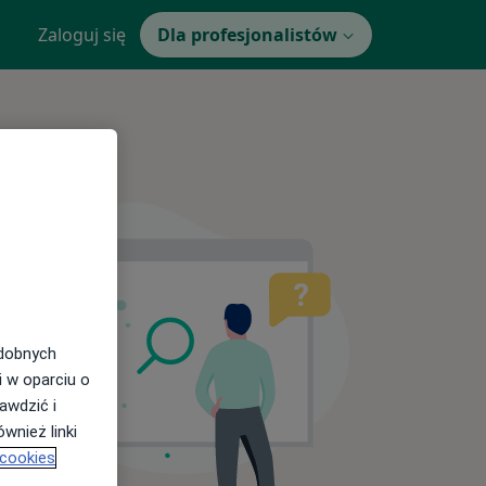
Zaloguj się
Dla profesjonalistów
odobnych
i w oparciu o
awdzić i
wnież linki
 cookies