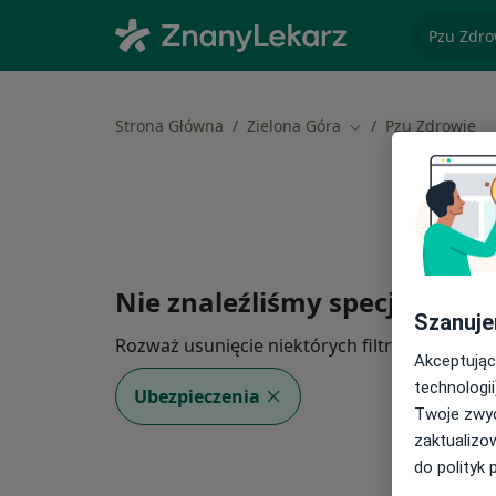
specjaliz
Strona Główna
Zielona Góra
Pzu Zdrowie
Zmień miasto
Nie znaleźliśmy specjalistów
Szanuje
Rozważ usunięcie niektórych filtrów:
Akceptując
technologii
Ubezpieczenia
Twoje zwyc
zaktualizo
do polityk 