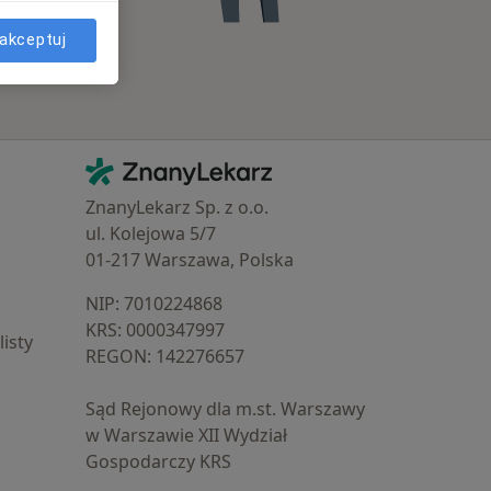
akceptuj
Kontakt
ZnanyLekarz - Strona główna
ZnanyLekarz Sp. z o.o.
ul. Kolejowa 5/7
01-217 Warszawa, Polska
NIP: ⁠7010224868
KRS: ⁠0000347997
isty
REGON: ⁠142276657
Sąd Rejonowy dla m.st. Warszawy
w Warszawie XII Wydział
Gospodarczy KRS