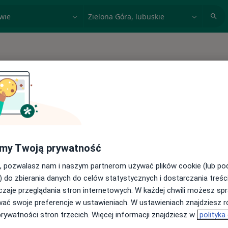
acja, badanie lub nazwisko
miasto lub dzielnica
 spełniających podane kryteria
my Twoją prywatność
, pozwalasz nam i naszym partnerom używać plików cookie (lub p
) do zbierania danych do celów statystycznych i dostarczania treśc
zaje przeglądania stron internetowych. W każdej chwili możesz spr
wać swoje preferencje w ustawieniach. W ustawieniach znajdziesz ró
prywatności stron trzecich. Więcej informacji znajdziesz w
polityka