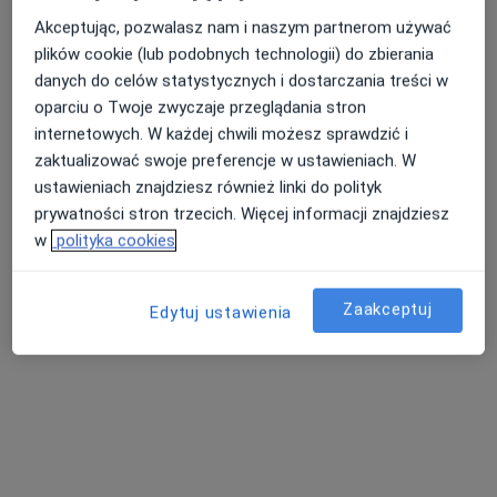
Akceptując, pozwalasz nam i naszym partnerom używać
plików cookie (lub podobnych technologii) do zbierania
danych do celów statystycznych i dostarczania treści w
Nasza średnia ocena na App Store to 4.9 i 4.1 na
Nie znaleźliśmy specjalistów spełniających
oparciu o Twoje zwyczaje przeglądania stron
Google Play Store
podane kryteria
internetowych. W każdej chwili możesz sprawdzić i
zaktualizować swoje preferencje w ustawieniach. W
Rozważ usunięcie niektórych filtrów:
ustawieniach znajdziesz również linki do polityk
prywatności stron trzecich. Więcej informacji znajdziesz
Ubezpieczenia
w
polityka cookies
Zaakceptuj
Edytuj ustawienia
Serwis
Regulamin
Polityka prywatności pacjentów
Polityka prywatności profesjonalistów