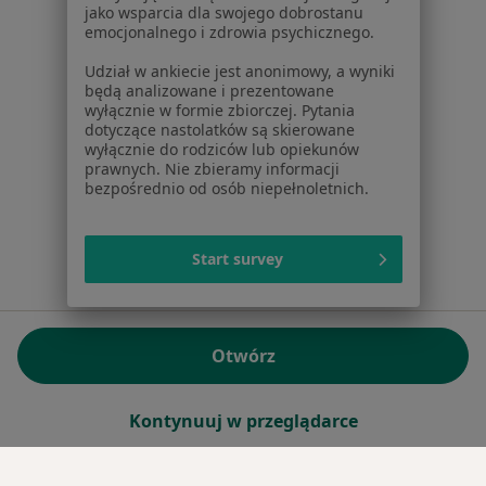
jako wsparcia dla swojego dobrostanu
emocjonalnego i zdrowia psychicznego.
Sąd Rejonowy dla m.st. Warszawy w Warszawie XII
Wydział Gospodarczy KRS
Udział w ankiecie jest anonimowy, a wyniki
będą analizowane i prezentowane
wyłącznie w formie zbiorczej. Pytania
Facebook
otwiera się w nowej karcie
dotyczące nastolatków są skierowane
wyłącznie do rodziców lub opiekunów
prawnych. Nie zbieramy informacji
bezpośrednio od osób niepełnoletnich.
otwiera się w nowej karcie
otwiera się w nowej karcie
otwiera się w nowej karcie
otwiera się w nowej karci
otwiera się
otwi
Polska
,
Türkiye
,
España
,
Italia
,
Deutschland
,
Česko
,
otwiera się w nowej karcie
otwiera się w nowej karcie
otwiera się w nowej karcie
otwiera się w nowej kar
otwiera się 
otwier
Portugal
,
México
,
Chile
,
Brasil
,
Argentina
,
Perú
,
otwiera się w nowej karc
Start survey
Colombia
Płatności kartą
ROZPORZĄDZENIE (UE) 2022/2065 (DSA) art. 24:
Otwórz
15.395.179 użytkowników/miesiąc - Czerwiec 2026
www.znanylekarz.pl © 2026 - Znajdź lekarza i umów
Kontynuuj w przeglądarce
wizytę