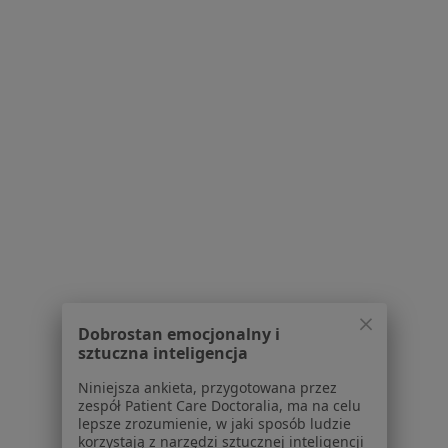
Blog dla pacjentów
Dla profesjonalistów
Cennik
Dla lekarzy
Dla placówek medycznych
Noa Notes
nowość
Baza wiedzy
Centrum Pomocy dla Specjalisty
Kontakt
ZnanyLekarz - Strona główna
ZnanyLekarz Sp. z o.o.
ul. Kolejowa 5/7
Dobrostan emocjonalny i
sztuczna inteligencja
01-217 Warszawa, Polska
Niniejsza ankieta, przygotowana przez
NIP: ⁠7010224868
zespół Patient Care Doctoralia, ma na celu
KRS: ⁠0000347997
lepsze zrozumienie, w jaki sposób ludzie
REGON: ⁠142276657
korzystają z narzędzi sztucznej inteligencji