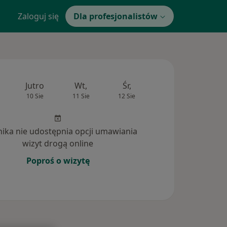
Zaloguj się
Dla profesjonalistów
Jutro
Wt,
Śr,
Czw,
Pt,
10 Sie
11 Sie
12 Sie
13 Sie
14 Si
inika nie udostępnia opcji umawiania
wizyt drogą online
Poproś o wizytę