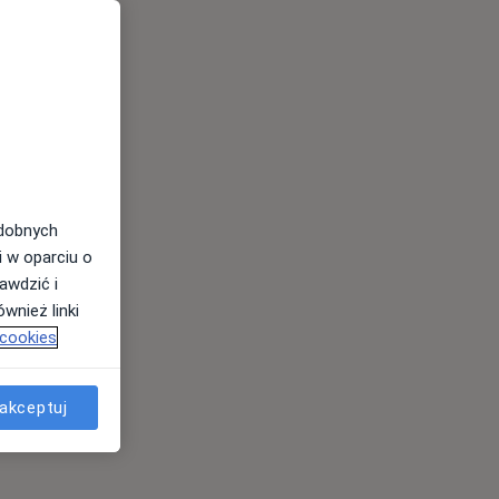
odobnych
i w oparciu o
awdzić i
wnież linki
 cookies
akceptuj