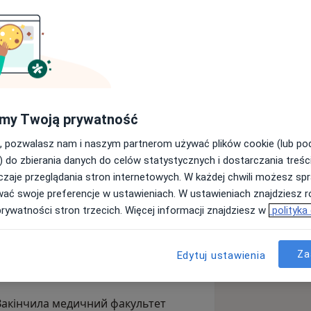
ończyła studia medyczne na Narodowym
my Twoją prywatność
ca w Kijowie w 2015 roku, a dyplom
u. Od 2018 roku pracuje w
, pozwalasz nam i naszym partnerom używać plików cookie (lub p
y ul. Kamieńskiego, gdzie rozpoczęła
) do zbierania danych do celów statystycznych i dostarczania treśc
po uzyskaniu tytułu specjalisty
zaje przeglądania stron internetowych. W każdej chwili możesz spr
onkiem Polskiego Towarzystwa
wać swoje preferencje w ustawieniach. W ustawieniach znajdziesz ró
elację, tłumaczy wszystkie kwestie w
stniczy w kursach i konferencjach
prywatności stron trzecich. Więcej informacji znajdziesz w
polityka
 przebiegała w miłej atmosferze.
 diagnostyki ultrasonograficznej,
zeń ginekologicznych, poradnictwem
je.
ntek w ciąży. Konsultuje również w
Za
Edytuj ustawienia
. Закінчила медичний факультет