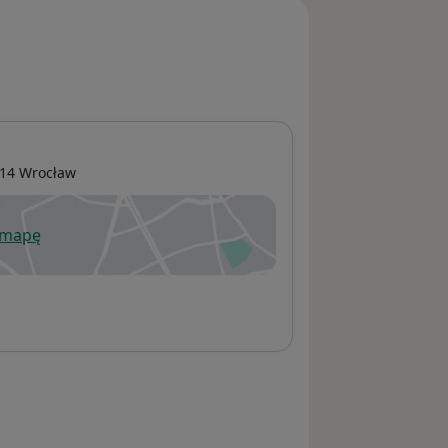
414
Wrocław
 mapę
wiera się w nowej karcie