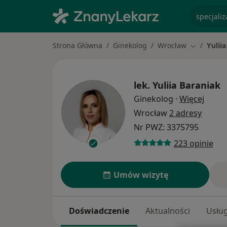
specjaliz
Strona Główna
Ginekolog
Wrocław
Yulii
Zmień mia
lek.
Yuliia Baraniak
O spec
Ginekolog
·
Więcej
Wrocław
2 adresy
Nr PWZ: 3375795
223 opinie
Umów wizytę
Doświadczenie
Aktualności
Usług