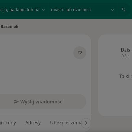
acja, badanie lub nazwisko
miasto lub dzielnica
a Baraniak
sto
Dziś
9 Sie
jalizacjach
Ta kl
Wyślij wiadomość
i i ceny
Adresy
Ubezpieczenia
Opinie (223)