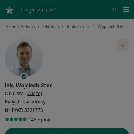
Me
Czego szukasz?
Strona Główna
Okulista
Białystok
Wojciech Stec
Zmień miasto
lek.
Wojciech Stec
O specjalizacjach
Okulista
·
Więcej
Białystok
4 adresy
Nr PWZ: 3321773
148 opinii