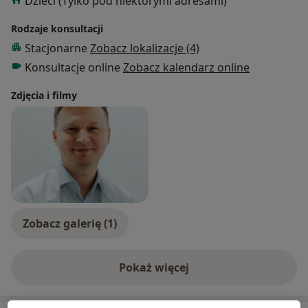
Dzieci (Tylko pod niektórymi adresami)
Rodzaje konsultacji
Stacjonarne
Zobacz lokalizacje (4)
Konsultacje online
Zobacz kalendarz online
Zdjęcia i filmy
Zobacz galerię (1)
Pokaż więcej
o doświadczeniu