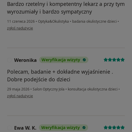
Bardzo rzetelny i kompetentny lekarz a przy tym
wyrozumiały i bardzo sympatyczny
11 czerwca 2026
•
Optyka&Okulistyka
•
badania okulistyczne dzieci
•
w opinii użytkownika Anna
zgłoś nadużycie
Weronika
Weryfikacja wizyty
W
Polecam, badanie + dokładne wyjaśnienie .
Dobre podejście do dzieci
29 maja 2026
•
Salon Optyczny Jola
•
konsultacja okulistyczna dzieci
•
w opinii użytkownika Weronika
zgłoś nadużycie
Ewa W. K.
Weryfikacja wizyty
E