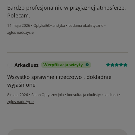
Bardzo profesjonalnie w przyjaznej atmosferze.
Polecam.
14 maja 2026
•
Optyka&Okulistyka
•
badania okulistyczne
•
w opinii użytkownika Ewa W. K.
zgłoś nadużycie
Arkadiusz
Weryfikacja wizyty
A
Wszystko sprawnie i rzeczowo , dokładnie
wyjaśnione
8 maja 2026
•
Salon Optyczny Jola
•
konsultacja okulistyczna dzieci
•
w opinii użytkownika Arkadiusz
zgłoś nadużycie