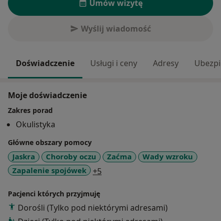
Umów wizytę
Wyślij wiadomość
Doświadczenie
Usługi i ceny
Adresy
Ubezpi
Moje doświadczenie
Zakres porad
Okulistyka
Główne obszary pomocy
Jaskra
Choroby oczu
Zaćma
Wady wzroku
a11y_sr_more_diseases
Zapalenie spojówek
+5
Pacjenci których przyjmuję
Dorośli (Tylko pod niektórymi adresami)