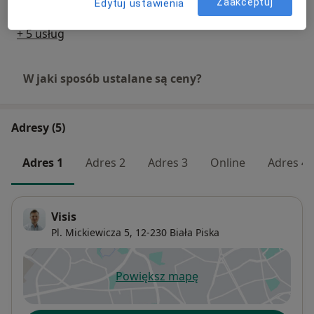
Zaakceptuj
Edytuj ustawienia
+ 5 usług
W jaki sposób ustalane są ceny?
Adresy (5)
Adres 1
Adres 2
Adres 3
Online
Adres 4
Visis
Pl. Mickiewicza 5,
12-230
Biała Piska
Powiększ mapę
otwiera się w nowej karcie