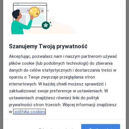
Usługi i ceny
Konsultacja okulistyczna
Umów wizytę
Od 250 zł
Szczegóły
Konsultacja okulistyczna (kolejna
wizyta)
Szanujemy Twoją prywatność
Umów wizytę
Od 80 zł
Szczegóły
Akceptując, pozwalasz nam i naszym partnerom używać
plików cookie (lub podobnych technologii) do zbierania
Konsultacja okulistyczna (pierwsza
danych do celów statystycznych i dostarczania treści w
wizyta)
Umów wizytę
oparciu o Twoje zwyczaje przeglądania stron
Od 250 zł
Szczegóły
internetowych. W każdej chwili możesz sprawdzić i
zaktualizować swoje preferencje w ustawieniach. W
Konsultacja okulistyczna dzieci
ustawieniach znajdziesz również linki do polityk
Umów wizytę
Od 250 zł
Szczegóły
prywatności stron trzecich. Więcej informacji znajdziesz
w
polityka cookies
Badania diagnostyczne
Umów wizytę
Szczegóły