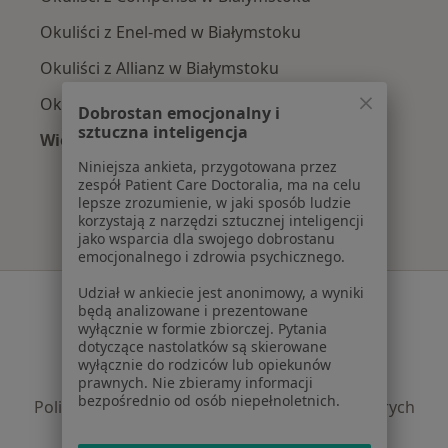
Okuliści z Enel-med w Białymstoku
Okuliści z Allianz w Białymstoku
Okuliści z POLMED w Białymstoku
Dobrostan emocjonalny i
sztuczna inteligencja
Więcej (2)
Więcej w kategorii: Najpopularniejsze ubezpie
Niniejsza ankieta, przygotowana przez
zespół Patient Care Doctoralia, ma na celu
lepsze zrozumienie, w jaki sposób ludzie
korzystają z narzędzi sztucznej inteligencji
jako wsparcia dla swojego dobrostanu
emocjonalnego i zdrowia psychicznego.
Udział w ankiecie jest anonimowy, a wyniki
Serwis
będą analizowane i prezentowane
wyłącznie w formie zbiorczej. Pytania
Regulamin
dotyczące nastolatków są skierowane
Polityka prywatności pacjentów
wyłącznie do rodziców lub opiekunów
Polityka prywatności profesjonalistów
prawnych. Nie zbieramy informacji
bezpośrednio od osób niepełnoletnich.
Polityka prywatności dla profesjonalistów, których
dane pozyskaliśmy samodzielnie