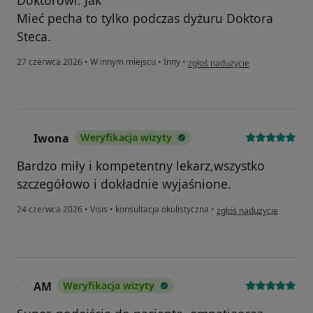
Mieć pecha to tylko podczas dyżuru Doktora
Steca.
w opinii użytkownika Dorota Sie
27 czerwca 2026
•
W innym miejscu
•
Inny
•
zgłoś nadużycie
Iwona
Weryfikacja wizyty
I
Bardzo miły i kompetentny lekarz,wszystko
szczegółowo i dokładnie wyjaśnione.
w opinii użytkownika Iwo
24 czerwca 2026
•
Visis
•
konsultacja okulistyczna
•
zgłoś nadużycie
AM
Weryfikacja wizyty
A