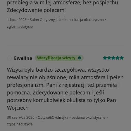
przebiegła w miłej atmosferze, bez pośpiechu.
Zdecydowanie polecam!
1 lipca 2026
•
Salon Optyczny Jola
•
konsultacja okulistyczna
•
w opinii użytkownika Sławomir
zgłoś nadużycie
Ewelina
Weryfikacja wizyty
E
Wizyta była bardzo szczegółowa, wszystko
rewalacyjnie objaśnione, miła atmosfera i pełen
profesjonalizm. Pani z rejestracji też przemiła i
pomocna. Zdecydowanie polecam i jeśli
potrzebny komukolwiek okulista to tylko Pan
Wojciech
30 czerwca 2026
•
Optyka&Okulistyka
•
badania okulistyczne
•
w opinii użytkownika Ewelina
zgłoś nadużycie