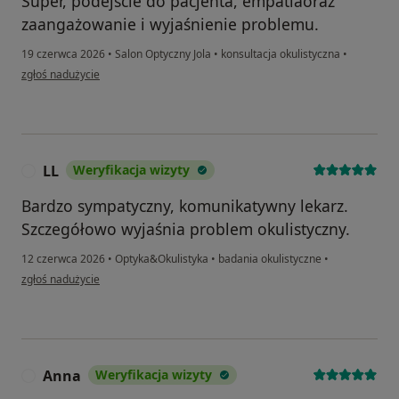
Super, podejście do pacjenta, empatiaoraz
zaangażowanie i wyjaśnienie problemu.
19 czerwca 2026
•
Salon Optyczny Jola
•
konsultacja okulistyczna
•
w opinii użytkownika AM
zgłoś nadużycie
LL
Weryfikacja wizyty
L
Bardzo sympatyczny, komunikatywny lekarz.
Szczegółowo wyjaśnia problem okulistyczny.
12 czerwca 2026
•
Optyka&Okulistyka
•
badania okulistyczne
•
w opinii użytkownika LL
zgłoś nadużycie
Anna
Weryfikacja wizyty
A