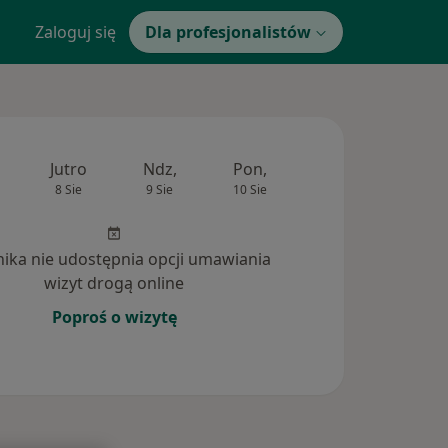
Zaloguj się
Dla profesjonalistów
Jutro
Ndz,
Pon,
Wt,
Śr,
8 Sie
9 Sie
10 Sie
11 Sie
12 Si
inika nie udostępnia opcji umawiania
wizyt drogą online
Poproś o wizytę