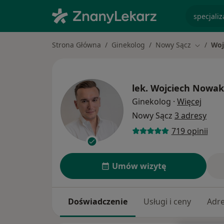
specjaliz
Strona Główna
Ginekolog
Nowy Sącz
Woj
Zmień m
lek.
Wojciech Nowak
O spec
Ginekolog
·
Więcej
Nowy Sącz
3 adresy
719 opinii
Umów wizytę
Doświadczenie
Usługi i ceny
Adr