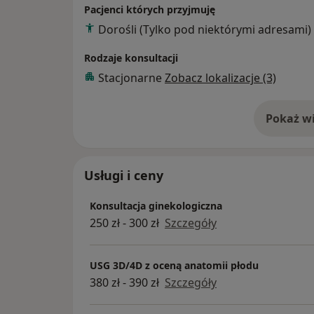
piersiowego.
Pacjenci których przyjmuję
Legitymuję się certyfikatem Fetal Medicine
Dorośli (Tylko pod niektórymi adresami)
certyfikatem umięjętności wykonywania b
119/2024), upoważniającymi do przeprowa
Rodzaje konsultacji
Stacjonarne
Zobacz lokalizacje (3)
Pokaż wi
o 
Usługi i ceny
Konsultacja ginekologiczna
250 zł - 300 zł
Szczegóły
USG 3D/4D z oceną anatomii płodu
380 zł - 390 zł
Szczegóły