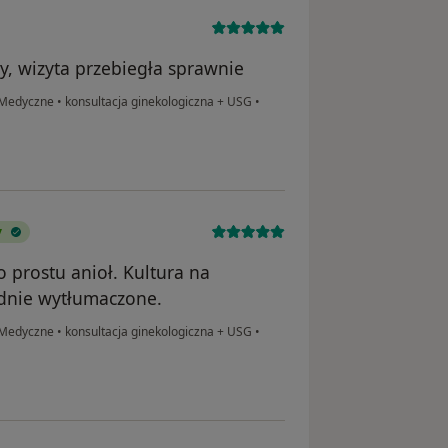
y, wizyta przebiegła sprawnie
m Medyczne
•
konsultacja ginekologiczna + USG
•
y
o prostu anioł. Kultura na
dnie wytłumaczone.
m Medyczne
•
konsultacja ginekologiczna + USG
•