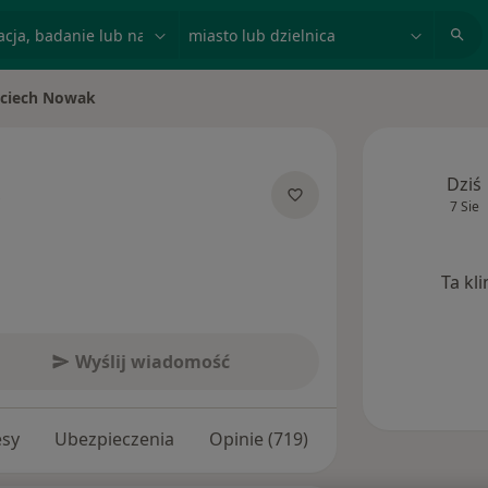
acja, badanie lub nazwisko
miasto lub dzielnica
ciech Nowak
iasto
Dziś
7 Sie
jalizacjach
Ta kl
Wyślij wiadomość
esy
Ubezpieczenia
Opinie (719)