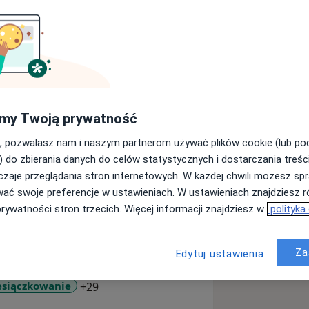
iem, absolwentem Wydziału
cznego w Katowicach.
my Twoją prywatność
iej opieką nad pacjentkami ciężarnymi
diagnostyką prenatalną, leczeniem
, pozwalasz nam i naszym partnerom używać plików cookie (lub p
epłodności, leczeniem schorzeń
) do zbierania danych do celów statystycznych i dostarczania treśc
roskopia oraz laparoskopia). W swojej
zaje przeglądania stron internetowych. W każdej chwili możesz spr
mi i doświadczeniem, dbając
wać swoje preferencje w ustawieniach. W ustawieniach znajdziesz ró
pacjentki.
prywatności stron trzecich. Więcej informacji znajdziesz w
polityka
 Ginekologów i Położników (PTGiP),
dział w licznych konferencjach i
Za
Edytuj ustawienia
leczenia schorzeń ginekologicznych,
Zaburzenia miesiączkowania
e i ginekologii, ze szczególnym
a11y_sr_more_diseases
esiączkowanie
+29
az ultrasonografii gruczołu