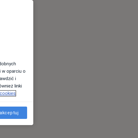
odobnych
i w oparciu o
awdzić i
wnież linki
 cookies
akceptuj