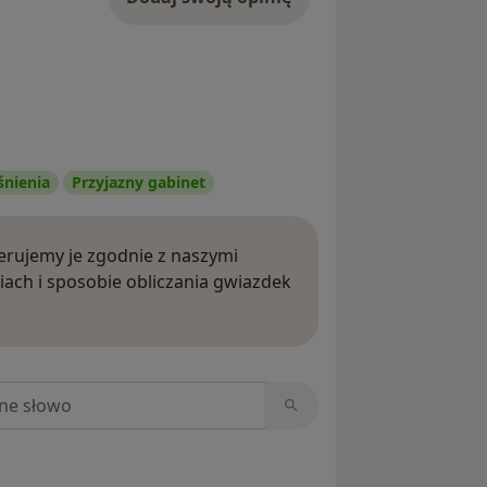
śnienia
Przyjazny gabinet
rujemy je zgodnie z naszymi
iach i sposobie obliczania gwiazdek
ięcej o opiniach
niach