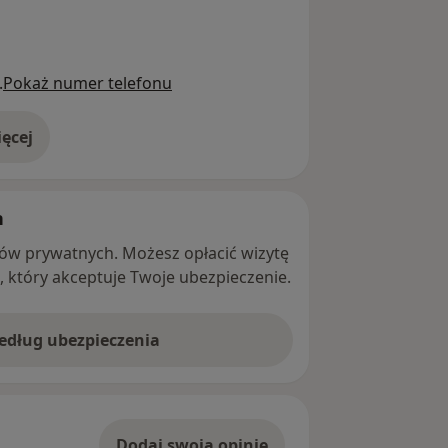
.
Pokaż numer telefonu
ęcej
adresie
h
ntów prywatnych. Możesz opłacić wizytę
ę, który akceptuje Twoje ubezpieczenie.
według ubezpieczenia
Dodaj swoją opinię