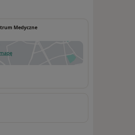
Centrum Medyczne
 mapę
wiera się w nowej karcie