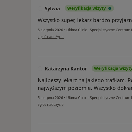
Sylwia
Weryfikacja wizyty
S
Wszystko super, lekarz bardzo przyjazn
5 sierpnia 2026
•
Ultima Clinic - Specjalistyczne Centru
w opinii użytkownika Sylwia
zgłoś nadużycie
Katarzyna Kantor
Weryfikacja wizyt
K
Najlpeszy lekarz na jakiego trafiłam. P
najwyższym poziomie. Wszystko dokła
5 sierpnia 2026
•
Ultima Clinic - Specjalistyczne Centru
w opinii użytkownika Katarzyna Kantor
zgłoś nadużycie