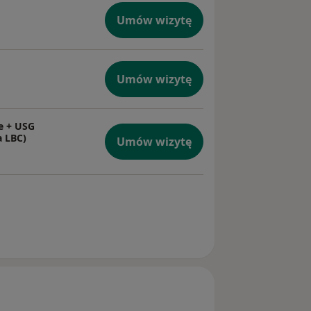
Umów wizytę
Umów wizytę
e + USG
a LBC)
Umów wizytę