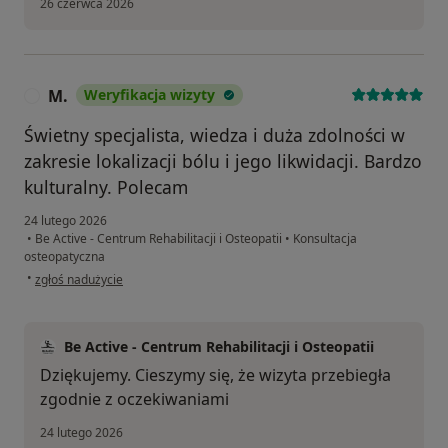
26 czerwca 2026
M.
Weryfikacja wizyty
M
Świetny specjalista, wiedza i duża zdolności w
zakresie lokalizacji bólu i jego likwidacji. Bardzo
kulturalny. Polecam
24 lutego 2026
•
Be Active - Centrum Rehabilitacji i Osteopatii
•
Konsultacja
osteopatyczna
w opinii użytkownika M.
•
zgłoś nadużycie
Be Active - Centrum Rehabilitacji i Osteopatii
Dziękujemy. Cieszymy się, że wizyta przebiegła
zgodnie z oczekiwaniami
24 lutego 2026