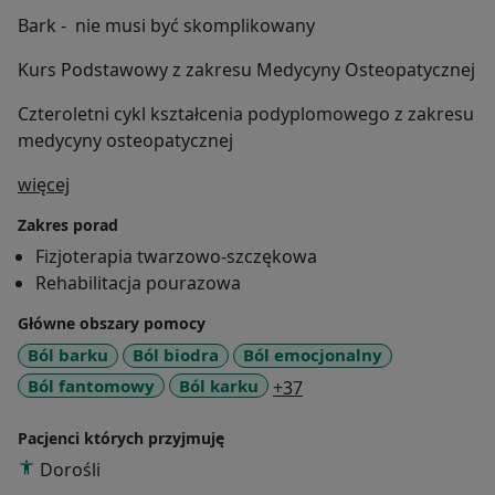
Bark - nie musi być skomplikowany
Kurs Podstawowy z zakresu Medycyny Osteopatycznej
Czteroletni cykl kształcenia podyplomowego z zakresu
medycyny osteopatycznej
O mnie
więcej
Zakres porad
Fizjoterapia twarzowo-szczękowa
Rehabilitacja pourazowa
Główne obszary pomocy
Ból barku
Ból biodra
Ból emocjonalny
a11y_sr_more_disease
Ból fantomowy
Ból karku
+37
Pacjenci których przyjmuję
Dorośli