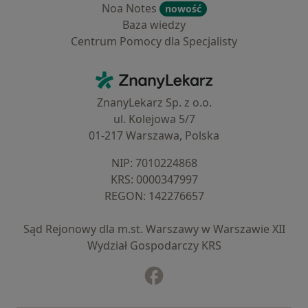
Noa Notes
nowość
Baza wiedzy
Centrum Pomocy dla Specjalisty
Kontakt
ZnanyLekarz - Strona główna
ZnanyLekarz Sp. z o.o.
ul. Kolejowa 5/7
01-217 Warszawa, Polska
NIP: ⁠7010224868
KRS: ⁠0000347997
REGON: ⁠142276657
Sąd Rejonowy dla m.st. Warszawy w Warszawie XII
Wydział Gospodarczy KRS
Facebook
otwiera się w nowej karcie