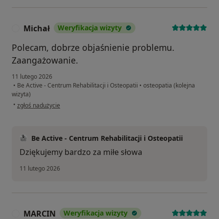
Michał
Weryfikacja wizyty
M
Polecam, dobrze objaśnienie problemu.
Zaangażowanie.
11 lutego 2026
•
Be Active - Centrum Rehabilitacji i Osteopatii
•
osteopatia (kolejna
wizyta)
w opinii użytkownika Michał
•
zgłoś nadużycie
Be Active - Centrum Rehabilitacji i Osteopatii
Dziękujemy bardzo za miłe słowa
11 lutego 2026
MARCIN
Weryfikacja wizyty
M