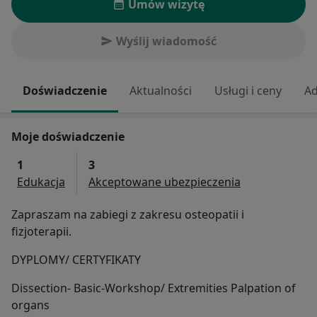
Umów wizytę
Wyślij wiadomość
Doświadczenie
Aktualności
Usługi i ceny
Ad
Moje doświadczenie
1
3
Edukacja
Akceptowane ubezpieczenia
Zapraszam na zabiegi z zakresu osteopatii i
fizjoterapii.
DYPLOMY/ CERTYFIKATY
Dissection- Basic-Workshop/ Extremities Palpation of
organs