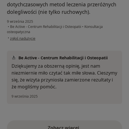
dotychczasowych metod leczenia przeróżnych
dolegliwości (nie tylko ruchowych).
9 września 2025
•
Be Active - Centrum Rehabilitacji i Osteopatii
•
Konsultacja
osteopatyczna
w opinii użytkownika EA
•
zgłoś nadużycie
Be Active - Centrum Rehabilitacji i Osteopatii
Dziękujemy za obszerną opinię, jest nam
niezmiernie miło czytać tak miłe słowa. Cieszymy
się, że wizyta przyniosła zamierzone rezultaty i
że mogliśmy pomóc.
9 września 2025
Zobacz więcej