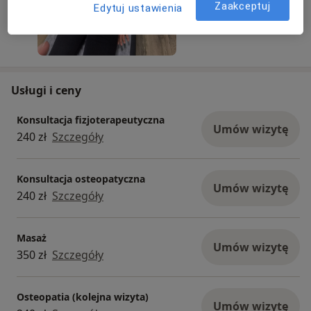
Zaakceptuj
Edytuj ustawienia
Usługi i ceny
Konsultacja fizjoterapeutyczna
Umów wizytę
240 zł
Szczegóły
Konsultacja osteopatyczna
Umów wizytę
240 zł
Szczegóły
Masaż
Umów wizytę
350 zł
Szczegóły
Osteopatia (kolejna wizyta)
Umów wizytę