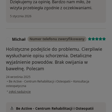
Dziękujemy za opinię. Bardzo nam miło, że
wizyta przebiegła zgodnie z oczekiwaniami.
5 stycznia 2026
Michał
Numer telefonu zweryfikowany
M
Holistyczne podejście do problemu. Cierpliwie
wysłuchanie opisu schorzenia. Detaliczne
wyjaśnienie powodów. Brak owijania w
bawełnę. Polecam
24 września 2025
•
Be Active - Centrum Rehabilitacji i Osteopatii
•
Konsultacja
osteopatyczna
w opinii użytkownika Michał
•
zgłoś nadużycie
Be Active - Centrum Rehabilitacji i Osteopatii