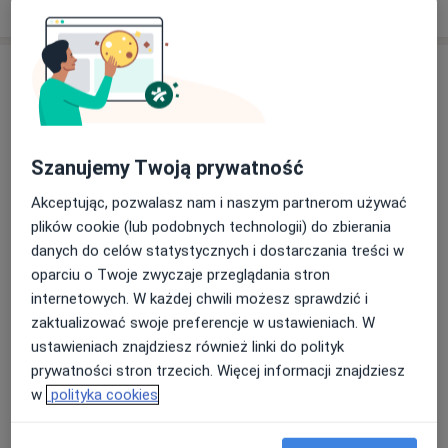
o doświadczeniu
Aktualności
mgr Wojciech Lorenc
Wielicka 76, 30-552 Kraków
Jeśli potrzebujesz pomocy
Szanujemy Twoją prywatność
osteopatycznej/fizjoterapeutycznej - zapraszam
Akceptując, pozwalasz nam i naszym partnerom używać
plików cookie (lub podobnych technologii) do zbierania
24/02/2025
danych do celów statystycznych i dostarczania treści w
oparciu o Twoje zwyczaje przeglądania stron
internetowych. W każdej chwili możesz sprawdzić i
zaktualizować swoje preferencje w ustawieniach. W
ustawieniach znajdziesz również linki do polityk
prywatności stron trzecich. Więcej informacji znajdziesz
w
polityka cookies