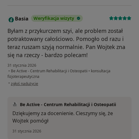
Basia
Weryfikacja wizyty
B
Byłam z przykurczem szyi, ale problem został
potraktowany całościowo. Pomogło od razu i
teraz ruszam szyją normalnie. Pan Wojtek zna
się na rzeczy - bardzo polecam!
31 stycznia 2026
•
Be Active - Centrum Rehabilitacji i Osteopatii
•
konsultacja
fizjoterapeutyczna
w opinii użytkownika Basia
•
zgłoś nadużycie
Be Active - Centrum Rehabilitacji i Osteopatii
Dziękujemy za docenienie. Cieszymy się, że
Wojtek pomógł
31 stycznia 2026