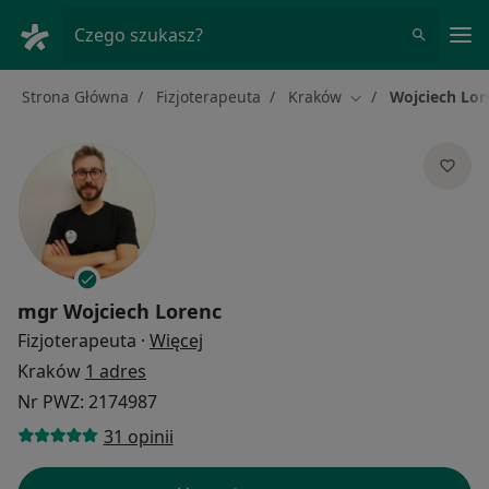
Me
Czego szukasz?
Strona Główna
Fizjoterapeuta
Kraków
Wojciech Lor
Zmień miasto
mgr
Wojciech Lorenc
O specjalizacjach
Fizjoterapeuta
·
Więcej
Kraków
1 adres
Nr PWZ: 2174987
31 opinii