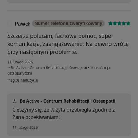
Paweł
Numer telefonu zweryfikowany
P
Szczerze polecam, fachowa pomoc, super
komunikacja, zaangażowanie. Na pewno wrócę
przy następnym problemie.
11 lutego 2026
•
Be Active - Centrum Rehabilitacji i Osteopatii
•
Konsultacja
osteopatyczna
w opinii użytkownika Paweł
•
zgłoś nadużycie
Be Active - Centrum Rehabilitacji i Osteopatii
Cieszymy się, że wizyta przebiegła zgodnie z
Pana oczekiwaniami
11 lutego 2026