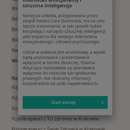
sztuczna inteligencja
Bóle kręgosłupa w Krakowie
Niniejsza ankieta, przygotowana przez
Ból barku w Krakowie
zespół Patient Care Doctoralia, ma na celu
lepsze zrozumienie, w jaki sposób ludzie
Ból kolana w Krakowie
korzystają z narzędzi sztucznej inteligencji
jako wsparcia dla swojego dobrostanu
Ból biodra w Krakowie
emocjonalnego i zdrowia psychicznego.
Rwa kulszowa w Krakowie
Udział w ankiecie jest anonimowy, a wyniki
będą analizowane i prezentowane
Więcej (15)
wyłącznie w formie zbiorczej. Pytania
Więcej w kategorii: Najczęście leczone chorob
dotyczące nastolatków są skierowane
wyłącznie do rodziców lub opiekunów
Najpopularniejsze ubezpieczenia
prawnych. Nie zbieramy informacji
bezpośrednio od osób niepełnoletnich.
Fizjoterapeuci z Allianz w Krakowie
Fizjoterapeuci z Signal Iduna w Krakowie
Start survey
Fizjoterapeuci z JP MEDICA w Krakowie
Fizjoterapeuci z TU Zdrowie w Krakowie
Fizjoterapeuci z Świat Zdrowia w Krakowie