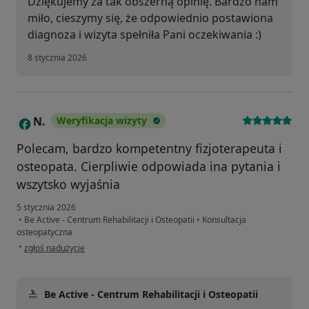
Dziękujemy za tak obszerną opinię. Bardzo nam
miło, cieszymy się, że odpowiednio postawiona
diagnoza i wizyta spełniła Pani oczekiwania :)
8 stycznia 2026
N.
Weryfikacja wizyty
N
Polecam, bardzo kompetentny fizjoterapeuta i
osteopata. Cierpliwie odpowiada ina pytania i
wszytsko wyjaśnia
5 stycznia 2026
•
Be Active - Centrum Rehabilitacji i Osteopatii
•
Konsultacja
osteopatyczna
w opinii użytkownika N.
•
zgłoś nadużycie
Be Active - Centrum Rehabilitacji i Osteopatii