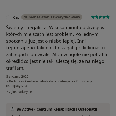
Ka.
Numer telefonu zweryfikowany
K
Świetny specjalista. W kilka minut dostrzegł w
których miejscach jest problem. Po jednym
spotkaniu już jest o niebo lepiej. Inni
fizjoterapeuci taki efekt osiągali po kilkunastu
zabiegach lub wcale. Albo w ogóle nie potrafili
określić co jest nie tak. Cieszę się, że na niego
trafiłam.
8 stycznia 2026
•
Be Active - Centrum Rehabilitacji i Osteopatii
•
Konsultacja
osteopatyczna
w opinii użytkownika Ka.
•
zgłoś nadużycie
Be Active - Centrum Rehabilitacji i Osteopatii