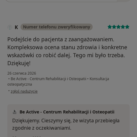
K
Numer telefonu zweryfikowany
Podejście do pacjenta z zaangażowaniem.
Kompleksowa ocena stanu zdrowia i konkretne
wskazówki co robić dalej. Tego mi było trzeba.
Dziękuję!
26 czerwca 2026
•
Be Active - Centrum Rehabilitacji i Osteopatii
•
Konsultacja
osteopatyczna
w opinii użytkownika K
•
zgłoś nadużycie
Be Active - Centrum Rehabilitacji i Osteopatii
Dziękujemy. Cieszymy się, że wizyta przebiegła
zgodnie z oczekiwaniami.