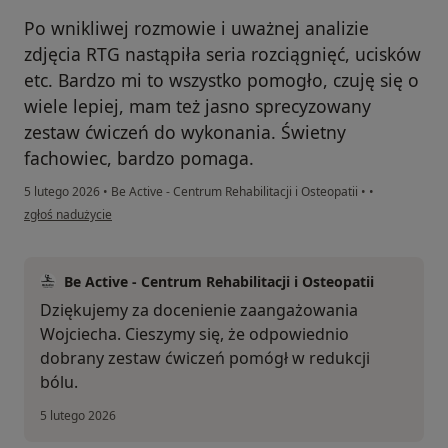
Po wnikliwej rozmowie i uważnej analizie
zdjęcia RTG nastąpiła seria rozciągnięć, ucisków
etc. Bardzo mi to wszystko pomogło, czuję się o
wiele lepiej, mam też jasno sprecyzowany
zestaw ćwiczeń do wykonania. Świetny
fachowiec, bardzo pomaga.
5 lutego 2026
•
Be Active - Centrum Rehabilitacji i Osteopatii
•
•
w opinii użytkownika MARCIN
zgłoś nadużycie
Be Active - Centrum Rehabilitacji i Osteopatii
Dziękujemy za docenienie zaangażowania
Wojciecha. Cieszymy się, że odpowiednio
dobrany zestaw ćwiczeń pomógł w redukcji
bólu.
5 lutego 2026