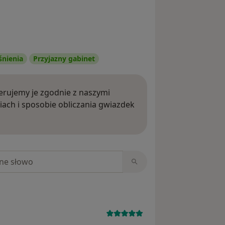
śnienia
Przyjazny gabinet
rujemy je zgodnie z naszymi
iach i sposobie obliczania gwiazdek
ięcej o opiniach
niach