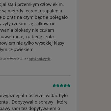
jalistą i przemiłym człowiekim.
ie są metody leczenia zapalenia
ało oraz na czym będzie polegało
izyty czułam się całkowicie
wania blokady nie czułam
rmował mnie, co będę czuła.
bowiem nie tylko wysokiej klasy
iłym człowiekiem.
w opinii użytkownika Ela Z.
tacja ortopedyczna
•
zgłoś nadużycie
rzyjaznej atmosferze, widać było
nta . Dopytywał o sprawy , które
 obawy sam też dopytywałem o