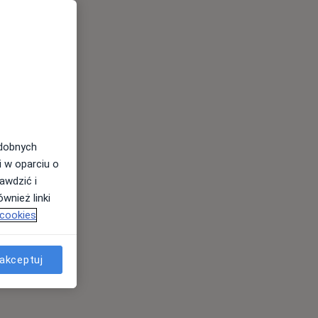
odobnych
i w oparciu o
awdzić i
wnież linki
 cookies
akceptuj