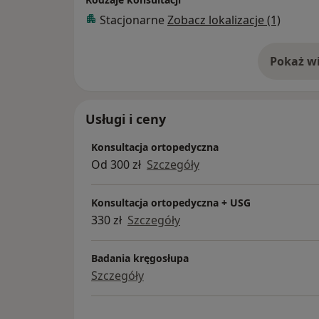
Stacjonarne
Zobacz lokalizacje (1)
– diagnostyka w zakresie medycyny sporto
– diagnostyka w
– diagnostyka w zakresie endoprotezoplast
Pokaż wi
o 
– diagnostyka w zakresie chirurgii ortoped
– iniekcje dostawowe oraz okołostawowe z zastosowaniem PRP (osocza
bogatopłytkowego) i kwasu hialuronowego
Usługi i ceny
Konsultacja ortopedyczna
Od 300 zł
Szczegóły
Konsultacja ortopedyczna + USG
330 zł
Szczegóły
Badania kręgosłupa
Szczegóły