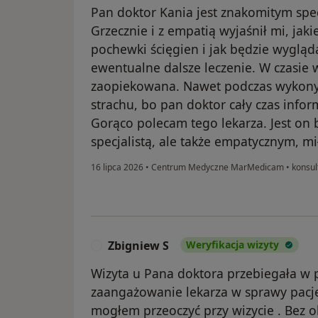
Pan doktor Kania jest znakomitym spec
Grzecznie i z empatią wyjaśnił mi, jak
pochewki ścięgien i jak będzie wygląd
ewentualne dalsze leczenie. W czasie w
zaopiekowana. Nawet podczas wykony
strachu, bo pan doktor cały czas info
Gorąco polecam tego lekarza. Jest on 
specjalistą, ale także empatycznym, m
16 lipca 2026
•
Centrum Medyczne MarMedicam
•
konsul
Zbigniew S
Weryfikacja wizyty
Z
Wizyta u Pana doktora przebiegała w p
zaangażowanie lekarza w sprawy pacje
mogłem przeoczyć przy wizycie . Bez