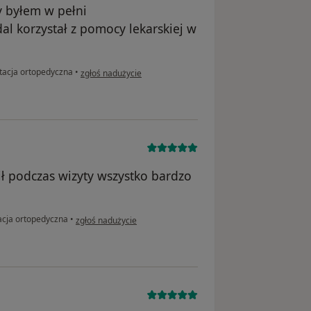
y byłem w pełni
al korzystał z pomocy lekarskiej w
w opinii użytkownika Zbigniew S
tacja ortopedyczna
•
zgłoś nadużycie
ił podczas wizyty wszystko bardzo
w opinii użytkownika MP
acja ortopedyczna
•
zgłoś nadużycie