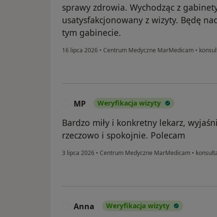
sprawy zdrowia. Wychodząc z gabinet
usatysfakcjonowany z wizyty. Będę nad
tym gabinecie.
16 lipca 2026
•
Centrum Medyczne MarMedicam
•
konsul
MP
Weryfikacja wizyty
M
Bardzo miły i konkretny lekarz, wyjaśn
rzeczowo i spokojnie. Polecam
3 lipca 2026
•
Centrum Medyczne MarMedicam
•
konsult
Anna
Weryfikacja wizyty
A