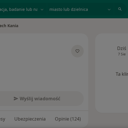
acja, badanie lub nazwisko
miasto lub dzielnica
ech Kania
sto
Dziś
7 Sie
jalizacjach
Ta kl
Wyślij wiadomość
esy
Ubezpieczenia
Opinie (124)