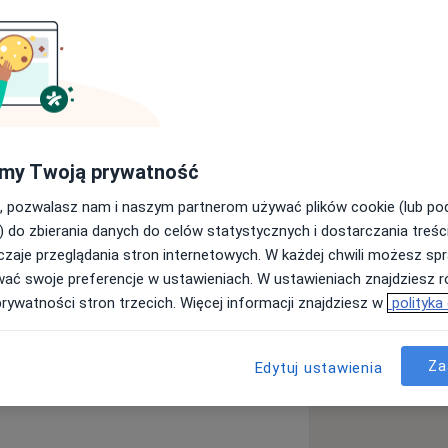
jalista z dziedziny ortopedii i
my Twoją prywatność
działu Chirurgii Urazowo-
cznym w Jaworznie. Lekarz klubowy
, pozwalasz nam i naszym partnerom używać plików cookie (lub p
szykówki; koordynator programu FLS
) do zbierania danych do celów statystycznych i dostarczania treśc
ej Fundacji Osteoporozy i Chorób
zaje przeglądania stron internetowych. W każdej chwili możesz spr
cji Polski w hokeju na lodzie, liczne
wać swoje preferencje w ustawieniach. W ustawieniach znajdziesz ró
prywatności stron trzecich. Więcej informacji znajdziesz w
polityka
u
Za
Edytuj ustawienia
e_diseases