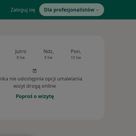
Zaloguj się
Dla profesjonalistów
Jutro
Ndz,
Pon,
Wt,
Śr,
8 Sie
9 Sie
10 Sie
11 Sie
12 Si
inika nie udostępnia opcji umawiania
wizyt drogą online
Poproś o wizytę