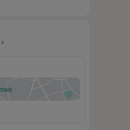
 4
 mapę
wiera się w nowej karcie