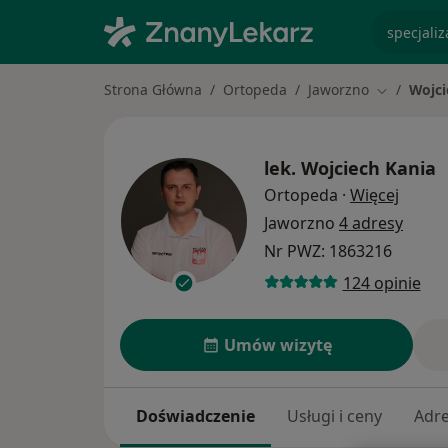
specjaliz
Strona Główna
Ortopeda
Jaworzno
Wojci
Zmień mia
lek.
Wojciech Kania
O spec
Ortopeda
·
Więcej
Jaworzno
4 adresy
Nr PWZ: 1863216
124 opinie
Umów wizytę
Doświadczenie
Usługi i ceny
Adr