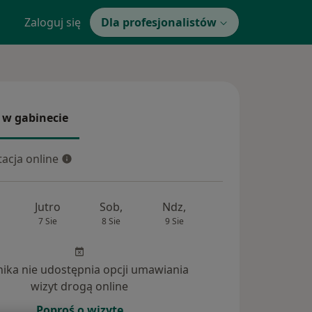
Zaloguj się
Dla profesjonalistów
 w gabinecie
 gabinecie
acja online
cja online
Jutro
Sob,
Ndz,
Pon,
Wt,
7 Sie
8 Sie
9 Sie
10 Sie
11 Si
inika nie udostępnia opcji umawiania
wizyt drogą online
Poproś o wizytę