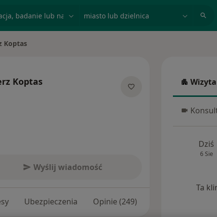
acja, badanie lub nazwisko
miasto lub dzielnica
z Koptas
rz Koptas
Wizyta
Wizyta w
lizacjach
Konsult
Konsulta
Dziś
6 Sie
Wyślij wiadomość
Ta kl
esy
Ubezpieczenia
Opinie (249)