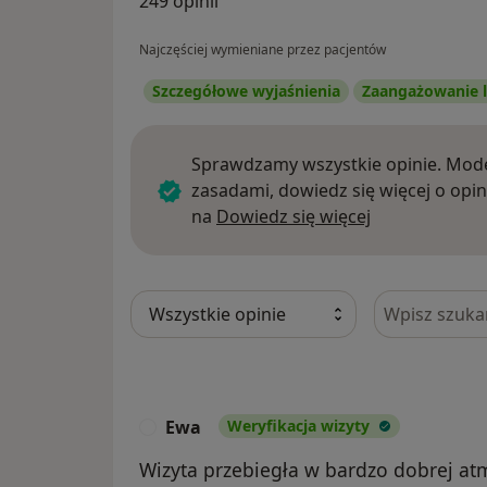
249 opinii
Najczęściej wymieniane przez pacjentów
Szczegółowe wyjaśnienia
Zaangażowanie l
Sprawdzamy wszystkie opinie. Mode
zasadami, dowiedz się więcej o opin
Dowiedz się w
na
Dowiedz się więcej
Szukaj w opi
Ewa
Weryfikacja wizyty
E
Wizyta przebiegła w bardzo dobrej at