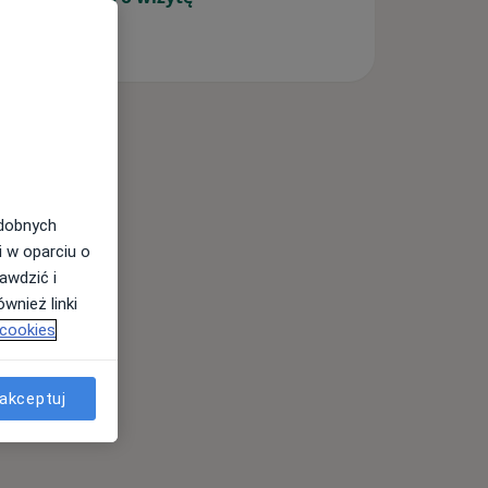
odobnych
i w oparciu o
awdzić i
wnież linki
 cookies
akceptuj