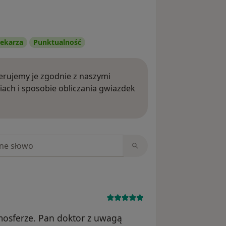
ekarza
Punktualność
rujemy je zgodnie z naszymi
iach i sposobie obliczania gwiazdek
ięcej o opiniach
niach
mosferze. Pan doktor z uwagą