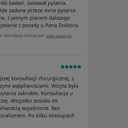
niki badań, zadawał pytania,
ażde zadane przeze mnie pytanie.
nie, z jasnym planem dalszego
ystanie z porady u Pana Doktora.
w opinii użytkownika Ewa
ów
•
Konsultacja chirurgiczna
•
zgłoś nadużycie
zej konsultacji chirurgicznej, z
szymi wątpliwościami. Wizyta była
ytania zabrakło. Konsultacja u
zej. Wszystko zostało mi
pliwością wyjaśnione. Bez
jonalizmem. Po kilku miesiącach