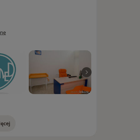
działu Chirurgii Ogólnej i
.
rgią endokrynologiczną (operacje
ine
rurgią kolorektalną i proktologią (w tym
ęcej
doświadczeniu