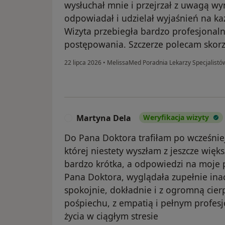
wysłuchał mnie i przejrzał z uwagą wy
odpowiadał i udzielał wyjaśnień na k
Wizyta przebiegła bardzo profesjonal
postępowania. Szczerze polecam skorz
22 lipca 2026
•
MelissaMed Poradnia Lekarzy Specjalist
Martyna Dela
Weryfikacja wizyty
M
Do Pana Doktora trafiłam po wcześniejs
której niestety wyszłam z jeszcze więk
bardzo krótka, a odpowiedzi na moje p
Pana Doktora, wyglądała zupełnie inac
spokojnie, dokładnie i z ogromną cier
pośpiechu, z empatią i pełnym profes
życia w ciągłym stresie