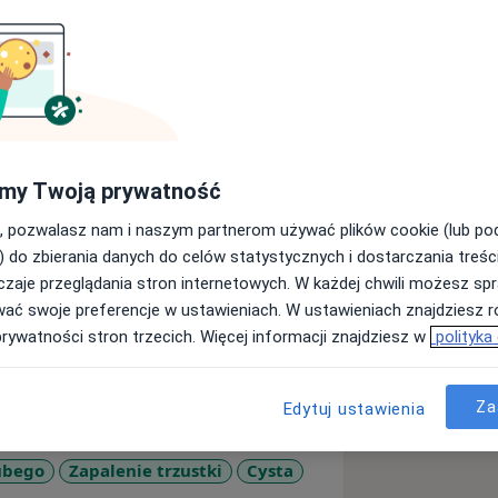
 roku 1993.
my Twoją prywatność
nej zdałem pracując w Klinice Chirurgii
ale Chirurgicznym Szpitala im. L.
, pozwalasz nam i naszym partnerom używać plików cookie (lub p
) do zbierania danych do celów statystycznych i dostarczania treśc
nologicznej w szpitalu im. S.
zaje przeglądania stron internetowych. W każdej chwili możesz spr
ologii odbywałem w Klinice
wać swoje preferencje w ustawieniach. W ustawieniach znajdziesz ró
prywatności stron trzecich. Więcej informacji znajdziesz w
polityka
 1996 roku z pracę pt.: "Zmiany
omi i/lub szyjnej górnej
Za
Edytuj ustawienia
2014 r pracowałem w Klinice Chirurgii
rubego
Zapalenie trzustki
Cysta
 nadal w Poradni Endokrynologicznej.