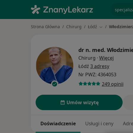
specjaliz
Strona Główna
Chirurg
Łódź
Włodzimier
Zmień miasto
dr n. med.
Włodzimie
O specja
Chirurg
·
Więcej
Łódź
3 adresy
Nr PWZ: 4364053
249 opinii
Umów wizytę
Doświadczenie
Usługi i ceny
Adr