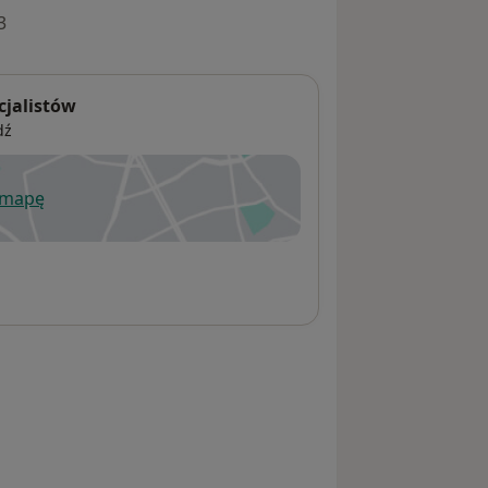
3
cjalistów
dź
 mapę
wiera się w nowej karcie