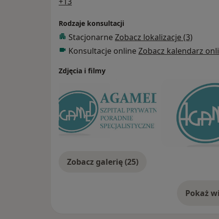
a11y_sr_more_diseases
+13
Aktualnie pełnie obowiązki Koordynatora Od
Onkologicznej w Tomaszowie Mazowieckim
Rodzaje konsultacji
Stacjonarne
Zobacz lokalizacje (3)
W chwili obecnej zajmuję się głównie chiru
Konsultacje online
Zobacz kalendarz onl
tarczycy, przytarczyc i nadnerczy) oraz chi
operacje laparoskopowe jelit).
Zdjęcia i filmy
Zobacz galerię (25)
Pokaż wi
o 