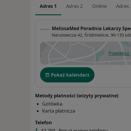
Adres 1
Adres 2
Online
Adres 
MelissaMed Poradnia Lekarzy Spe
Narutowicza 42,
Śródmieście
, 90-135
Łó
Powiększ
ot
Dostępność
Pokaż kalendarz
Metody płatności (wizyty prywatne)
Gotówka
Karta płatnicza
Telefon
42 293...
Pokaż numer telefonu