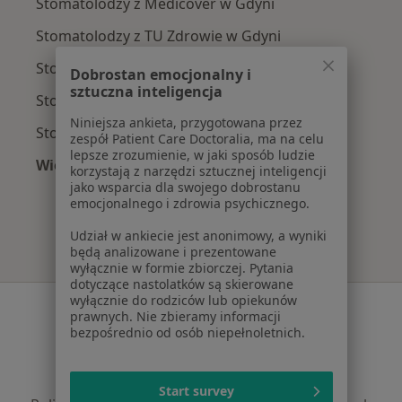
Stomatolodzy z Medicover w Gdyni
Stomatolodzy z TU Zdrowie w Gdyni
Stomatolodzy z Allianz w Gdyni
Dobrostan emocjonalny i
sztuczna inteligencja
Stomatolodzy z Signal Iduna w Gdyni
Niniejsza ankieta, przygotowana przez
Stomatolodzy z POLMED w Gdyni
zespół Patient Care Doctoralia, ma na celu
lepsze zrozumienie, w jaki sposób ludzie
Więcej (7)
korzystają z narzędzi sztucznej inteligencji
Więcej w kategorii: Najpopularniejsze ubezpie
jako wsparcia dla swojego dobrostanu
emocjonalnego i zdrowia psychicznego.
Udział w ankiecie jest anonimowy, a wyniki
będą analizowane i prezentowane
wyłącznie w formie zbiorczej. Pytania
dotyczące nastolatków są skierowane
wyłącznie do rodziców lub opiekunów
Serwis
prawnych. Nie zbieramy informacji
bezpośrednio od osób niepełnoletnich.
Regulamin
Polityka prywatności pacjentów
Polityka prywatności profesjonalistów
Start survey