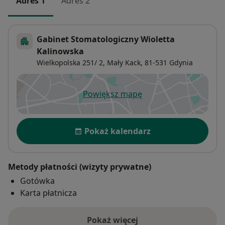
Adres 1
Adres 2
Gabinet Stomatologiczny Wioletta
Kalinowska
Wielkopolska 251/ 2,
Mały Kack
, 81-531
Gdynia
Powiększ mapę
otwiera się w nowej karcie
Dostępność
Pokaż kalendarz
Metody płatności (wizyty prywatne)
Gotówka
Karta płatnicza
Pokaż więcej