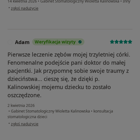
14 kwietnia 2026
•
Gabinet Stomatologiczny Wioletta Kalinowska
•
Inny
w opinii użytkownika Mama J.
•
zgłoś nadużycie
Adam
Weryfikacja wizyty
A
Pierwsze leczenie zębów mojej trzyletniej córki.
Fenomenalne podejście pani doktor do małej
pacjentki. Jak przypomnę sobie swoje traumy z
dzieciństwa... cieszę się, że dzięki p.
Kalinowskiej mojemu dziecku to zostało
oszczędzone.
2 kwietnia 2026
•
Gabinet Stomatologiczny Wioletta Kalinowska
•
konsultacja
stomatologiczna dzieci
w opinii użytkownika Adam
•
zgłoś nadużycie