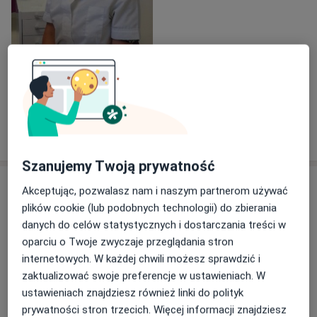
Zobacz galerię (1)
Pokaż więcej
o doświadczeniu
Szanujemy Twoją prywatność
Usługi i ceny
Akceptując, pozwalasz nam i naszym partnerom używać
plików cookie (lub podobnych technologii) do zbierania
Badania stomatologiczne
Umów wizytę
danych do celów statystycznych i dostarczania treści w
Od 150 zł
Szczegóły
oparciu o Twoje zwyczaje przeglądania stron
internetowych. W każdej chwili możesz sprawdzić i
Fluoryzacja zębów
zaktualizować swoje preferencje w ustawieniach. W
Umów wizytę
Od 200 zł
Szczegóły
ustawieniach znajdziesz również linki do polityk
prywatności stron trzecich. Więcej informacji znajdziesz