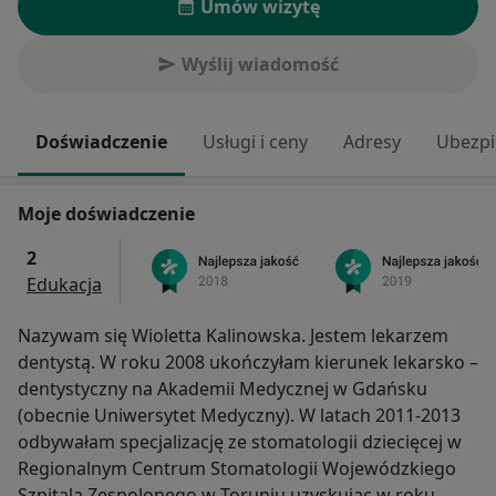
Umów wizytę
Wyślij wiadomość
Doświadczenie
Usługi i ceny
Adresy
Ubezpi
Moje doświadczenie
2
Edukacja
Nazywam się Wioletta Kalinowska. Jestem lekarzem
dentystą. W roku 2008 ukończyłam kierunek lekarsko –
dentystyczny na Akademii Medycznej w Gdańsku
(obecnie Uniwersytet Medyczny). W latach 2011-2013
odbywałam specjalizację ze stomatologii dziecięcej w
Regionalnym Centrum Stomatologii Wojewódzkiego
Szpitala Zespolonego w Toruniu uzyskując w roku