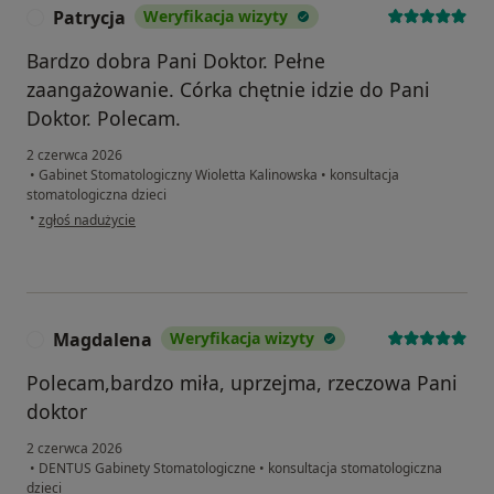
Patrycja
Weryfikacja wizyty
P
Bardzo dobra Pani Doktor. Pełne
zaangażowanie. Córka chętnie idzie do Pani
Doktor. Polecam.
2 czerwca 2026
•
Gabinet Stomatologiczny Wioletta Kalinowska
•
konsultacja
stomatologiczna dzieci
w opinii użytkownika Patrycja
•
zgłoś nadużycie
Magdalena
Weryfikacja wizyty
M
Polecam,bardzo miła, uprzejma, rzeczowa Pani
doktor
2 czerwca 2026
•
DENTUS Gabinety Stomatologiczne
•
konsultacja stomatologiczna
dzieci