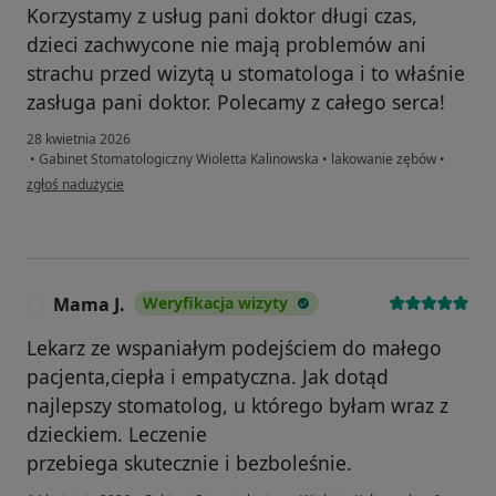
Korzystamy z usług pani doktor długi czas,
dzieci zachwycone nie mają problemów ani
strachu przed wizytą u stomatologa i to właśnie
zasługa pani doktor. Polecamy z całego serca!
28 kwietnia 2026
•
Gabinet Stomatologiczny Wioletta Kalinowska
•
lakowanie zębów
•
w opinii użytkownika Martyna Wilczyńska
zgłoś nadużycie
Mama J.
Weryfikacja wizyty
M
Lekarz ze wspaniałym podejściem do małego
pacjenta,ciepła i empatyczna. Jak dotąd
najlepszy stomatolog, u którego byłam wraz z
dzieckiem. Leczenie
przebiega skutecznie i bezboleśnie.