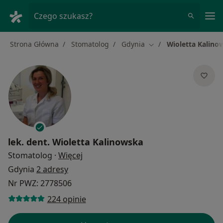
Me
Czego szukasz?
Strona Główna
Stomatolog
Gdynia
Wioletta Kalino
Zmień miasto
lek. dent.
Wioletta Kalinowska
O specjalizacjach
Stomatolog
·
Więcej
Gdynia
2 adresy
Nr PWZ: 2778506
224 opinie