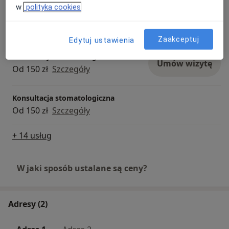
w
polityka cookies
Lakowanie zębów
Umów wizytę
Od 200 zł
Szczegóły
Zaakceptuj
Edytuj ustawienia
Konsultacja stomatologiczna dzieci
Umów wizytę
Od 150 zł
Szczegóły
Konsultacja stomatologiczna
Od 150 zł
Szczegóły
+ 14 usług
W jaki sposób ustalane są ceny?
Adresy (2)