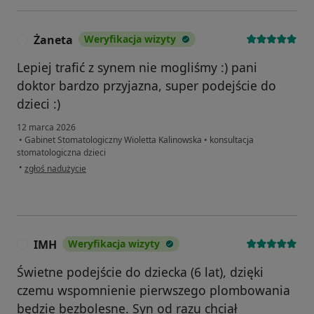
Żaneta
Weryfikacja wizyty
Ż
Lepiej trafić z synem nie mogliśmy :) pani
doktor bardzo przyjazna, super podejście do
dzieci :)
12 marca 2026
•
Gabinet Stomatologiczny Wioletta Kalinowska
•
konsultacja
stomatologiczna dzieci
w opinii użytkownika Żaneta
•
zgłoś nadużycie
IMH
Weryfikacja wizyty
I
Świetne podejście do dziecka (6 lat), dzięki
czemu wspomnienie pierwszego plombowania
będzie bezbolesne. Syn od razu chciał