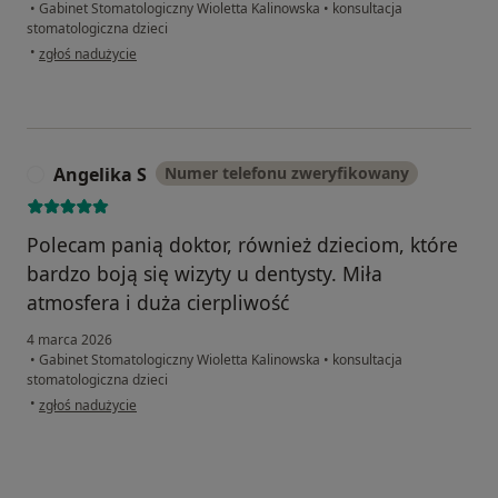
•
Gabinet Stomatologiczny Wioletta Kalinowska
•
konsultacja
stomatologiczna dzieci
w opinii użytkownika Mama Dyzia
•
zgłoś nadużycie
Angelika S
Numer telefonu zweryfikowany
A
Polecam panią doktor, również dzieciom, które
bardzo boją się wizyty u dentysty. Miła
atmosfera i duża cierpliwość
4 marca 2026
•
Gabinet Stomatologiczny Wioletta Kalinowska
•
konsultacja
stomatologiczna dzieci
w opinii użytkownika Angelika S
•
zgłoś nadużycie