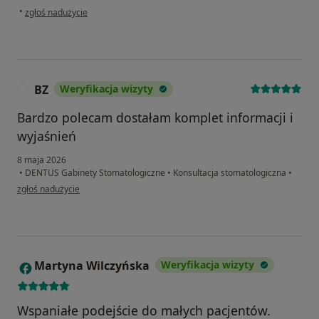
w opinii użytkownika Magdalena
•
zgłoś nadużycie
BZ
Weryfikacja wizyty
B
Bardzo polecam dostałam komplet informacji i
wyjaśnień
8 maja 2026
•
DENTUS Gabinety Stomatologiczne
•
Konsultacja stomatologiczna
•
w opinii użytkownika BZ
zgłoś nadużycie
Martyna Wilczyńska
Weryfikacja wizyty
M
Wspaniałe podejście do małych pacjentów.