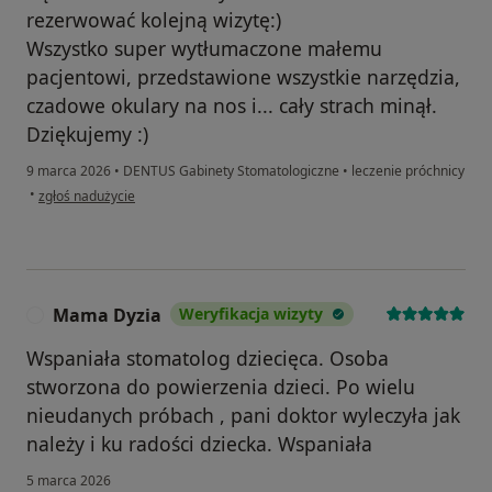
rezerwować kolejną wizytę:)
Wszystko super wytłumaczone małemu
pacjentowi, przedstawione wszystkie narzędzia,
czadowe okulary na nos i... cały strach minął.
Dziękujemy :)
9 marca 2026
•
DENTUS Gabinety Stomatologiczne
•
leczenie próchnicy
w opinii użytkownika IMH
•
zgłoś nadużycie
Mama Dyzia
Weryfikacja wizyty
M
Wspaniała stomatolog dziecięca. Osoba
stworzona do powierzenia dzieci. Po wielu
nieudanych próbach , pani doktor wyleczyła jak
należy i ku radości dziecka. Wspaniała
5 marca 2026