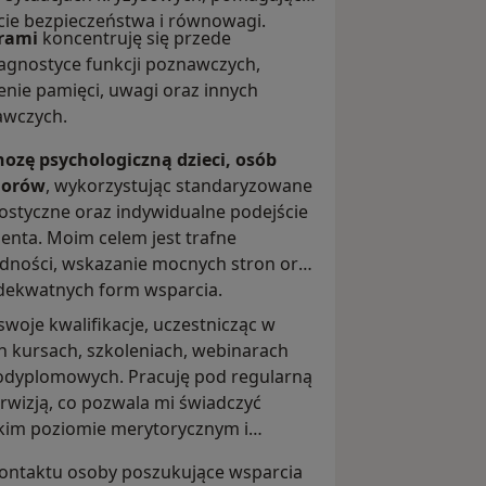
ie bezpieczeństwa i równowagi.
rami
koncentruję się przede
agnostyce funkcji poznawczych,
enie pamięci, uwagi oraz innych
awczych.
ozę psychologiczną dzieci, osób
niorów
, wykorzystując standaryzowane
ostyczne oraz indywidualne podejście
enta. Moim celem jest trafne
dności, wskazanie mocnych stron oraz
dekwatnych form wsparcia.
woje kwalifikacje, uczestnicząc w
ch kursach, szkoleniach, webinarach
podyplomowych. Pracuję pod regularną
erwizją, co pozwala mi świadczyć
im poziomie merytorycznym i
ontaktu osoby poszukujące wsparcia