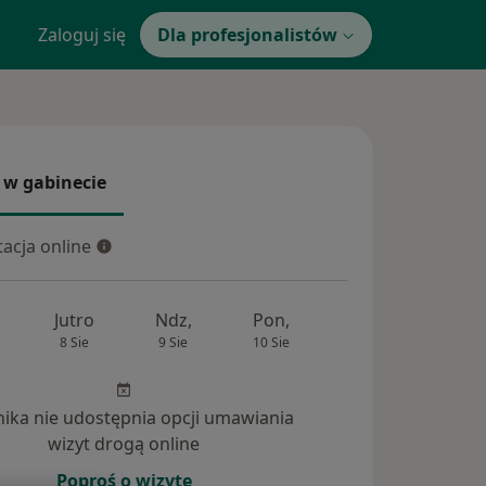
Zaloguj się
Dla profesjonalistów
 w gabinecie
 gabinecie
acja online
cja online
Jutro
Ndz,
Pon,
Wt,
Śr,
8 Sie
9 Sie
10 Sie
11 Sie
12 Si
inika nie udostępnia opcji umawiania
wizyt drogą online
Poproś o wizytę