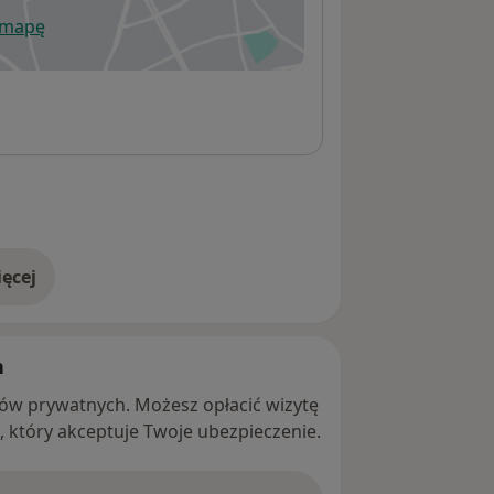
 mapę
wiera się w nowej karcie
ęcej
adresie
h
ntów prywatnych. Możesz opłacić wizytę
ę, który akceptuje Twoje ubezpieczenie.