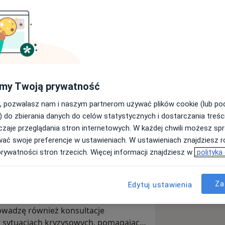
em psychologii o specjalności
terwentem kryzysowym oraz
iem.
i w wieku wczesnoszkolnym, osobami
my Twoją prywatność
rami.
, pozwalasz nam i naszym partnerom używać plików cookie (lub p
mi
, szczególnie w wieku
) do zbierania danych do celów statystycznych i dostarczania treśc
m, wspieram rozwój emocjonalny,
zaje przeglądania stron internetowych. W każdej chwili możesz spr
nawczy, ze szczególnym
wać swoje preferencje w ustawieniach. W ustawieniach znajdziesz ró
dzieci z zaburzeniami
prywatności stron trzecich. Więcej informacji znajdziesz w
polityka
mi, takimi jak ADHD czy spektrum
am oddziaływania terapeutyczne i
łym
oferuję wsparcie w zakresie
w sposób odpowiadający specyfice
Za
Edytuj ustawienia
onalnych i psychicznych, w tym
dziecka.
ch, depresyjnych oraz zaburzeń
owadzę również konsultacje
 sytuacjach kryzysowych, pomagając