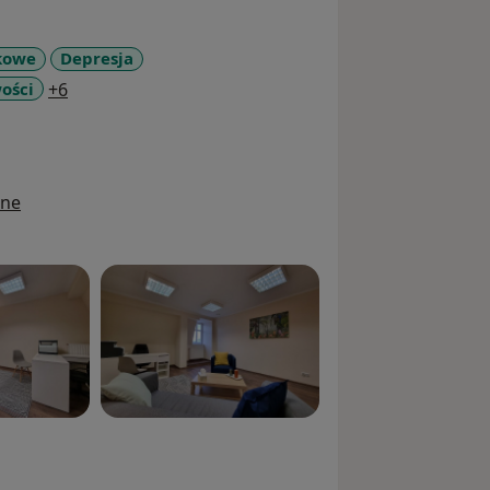
kowe
Depresja
a11y_sr_more_diseases
ości
+6
ine