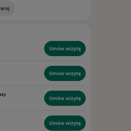
ęcej
doświadczeniu
Umów wizytę
Umów wizytę
eży
Umów wizytę
Umów wizytę