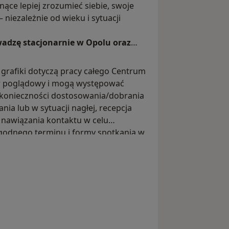
nące lepiej zrozumieć siebie, swoje
– niezależnie od wieku i sytuacji
adzę stacjonarnie w Opolu oraz
grafiki dotyczą pracy całego Centrum
er poglądowy i mogą występować
 konieczności dostosowania/dobrania
ania lub w sytuacji nagłej, recepcja
nawiązania kontaktu w celu
godnego terminu i formy spotkania w
żliwości, czy to stacjonarnie, czy