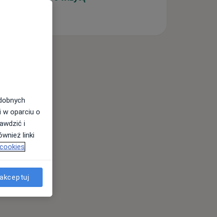
odobnych
i w oparciu o
awdzić i
wnież linki
 cookies
akceptuj