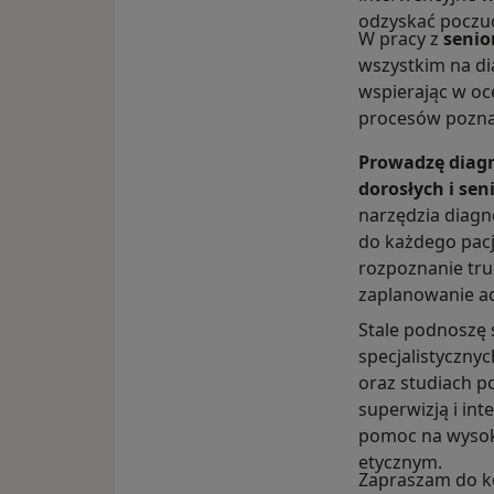
odzyskać poczuc
W pracy z
senio
wszystkim na di
wspierając w oc
procesów pozn
Prowadzę diagn
dorosłych i se
narzędzia diagn
do każdego pacj
rozpoznanie tru
zaplanowanie a
Stale podnoszę s
specjalistyczny
oraz studiach 
superwizją i int
pomoc na wysok
etycznym.
Zapraszam do k