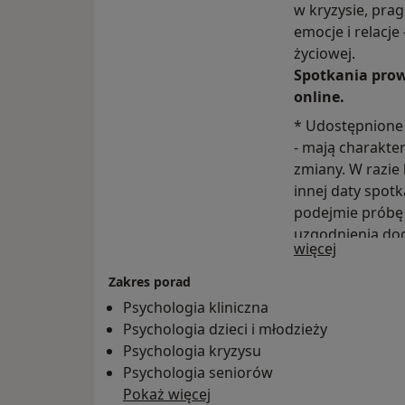
w kryzysie, prag
emocje i relacje 
życiowej.
Spotkania prow
online.
* Udostępnione 
- mają charakt
zmiany. W razie
innej daty spotk
podejmie próbę 
uzgodnienia do
O mnie
więcej
zależności od mo
online.
Zakres porad
Psychologia kliniczna
Psychologia dzieci i młodzieży
Psychologia kryzysu
Psychologia seniorów
Pokaż więcej