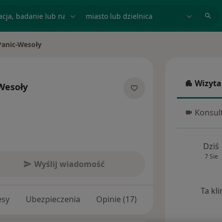
acja, badanie lub nazwisko
miasto lub dzielnica
Panic-Wesoły
Wizyta
Wesoły
Wizyta w
jalizacjach
Konsult
Konsulta
Dziś
7 Sie
Wyślij wiadomość
Ta kl
esy
Ubezpieczenia
Opinie (17)