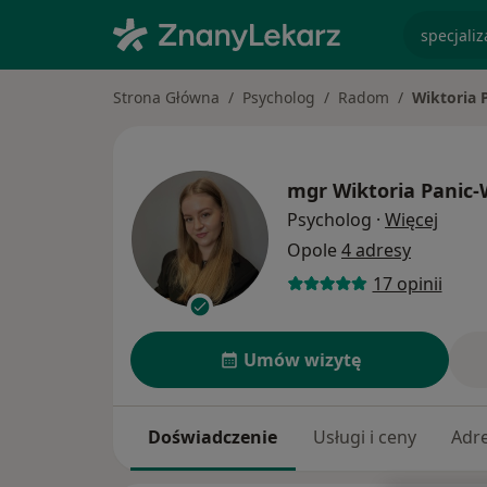
specjaliz
Strona Główna
Psycholog
Radom
Wiktoria 
mgr
Wiktoria Panic-
O spec
Psycholog
·
Więcej
Opole
4 adresy
17 opinii
Umów wizytę
Doświadczenie
Usługi i ceny
Adr