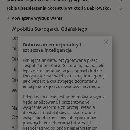
Jakie ubezpieczenia akceptuje Wiktoria Dąbrowska?
Powiązane wyszukiwania
W pobliżu Starogardu Gdańskiego
Dietetycy w Gdańsku
Dobrostan emocjonalny i
Dietetycy w Tczewie
sztuczna inteligencja
Dietetycy w Pruszczu Gdańskim
Niniejsza ankieta, przygotowana przez
zespół Patient Care Doctoralia, ma na celu
Dietetycy w Kartuzach
lepsze zrozumienie, w jaki sposób ludzie
korzystają z narzędzi sztucznej inteligencji
Dietetycy w Kwidzynie
jako wsparcia dla swojego dobrostanu
emocjonalnego i zdrowia psychicznego.
Więcej (10)
Udział w ankiecie jest anonimowy, a wyniki
Więcej w kategorii: W pobliżu Starogardu Gd
będą analizowane i prezentowane
wyłącznie w formie zbiorczej. Pytania
Najczęście leczone choroby
dotyczące nastolatków są skierowane
Otyłość w Starogardzie Gdańskim
wyłącznie do rodziców lub opiekunów
prawnych. Nie zbieramy informacji
Bulimia w Starogardzie Gdańskim
bezpośrednio od osób niepełnoletnich.