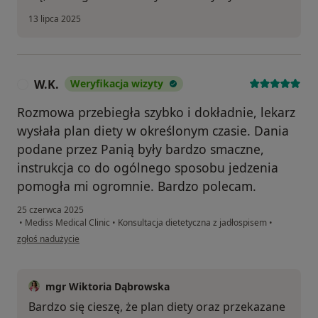
13 lipca 2025
W.K.
Weryfikacja wizyty
W
Rozmowa przebiegła szybko i dokładnie, lekarz
wysłała plan diety w określonym czasie. Dania
podane przez Panią były bardzo smaczne,
instrukcja co do ogólnego sposobu jedzenia
pomogła mi ogromnie. Bardzo polecam.
25 czerwca 2025
•
Mediss Medical Clinic
•
Konsultacja dietetyczna z jadłospisem
•
w opinii użytkownika W.K.
zgłoś nadużycie
mgr Wiktoria Dąbrowska
Bardzo się cieszę, że plan diety oraz przekazane