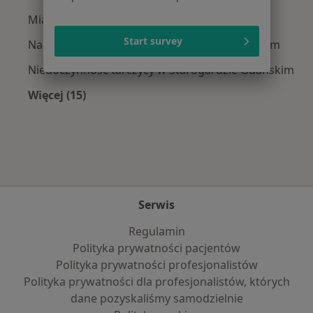
Miażdżyca w Starogardzie Gdańskim
Start survey
Nadciśnienie tętnicze w Starogardzie Gdańskim
Niedoczynność tarczycy w Starogardzie Gdańskim
Więcej (15)
Więcej w kategorii: Najczęście leczone chorob
Serwis
Regulamin
Polityka prywatności pacjentów
Polityka prywatności profesjonalistów
Polityka prywatności dla profesjonalistów, których
dane pozyskaliśmy samodzielnie