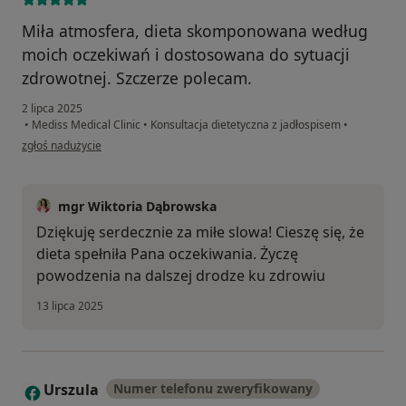
Miła atmosfera, dieta skomponowana według
moich oczekiwań i dostosowana do sytuacji
zdrowotnej. Szczerze polecam.
2 lipca 2025
•
Mediss Medical Clinic
•
Konsultacja dietetyczna z jadłospisem
•
w opinii użytkownika Wojciech
zgłoś nadużycie
mgr Wiktoria Dąbrowska
Dziękuję serdecznie za miłe slowa! Cieszę się, że
dieta spełniła Pana oczekiwania. Życzę
powodzenia na dalszej drodze ku zdrowiu
13 lipca 2025
Urszula
Numer telefonu zweryfikowany
U