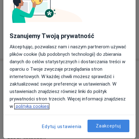
Pacjenci których przyjmuję
Dorośli
Dzieci
Szanujemy Twoją prywatność
Pokaż więcej
Akceptując, pozwalasz nam i naszym partnerom używać
o doświadczeniu
plików cookie (lub podobnych technologii) do zbierania
danych do celów statystycznych i dostarczania treści w
Usługi i ceny
oparciu o Twoje zwyczaje przeglądania stron
internetowych. W każdej chwili możesz sprawdzić i
Konsultacja dietetyczna (pierwsza wizyta)
zaktualizować swoje preferencje w ustawieniach. W
200 zł
Szczegóły
ustawieniach znajdziesz również linki do polityk
prywatności stron trzecich. Więcej informacji znajdziesz
Konsultacja dietetyczna dzieci (kolejna wizyta)
w
polityka cookies
150 zł
Szczegóły
Zaakceptuj
Edytuj ustawienia
Konsultacja dietetyczna dzieci (pierwsza wizyta)
200 zł
Szczegóły