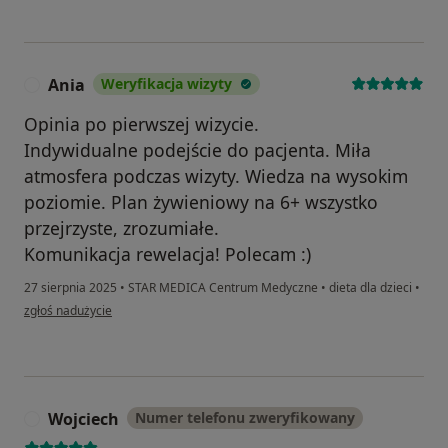
Ania
Weryfikacja wizyty
A
Opinia po pierwszej wizycie.
Indywidualne podejście do pacjenta. Miła
atmosfera podczas wizyty. Wiedza na wysokim
poziomie. Plan żywieniowy na 6+ wszystko
przejrzyste, zrozumiałe.
Komunikacja rewelacja! Polecam :)
27 sierpnia 2025
•
STAR MEDICA Centrum Medyczne
•
dieta dla dzieci
•
w opinii użytkownika Ania
zgłoś nadużycie
Wojciech
Numer telefonu zweryfikowany
W