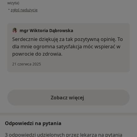
wizyta)
w opinii użytkownika Pacjent
•
zgłoś nadużycie
mgr Wiktoria Dąbrowska
Serdecznie dziękuję za tak pozytywną opinię. To
dla mnie ogromna satysfakcja móc wspierać w
powrocie do zdrowia.
21 czerwca 2025
Zobacz więcej
opinie powyżej
Odpowiedzi na pytania
3 odpowiedzi udzielonych przez lekarza na pytania