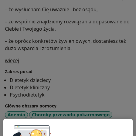
– że wysłucham Cię uważnie i bez osądu,
– że wspólnie znajdziemy rozwiązania dopasowane do
Ciebie i Twojego życia,
– że oprócz konkretów żywieniowych, dostaniesz też
dużo wsparcia i zrozumienia.
O mnie
więcej
Zakres porad
Dietetyk dziecięcy
Dietetyk kliniczny
Psychodietetyk
Główne obszary pomocy
Anemia
Choroby przewodu pokarmowego
Choroba Hashimoto
Niedoczynność tarczycy
a11y_sr_more_diseases
Otyłość
+9