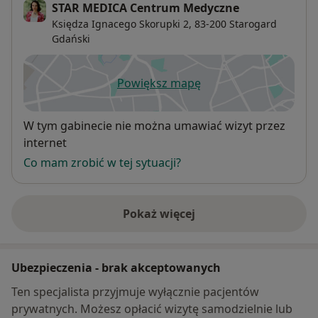
STAR MEDICA Centrum Medyczne
Księdza Ignacego Skorupki 2,
83-200
Starogard
Gdański
Powiększ mapę
otwiera się w nowej karcie
Dostępność
W tym gabinecie nie można umawiać wizyt przez
internet
Co mam zrobić w tej sytuacji?
Pokaż więcej
o adresie
Ubezpieczenia - brak akceptowanych
Ten specjalista przyjmuje wyłącznie pacjentów
prywatnych. Możesz opłacić wizytę samodzielnie lub