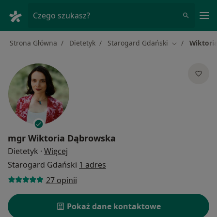
Me
Czego szukasz?
Strona Główna
Dietetyk
Starogard Gdański
Wiktori
Zmień miasto
mgr
Wiktoria Dąbrowska
O specjalizacjach
Dietetyk
·
Więcej
Starogard Gdański
1 adres
27 opinii
Pokaż dane kontaktowe