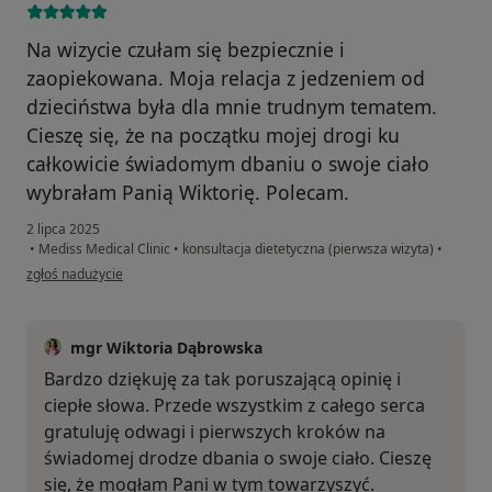
Na wizycie czułam się bezpiecznie i
zaopiekowana. Moja relacja z jedzeniem od
dzieciństwa była dla mnie trudnym tematem.
Cieszę się, że na początku mojej drogi ku
całkowicie świadomym dbaniu o swoje ciało
wybrałam Panią Wiktorię. Polecam.
2 lipca 2025
•
Mediss Medical Clinic
•
konsultacja dietetyczna (pierwsza wizyta)
•
w opinii użytkownika Urszula
zgłoś nadużycie
mgr Wiktoria Dąbrowska
Bardzo dziękuję za tak poruszającą opinię i
ciepłe słowa. Przede wszystkim z całego serca
gratuluję odwagi i pierwszych kroków na
świadomej drodze dbania o swoje ciało. Cieszę
się, że mogłam Pani w tym towarzyszyć.