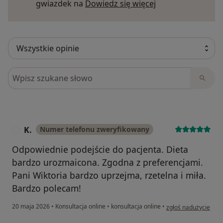
Dowiedz się więce
gwiazdek na
Dowiedz się więcej
Szukaj w opiniach
K.
Numer telefonu zweryfikowany
K
Odpowiednie podejście do pacjenta. Dieta
bardzo urozmaicona. Zgodna z preferencjami.
Pani Wiktoria bardzo uprzejma, rzetelna i miła.
Bardzo polecam!
w opinii użytkownika
20 maja 2026
•
Konsultacja online
•
konsultacja online
•
zgłoś nadużycie