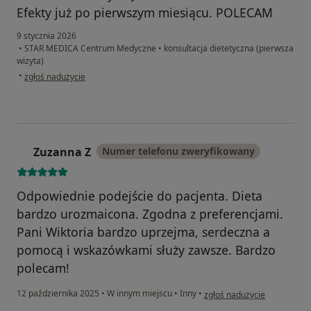
Efekty już po pierwszym miesiącu. POLECAM
9 stycznia 2026
•
STAR MEDICA Centrum Medyczne
•
konsultacja dietetyczna (pierwsza
wizyta)
w opinii użytkownika Monika
•
zgłoś nadużycie
Zuzanna Z
Numer telefonu zweryfikowany
Z
Odpowiednie podejście do pacjenta. Dieta
bardzo urozmaicona. Zgodna z preferencjami.
Pani Wiktoria bardzo uprzejma, serdeczna a
pomocą i wskazówkami służy zawsze. Bardzo
polecam!
w opinii użytkownika Zuzan
12 października 2025
•
W innym miejscu
•
Inny
•
zgłoś nadużycie