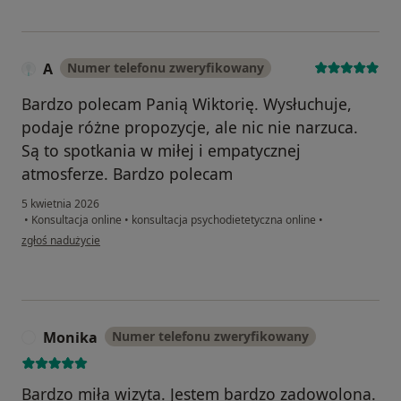
A
Numer telefonu zweryfikowany
Bardzo polecam Panią Wiktorię. Wysłuchuje,
podaje różne propozycje, ale nic nie narzuca.
Są to spotkania w miłej i empatycznej
atmosferze. Bardzo polecam
5 kwietnia 2026
•
Konsultacja online
•
konsultacja psychodietetyczna online
•
w opinii użytkownika A
zgłoś nadużycie
Monika
Numer telefonu zweryfikowany
M
Bardzo miła wizyta. Jestem bardzo zadowolona.