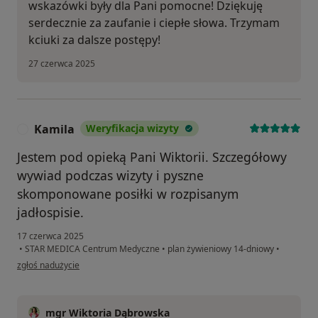
wskazówki były dla Pani pomocne! Dziękuję
serdecznie za zaufanie i ciepłe słowa. Trzymam
kciuki za dalsze postępy!
27 czerwca 2025
Kamila
Weryfikacja wizyty
K
Jestem pod opieką Pani Wiktorii. Szczegółowy
wywiad podczas wizyty i pyszne
skomponowane posiłki w rozpisanym
jadłospisie.
17 czerwca 2025
•
STAR MEDICA Centrum Medyczne
•
plan żywieniowy 14-dniowy
•
w opinii użytkownika Kamila
zgłoś nadużycie
mgr Wiktoria Dąbrowska