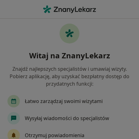
Me
Dietetyk • Kwidzyn, pomorskie
Filtry
Mapa
Polecani dietetycy w Kwidzynie
Witaj na ZnanyLekarz
Jak działają wyniki wyszukiwania
Znajdź najlepszych specjalistów i umawiaj wizyty.
Pobierz aplikację, aby uzyskać bezpłatny dostęp do
przydatnych funkcji:
Łatwo zarządzaj swoimi wizytami
Wysyłaj wiadomości do specjalistów
Poradnie Dietetyczne Przyjazny Dietetyk
Otrzymuj powiadomienia