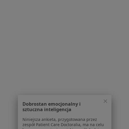
·
Więcej
Dietetyk
160 opinii
Konsultacja online
149 zł
Specjalista nie oferuje umawiania online pod tym adresem.
Poproś o wizytę
Powiązane wyszukiwania
|
Oferty pracy - Dietetyk
W pobliżu Kwidzyna
Dietetycy w Starogardzie Gdańskim
Dietetycy w Grudziądzu
Dobrostan emocjonalny i
Dietetycy w Tczewie
sztuczna inteligencja
Dietetycy w Świeciu
Niniejsza ankieta, przygotowana przez
zespół Patient Care Doctoralia, ma na celu
Dietetycy w Iławie