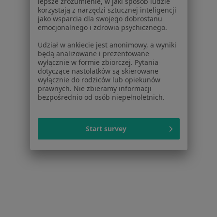
lepsze zrozumienie, w jaki sposób ludzie
korzystają z narzędzi sztucznej inteligencji
Więcej (3)
jako wsparcia dla swojego dobrostanu
Więcej w kategorii: W pobliżu Kwidzyna
emocjonalnego i zdrowia psychicznego.
Najczęstsze schorzenia
Udział w ankiecie jest anonimowy, a wyniki
będą analizowane i prezentowane
Anemia Kwidzyn
wyłącznie w formie zbiorczej. Pytania
dotyczące nastolatków są skierowane
Blizny Kwidzyn
wyłącznie do rodziców lub opiekunów
prawnych. Nie zbieramy informacji
Brodawki Kwidzyn
bezpośrednio od osób niepełnoletnich.
Celiakia Kwidzyn
Choroba Hashimoto Kwidzyn
Start survey
Więcej (14)
Więcej w kategorii: Najczęstsze schorzenia
Strona Główna
Dietetyk
Kwidzyn
Zmień miasto