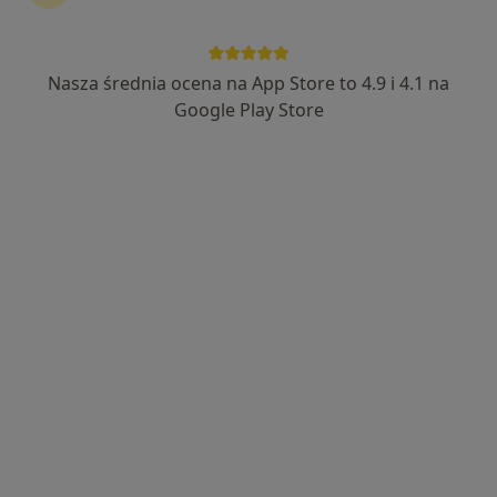
Dietetyka
926 opinii
ul. 11 Listopada 12, Kwidzyn
•
Mapa
Nasza średnia ocena na App Store to 4.9 i 4.1 na
Brak dostępnych specjalistów z wolnymi terminami w tym centrum medycznym.
Google Play Store
Pokaż profil
Medipunkt Centrum Medyczne
·
Więcej
Dietetyka, Ortopedia, Ortopedia dziecięca
164 opinie