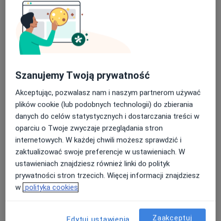
·
Więcej
Dietetyk
3 opinie
Analiza badań laboratoryjnych
59 zł
Specjalista nie oferuje umawiania online pod tym adresem.
Szanujemy Twoją prywatność
Poproś o wizytę
Akceptując, pozwalasz nam i naszym partnerom używać
plików cookie (lub podobnych technologii) do zbierania
danych do celów statystycznych i dostarczania treści w
oparciu o Twoje zwyczaje przeglądania stron
internetowych. W każdej chwili możesz sprawdzić i
zaktualizować swoje preferencje w ustawieniach. W
ustawieniach znajdziesz również linki do polityk
prywatności stron trzecich. Więcej informacji znajdziesz
w
polityka cookies
Bezpieczne płatności
mgr Barbara Porębska
·
Więcej
Dietetyk
Zaakceptuj
Edytuj ustawienia