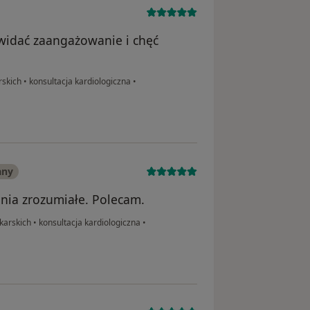
widać zaangażowanie i chęć
rskich
•
konsultacja kardiologiczna
•
any
nia zrozumiałe. Polecam.
karskich
•
konsultacja kardiologiczna
•