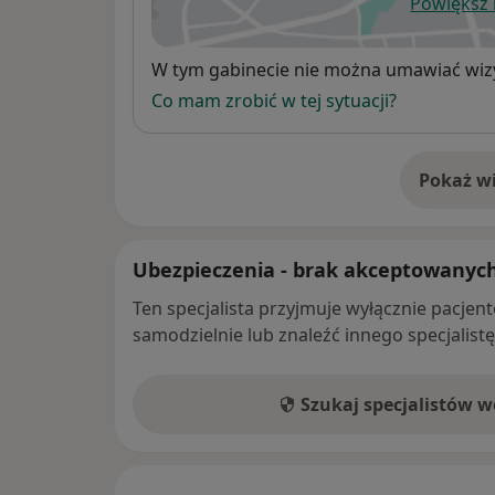
Powiększ
ot
Dostępność
W tym gabinecie nie można umawiać wizy
Co mam zrobić w tej sytuacji?
Pokaż wi
o 
Ubezpieczenia - brak akceptowanyc
Ten specjalista przyjmuje wyłącznie pacje
samodzielnie lub znaleźć innego specjalist
Szukaj specjalistów 