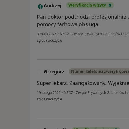
Andrzej
Weryfikacja wizyty
A
Pan doktor podchodzi profesjonalnie 
pomocy fachowa obsługa.
3 maja 2025
•
NZOZ - Zespół Prywatnych Gabinetów Leka
w opinii użytkownika Andrzej
zgłoś nadużycie
Grzegorz
Numer telefonu zweryfikow
G
Super lekarz. Zaangażowany. Wyjaśnie
19 lutego 2025
•
NZOZ - Zespół Prywatnych Gabinetów Le
w opinii użytkownika Grzegorz
zgłoś nadużycie