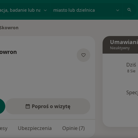
acja, badanie lub nazwisko
miasto lub dzielnica
 Skowron
o
Umawiani
Nieaktywny
kowron
jalizacjach
Dziś
8 Sie
Spec
Poproś o wizytę
esy
Ubezpieczenia
Opinie (7)