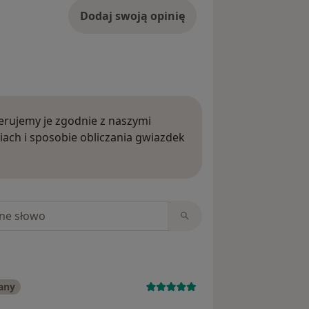
Dodaj swoją opinię
rujemy je zgodnie z naszymi
iach i sposobie obliczania gwiazdek
ięcej o opiniach
niach
any