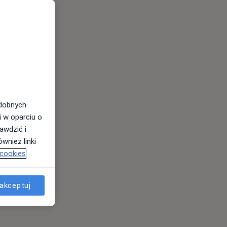
odobnych
i w oparciu o
awdzić i
wnież linki
 cookies
akceptuj