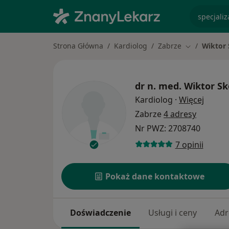
specjaliz
Strona Główna
Kardiolog
Zabrze
Wiktor
Zmień miast
dr n. med.
Wiktor S
O spec
Kardiolog
·
Więcej
Zabrze
4 adresy
Nr PWZ: 2708740
7 opinii
Pokaż dane kontaktowe
Doświadczenie
Usługi i ceny
Adr