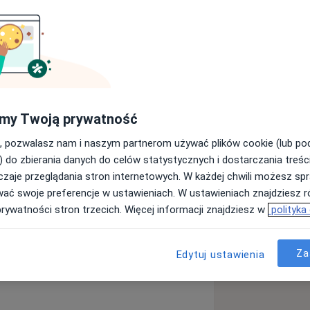
edycyna jest moją pasją i pomysłem na
rzystywać swoją wiedzę i zdobyte
my Twoją prywatność
 kształcę się i rozwijam, właśnie
oc.
, pozwalasz nam i naszym partnerom używać plików cookie (lub p
 Pracuję również w III Klinice i
) do zbierania danych do celów statystycznych i dostarczania treśc
 Centrum Chorób Serca w Zabrzu.
zaje przeglądania stron internetowych. W każdej chwili możesz spr
okazję pracować kierowała mną
wać swoje preferencje w ustawieniach. W ustawieniach znajdziesz ró
sze!
prywatności stron trzecich. Więcej informacji znajdziesz w
polityka
wej
Arytmia
Choroby serca
e_diseases
Za
Edytuj ustawienia