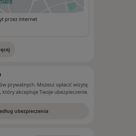
 mapę
wiera się w nowej karcie
t przez internet
ęcej
adresie
h
ntów prywatnych. Możesz opłacić wizytę
ę, który akceptuje Twoje ubezpieczenie.
według ubezpieczenia