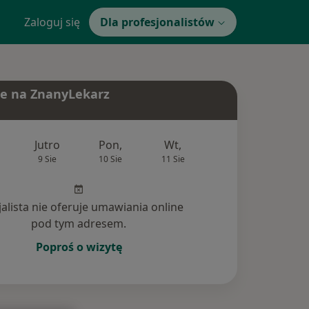
Zaloguj się
Dla profesjonalistów
e na ZnanyLekarz
Jutro
Pon,
Wt,
Śr,
Czw
9 Sie
10 Sie
11 Sie
12 Sie
13 Si
jalista nie oferuje umawiania online
pod tym adresem.
Poproś o wizytę