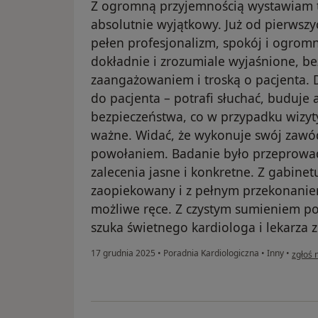
Z ogromną przyjemnością wystawiam tę
absolutnie wyjątkowy. Już od pierwszy
pełen profesjonalizm, spokój i ogrom
dokładnie i zrozumiale wyjaśnione, b
zaangażowaniem i troską o pacjenta. 
do pacjenta – potrafi słuchać, buduje 
bezpieczeństwa, co w przypadku wizyty
ważne. Widać, że wykonuje swój zawó
powołaniem. Badanie było przeprowad
zalecenia jasne i konkretne. Z gabine
zaopiekowany i z pełnym przekonaniem
możliwe ręce. Z czystym sumieniem po
szuka świetnego kardiologa i lekarza 
w opin
17 grudnia 2025
•
Poradnia Kardiologiczna
•
Inny
•
zgłoś 