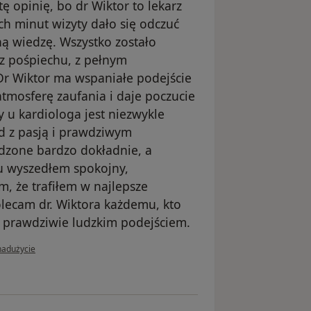
 opinię, bo dr Wiktor to lekarz
ch minut wizyty dało się odczuć
ną wiedzę. Wszystko zostało
ez pośpiechu, z pełnym
Dr Wiktor ma wspaniałe podejście
atmosferę zaufania i daje poczucie
 u kardiologa jest niezwykle
d z pasją i prawdziwym
zone bardzo dokładnie, a
tu wyszedłem spokojny,
, że trafiłem w najlepsze
lecam dr. Wiktora każdemu, kto
z prawdziwie ludzkim podejściem.
ii użytkownika Krzysztof
nadużycie