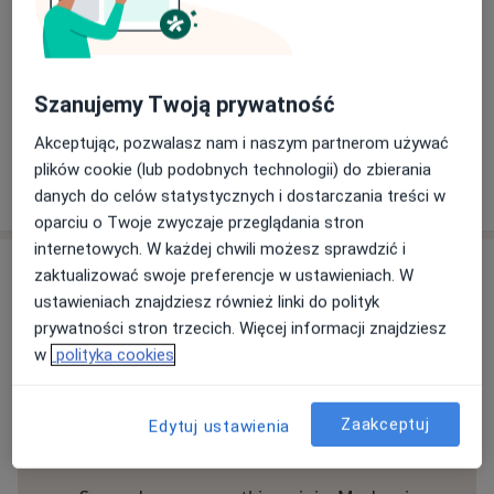
Ten specjalista przyjmuje wyłącznie pacjentów
prywatnych. Możesz opłacić wizytę samodzielnie lub
znaleźć innego specjalistę, który akceptuje Twoje
Szanujemy Twoją prywatność
ubezpieczenie.
Akceptując, pozwalasz nam i naszym partnerom używać
plików cookie (lub podobnych technologii) do zbierania
Szukaj specjalistów według ubezpieczenia
danych do celów statystycznych i dostarczania treści w
oparciu o Twoje zwyczaje przeglądania stron
internetowych. W każdej chwili możesz sprawdzić i
Opinie
zaktualizować swoje preferencje w ustawieniach. W
ustawieniach znajdziesz również linki do polityk
Dodaj swoją opinię
prywatności stron trzecich. Więcej informacji znajdziesz
w
polityka cookies
42 opinie
Zaakceptuj
Edytuj ustawienia