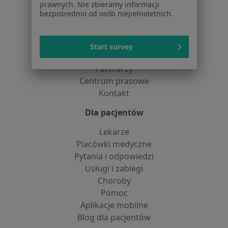
prawnych. Nie zbieramy informacji
Polityka cookies
bezpośrednio od osób niepełnoletnich.
Jak działają wyniki wyszukiwania
Dostępność
O nas
Start survey
Praca
Rekrutujemy!
Partnerzy
Centrum prasowe
Kontakt
Dla pacjentów
Lekarze
Placówki medyczne
Pytania i odpowiedzi
Usługi i zabiegi
Choroby
Pomoc
Aplikacje mobilne
Blog dla pacjentów