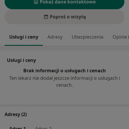
Pokaż dane kontaktowe
Poproś o wizytę
Usługi i ceny
Adresy
Ubezpieczenia
Opinie 
Usługi i ceny
Brak informacji o usługach i cenach
Ten lekarz nie dodał jeszcze informacji o usługach i
cenach.
Adresy (2)
Adres 1
Adres 2