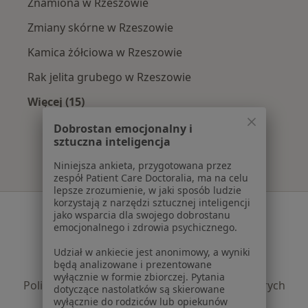
Znamiona w Rzeszowie
Zmiany skórne w Rzeszowie
Kamica żółciowa w Rzeszowie
Rak jelita grubego w Rzeszowie
Więcej (15)
Więcej w kategorii: Najczęście leczone chorob
Dobrostan emocjonalny i
sztuczna inteligencja
Niniejsza ankieta, przygotowana przez
zespół Patient Care Doctoralia, ma na celu
lepsze zrozumienie, w jaki sposób ludzie
korzystają z narzędzi sztucznej inteligencji
Serwis
jako wsparcia dla swojego dobrostanu
emocjonalnego i zdrowia psychicznego.
Regulamin
Polityka prywatności pacjentów
Udział w ankiecie jest anonimowy, a wyniki
będą analizowane i prezentowane
Polityka prywatności profesjonalistów
wyłącznie w formie zbiorczej. Pytania
Polityka prywatności dla profesjonalistów, których
dotyczące nastolatków są skierowane
dane pozyskaliśmy samodzielnie
wyłącznie do rodziców lub opiekunów