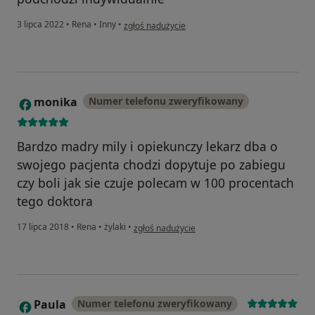
w opinii użytkownika Patryk
3 lipca 2022
•
Rena
•
Inny
•
zgłoś nadużycie
monika
Numer telefonu zweryfikowany
M
Bardzo madry mily i opiekunczy lekarz dba o
swojego pacjenta chodzi dopytuje po zabiegu
czy boli jak sie czuje polecam w 100 procentach
tego doktora
w opinii użytkownika monika
17 lipca 2018
•
Rena
•
żylaki
•
zgłoś nadużycie
Paula
Numer telefonu zweryfikowany
P