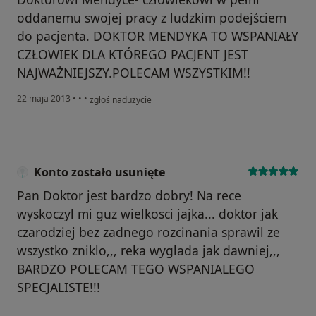
oddanemu swojej pracy z ludzkim podejściem
do pacjenta. DOKTOR MENDYKA TO WSPANIAŁY
CZŁOWIEK DLA KTÓREGO PACJENT JEST
NAJWAŻNIEJSZY.POLECAM WSZYSTKIM!!
w opinii użytkownika Konto zostało usunięte
22 maja 2013
•
•
•
zgłoś nadużycie
Konto zostało usunięte
Pan Doktor jest bardzo dobry! Na rece
wyskoczyl mi guz wielkosci jajka... doktor jak
czarodziej bez zadnego rozcinania sprawil ze
wszystko zniklo,,, reka wyglada jak dawniej,,,
BARDZO POLECAM TEGO WSPANIALEGO
SPECJALISTE!!!