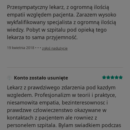
Przesympatyczny lekarz, z ogromną ilością
empatii względem pacjenta. Zarazem wysoko
wykfalifikowany specjalista z ogromną ilością
wiedzy. Pobyt w szpitalu pod opieką tego
lekarza to sama przyjemność.
w opinii użytkownika Paula
19 kwietnia 2018
•
•
•
zgłoś nadużycie
Konto zostało usunięte
Lekarz z prawdziwego zdarzenia pod kazdym
wzgledem. Profesjonalizm w teorii i praktyce,
niesamowita empatia, bezinteresownosc i
prawdzwe czlowieczenstwo okazywane w
kontaktach z pacjentem ale rowniez z
personelem szpitala. Bylam swiadkiem podczas