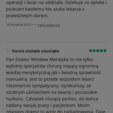
operacji i lezac na oddziale. Dziekuje za opieke i
polecam kazdemu kto szuka lekarza z
prawdziwym darem.
w opinii użytkownika Konto zostało usunięte
18 listopada 2015
•
•
•
zgłoś nadużycie
Konto zostało usunięte
Pan Doktor Wiesław Mendyka to nie tylko
wybitny specjalista chirurg mający ogromną
wiedzę merytoryczną jak i świetną sprawność
manualną. Jest to przede wszystkim lekarz
niezmiernie sympatyczny, opiekuńczy, ze
szczerym uśmiechem na twarzy i poczuciem
humoru. Człowiek niosący pomoc, do końca
oddany swojej pracy i pacjentom. Moim
zdaniem doktor to wzór do naśladowania. Daje