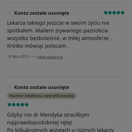
Konto zostało usunięte
Lekarza takiego jeszcze w swoim życiu nie
spotkałem. Maiłem zrywanego paznokcia
wszystko bezboleśnie, w miłej atmosferze .
Krótko mówiąc polecam .
w opinii użytkownika Konto zostało usunięte
19 lipca 2013
•
•
•
zgłoś nadużycie
Konto zostało usunięte
Numer telefonu zweryfikowany
Gdyby nie dr Mendyka straciłbym
najprawdopodobniej rękę!
Po kilkukrotnych wizytach u różnych lekarzy