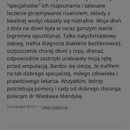
"specjalistów" ich rozpoznania i zalecane
leczenie (przemywanie rivanolem, okłady z
kwaśnej wody) okazały się nietrafne. Moja dłoń
z dnia na dzień była w coraz gorszym stanie
(ogromna opuchlizna). Tylko natychmiastowy
zabieg, trafna diagnoza (bakterie beztlenowce),
oczyszczenie chorej dłoni z ropy, drenaż,
odpowiednie zastrzyki uratowały moją rękę
przed amputacją. Bardzo się cieszę, że trafiłem
na tak dobrego specjalistę, miłego człowieka i
prawdziwego lekarza. Wszystkim, którzy
potrzebują pomocy i rady od dobrego chirurga
polecam dr Wiesława Mendykę.
w opinii użytkownika Konto zostało usunięte
12 czerwca 2013
•
•
•
zgłoś nadużycie