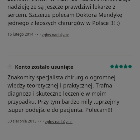
nadzieję że są jeszcze prawdziwi lekarze z
sercem. Szczerze polecam Doktora Mendykę
jednego z lepszych chirurgów w Polsce !!! :)
w opinii użytkownika Konto zostało usunięte
16 lutego 2014
•
•
•
zgłoś nadużycie
Konto zostało usunięte
Znakomity specjalista chirurg o ogromnej
wiedzy teoretycznej i praktycznej. Trafna
diagnoza i skuteczne leczenie w moim
przypadku. Przy tym bardzo miły ,uprzejmy
,super podejście do pacjenta. Polecam!!!
w opinii użytkownika Konto zostało usunięte
30 sierpnia 2013
•
•
•
zgłoś nadużycie