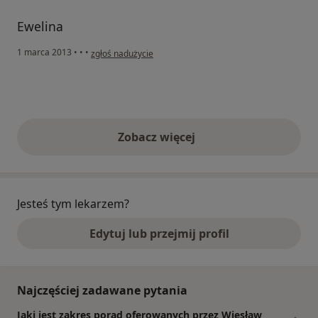
Ewelina
w opinii użytkownika Konto zostało usunięte
1 marca 2013
•
•
•
zgłoś nadużycie
Zobacz więcej
opinie powyżej
Jesteś tym lekarzem?
Edytuj lub przejmij profil
Najczęściej zadawane pytania
Jaki jest zakres porad oferowanych przez Wiesław