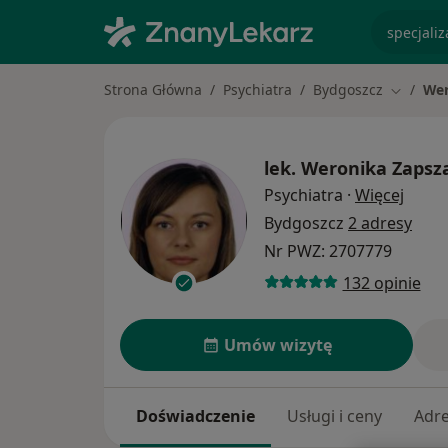
specjaliz
Strona Główna
Psychiatra
Bydgoszcz
Wer
Zmień m
lek.
Weronika Zapsz
O spe
Psychiatra
·
Więcej
Bydgoszcz
2 adresy
Nr PWZ: 2707779
132 opinie
Umów wizytę
Doświadczenie
Usługi i ceny
Adr