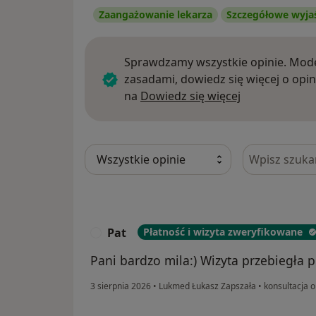
Zaangażowanie lekarza
Szczegółowe wyja
Sprawdzamy wszystkie opinie. Mode
zasadami, dowiedz się więcej o opin
Dowiedz się w
na
Dowiedz się więcej
Szukaj w opi
Pat
Płatność i wizyta zweryfikowane
P
Pani bardzo mila:) Wizyta przebiegła p
3 sierpnia 2026
•
Lukmed Łukasz Zapszała
•
konsultacja o