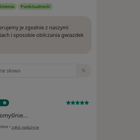
śnienia
Punktualność
rujemy je zgodnie z naszymi
iach i sposobie obliczania gwiazdek
ięcej o opiniach
niach
omyślnie...
w opinii użytkownika Pat
nline
•
zgłoś nadużycie