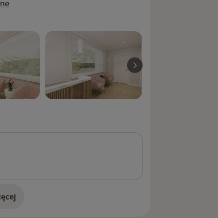
ine
m dla Dzieci i Młodzieży,
zkiej Przychodni Zdrowia
zczy.
alizuję poprzez udział w szkoleniach
edzinie psychiatrii.
ego oraz optymalizacji postępowania
cześniejszego skompletowania i
zasowej dokumentacji medycznej do
 leczenia szpitalnego, opisów wyników
wane), a także przygotowania listy
niepsychiatrycznych oraz informacji
nej w przeszłości. Dokumentacje można
ęcej
doświadczeniu
ość na portalu.