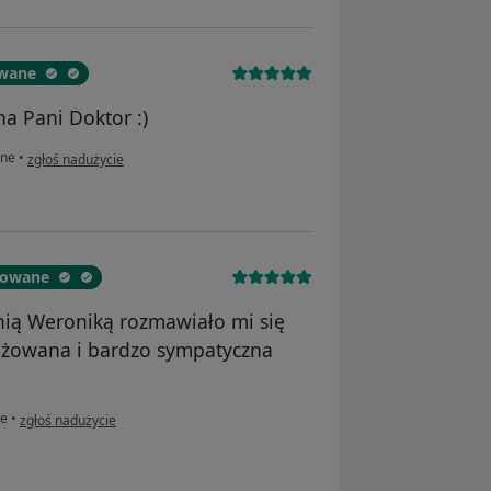
owane
a Pani Doktor :)
w opinii użytkownika Dominika
ine
•
zgłoś nadużycie
ikowane
anią Weroniką rozmawiało mi się
ażowana i bardzo sympatyczna
w opinii użytkownika Aleksandra
ne
•
zgłoś nadużycie