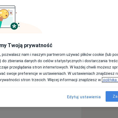
in.
jale uzależniającym ( BDZ-
my Twoją prywatność
edicum w Bydgoszczy Uniwersytetu
, pozwalasz nam i naszym partnerom używać plików cookie (lub p
. Po zakończonych studiach odbyłam
) do zbierania danych do celów statystycznych i dostarczania treśc
w Toruniu a następnie rozpoczęłam
zaje przeglądania stron internetowych. W każdej chwili możesz spr
ce Psychiatrii w Szpitalu
wać swoje preferencje w ustawieniach. W ustawieniach znajdziesz ró
dgoszczy. Egzamin specjalizacyjny
prywatności stron trzecich. Więcej informacji znajdziesz w
polityka
urzenia psychosomatyczne
a11y_sr_more_diseases
ionego
Bezsenność
+15
 dzięki pracy z pacjentami w
Za
Edytuj ustawienia
 w Bydgoszczy – staż specjalizacyjny w