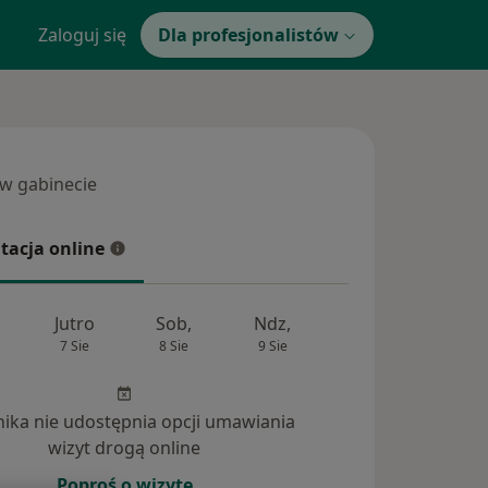
Zaloguj się
Dla profesjonalistów
 w gabinecie
 gabinecie
tacja online
cja online
Jutro
Sob,
Ndz,
Pon,
Wt,
7 Sie
8 Sie
9 Sie
10 Sie
11 Si
inika nie udostępnia opcji umawiania
wizyt drogą online
Poproś o wizytę