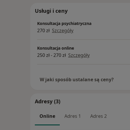
Zajmuję się diagnozowaniem i leczeniem os
Usługi i ceny
chorobami psychicznymi. W pracy zawodow
sumiennie przeprowadzony wywiad lekarski
Konsultacja psychiatryczna
dogłębnego poznania niepokojących go obj
270 zł
Szczegóły
tylko taka postawa może owocować trafną 
proponowanej formy terapii, w tym farmako
Konsultacja online
250 zł - 270 zł
Szczegóły
W jaki sposób ustalane są ceny?
Adresy (3)
Online
Adres 1
Adres 2