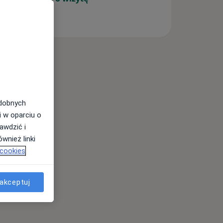
odobnych
i w oparciu o
awdzić i
wnież linki
 cookies
akceptuj