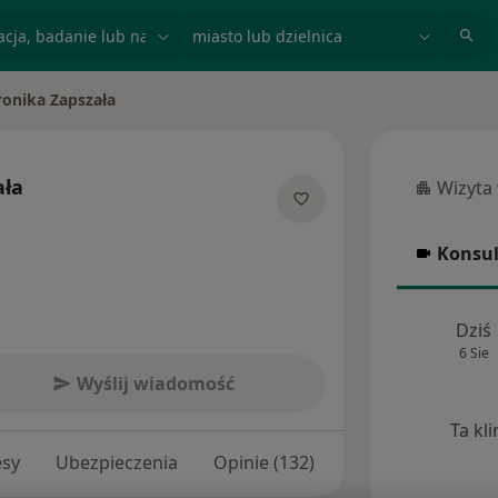
acja, badanie lub nazwisko
miasto lub dzielnica
onika Zapszała
iasto
ała
Wizyta
Wizyta w
cjalizacjach
Konsul
Konsulta
Dziś
6 Sie
Wyślij wiadomość
Ta kl
esy
Ubezpieczenia
Opinie (132)