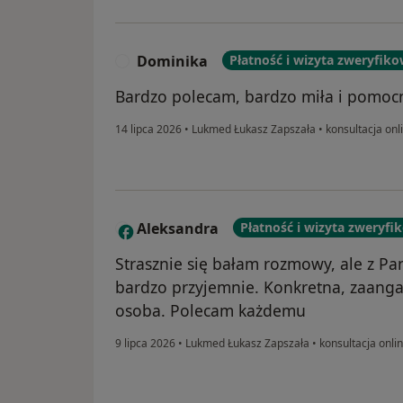
Dominika
Płatność i wizyta zweryfik
D
Bardzo polecam, bardzo miła i pomocn
14 lipca 2026
•
Lukmed Łukasz Zapszała
•
konsultacja onl
Aleksandra
Płatność i wizyta zweryf
A
Strasznie się bałam rozmowy, ale z P
bardzo przyjemnie. Konkretna, zaang
osoba. Polecam każdemu
9 lipca 2026
•
Lukmed Łukasz Zapszała
•
konsultacja onli