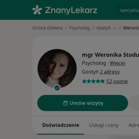
specjaliz
Strona Główna
Psycholog
Gostyń
Weroni
Zmień miast
mgr
Weronika Stodu
O spec
Psycholog
·
Więcej
Gostyń
2 adresy
52 opinie
Umów wizytę
Doświadczenie
Usługi i ceny
Adr