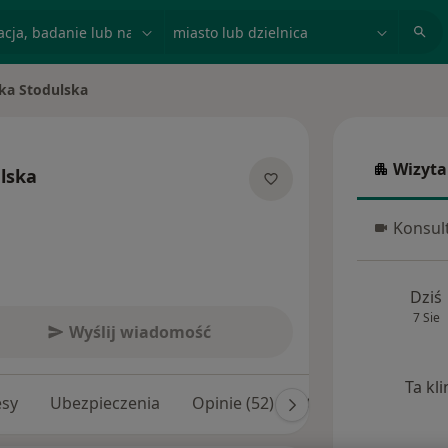
acja, badanie lub nazwisko
miasto lub dzielnica
ka Stodulska
o
Wizyta
lska
Wizyta w
jalizacjach
Konsult
Konsulta
Dziś
7 Sie
Wyślij wiadomość
Ta kl
esy
Ubezpieczenia
Opinie (52)
Odpowiedzi na pyta