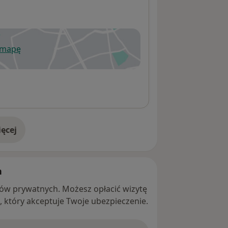
 mapę
wiera się w nowej karcie
ęcej
adresie
h
ntów prywatnych. Możesz opłacić wizytę
ę, który akceptuje Twoje ubezpieczenie.