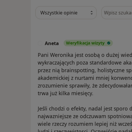
Szukaj w opi
Aneta
Weryfikacja wizyty
A
Pani Weronika jest osobą o dużej wied
wykraczających poza standardowe aka
przez nią brainspotting, holistyczne s
akademickiej z nurtami mniej konwenc
zrozumienie sprawiły, że zdecydowała
trwa już kilka miesięcy.
Jeśli chodzi o efekty, nadal jest sporo
najwazniejsze ze odczuwam spotniowa 
wiele rzeczy rozumiem lepiej niż wcześ
ludzi i rzeczywistosci. Oczywiście nadal