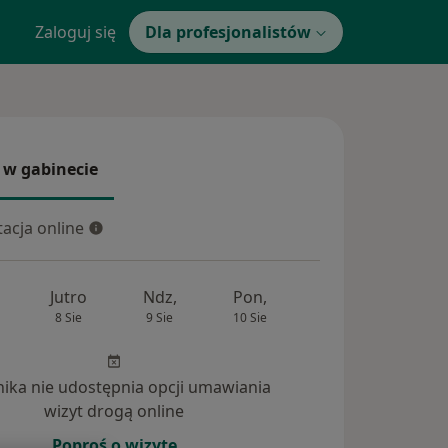
Zaloguj się
Dla profesjonalistów
 w gabinecie
 gabinecie
acja online
cja online
Jutro
Ndz,
Pon,
Wt,
Śr,
8 Sie
9 Sie
10 Sie
11 Sie
12 Si
inika nie udostępnia opcji umawiania
nia (7)
wizyt drogą online
Poproś o wizytę