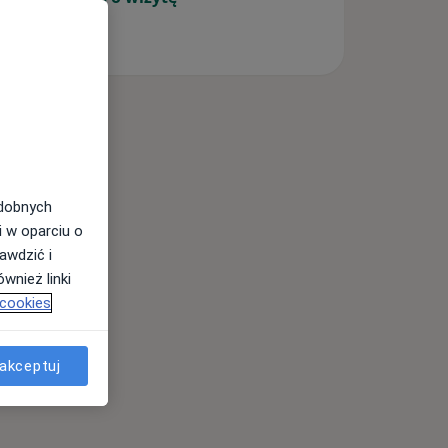
odobnych
i w oparciu o
awdzić i
wnież linki
 cookies
akceptuj