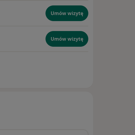
Umów wizytę
Umów wizytę
 firmę, należy zgłosić przed wizytą
e opłata abonamentowa "z góry" za
ofilu)
ześniej - w przeciwnym razie zostanie