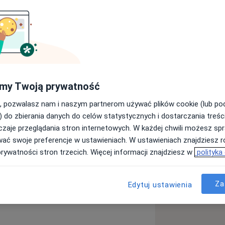
my Twoją prywatność
, pozwalasz nam i naszym partnerom używać plików cookie (lub p
) do zbierania danych do celów statystycznych i dostarczania treśc
zaje przeglądania stron internetowych. W każdej chwili możesz spr
wać swoje preferencje w ustawieniach. W ustawieniach znajdziesz ró
prywatności stron trzecich. Więcej informacji znajdziesz w
polityka
Za
Edytuj ustawienia
iczna), Dyplomowany
ng, Dyplomowany Coach i Mentor,
Akademicki w Instytucie Psychologii w