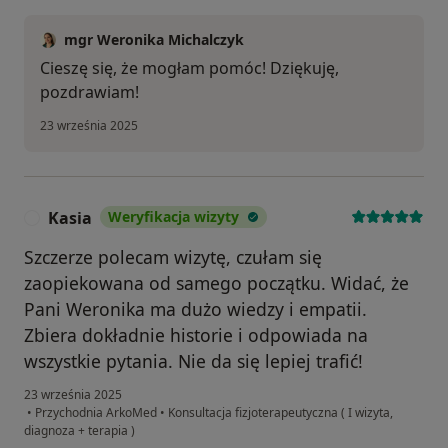
mgr Weronika Michalczyk
Cieszę się, że mogłam pomóc! Dziękuję,
pozdrawiam!
23 września 2025
Kasia
Weryfikacja wizyty
K
Szczerze polecam wizytę, czułam się
zaopiekowana od samego początku. Widać, że
Pani Weronika ma dużo wiedzy i empatii.
Zbiera dokładnie historie i odpowiada na
wszystkie pytania. Nie da się lepiej trafić!
23 września 2025
•
Przychodnia ArkoMed
•
Konsultacja fizjoterapeutyczna ( I wizyta,
diagnoza + terapia )
w opinii użytkownika Kasia