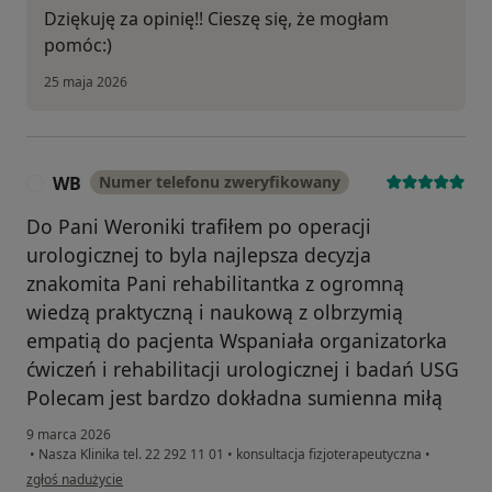
Dziękuję za opinię!! Cieszę się, że mogłam
pomóc:)
25 maja 2026
WB
Numer telefonu zweryfikowany
W
Do Pani Weroniki trafiłem po operacji
urologicznej to byla najlepsza decyzja
znakomita Pani rehabilitantka z ogromną
wiedzą praktyczną i naukową z olbrzymią
empatią do pacjenta Wspaniała organizatorka
ćwiczeń i rehabilitacji urologicznej i badań USG
Polecam jest bardzo dokładna sumienna miłą
9 marca 2026
•
Nasza Klinika tel. 22 292 11 01
•
konsultacja fizjoterapeutyczna
•
w opinii użytkownika WB
zgłoś nadużycie