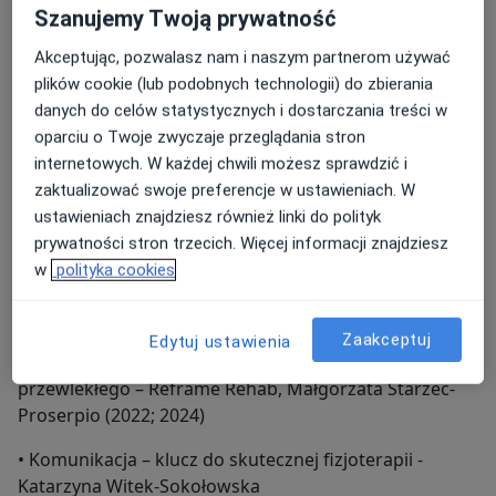
anorektalnych – Agnieszka Bachorz
Szanujemy Twoją prywatność
Akceptując, pozwalasz nam i naszym partnerom używać
• Ból dna miednicy: praktyczne szkolenie gabinetowe –
plików cookie (lub podobnych technologii) do zbierania
Aleksandra Chomińska
danych do celów statystycznych i dostarczania treści w
• USG w uroginekologii – Agnieszka Bachorz
oparciu o Twoje zwyczaje przeglądania stron
internetowych. W każdej chwili możesz sprawdzić i
• Bolesne miesiączki – Zofia Sotomska, Jakub Durczak,
zaktualizować swoje preferencje w ustawieniach. W
Katarzyna Witek-Sokołowska
ustawieniach znajdziesz również linki do polityk
prywatności stron trzecich. Więcej informacji znajdziesz
• Masaż Tkanek Głębokich – International School of
w
polityka cookies
Deep Tissue Massage Practitioners
• Integracyjna Terapia Blizn – Katarzyna Młotek
Zaakceptuj
Edytuj ustawienia
• Budowanie solidnych fundamentów w terapii bólu
przewlekłego – Reframe Rehab, Małgorzata Starzec-
Proserpio (2022; 2024)
• Komunikacja – klucz do skutecznej fizjoterapii -
Katarzyna Witek-Sokołowska