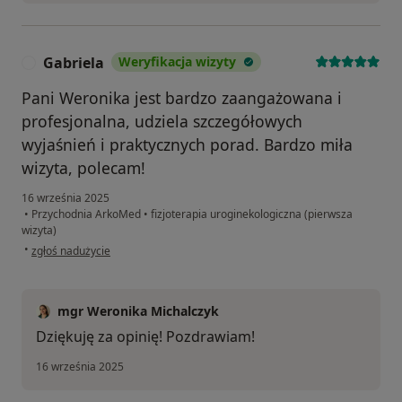
Gabriela
Weryfikacja wizyty
G
Pani Weronika jest bardzo zaangażowana i
profesjonalna, udziela szczegółowych
wyjaśnień i praktycznych porad. Bardzo miła
wizyta, polecam!
16 września 2025
•
Przychodnia ArkoMed
•
fizjoterapia uroginekologiczna (pierwsza
wizyta)
w opinii użytkownika Gabriela
•
zgłoś nadużycie
mgr Weronika Michalczyk
Dziękuję za opinię! Pozdrawiam!
16 września 2025