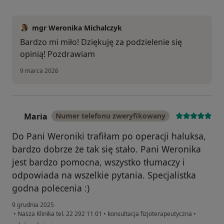
mgr Weronika Michalczyk
Bardzo mi miło! Dziękuję za podzielenie się
opinią! Pozdrawiam
9 marca 2026
Maria
Numer telefonu zweryfikowany
M
Do Pani Weroniki trafiłam po operacji haluksa,
bardzo dobrze że tak się stało. Pani Weronika
jest bardzo pomocna, wszystko tłumaczy i
odpowiada na wszelkie pytania. Specjalistka
godna polecenia :)
9 grudnia 2025
•
Nasza Klinika tel. 22 292 11 01
•
konsultacja fizjoterapeutyczna
•
w opinii użytkownika Maria