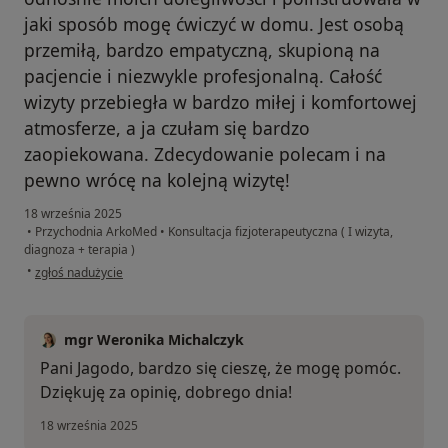
jaki sposób mogę ćwiczyć w domu. Jest osobą
przemiłą, bardzo empatyczną, skupioną na
pacjencie i niezwykle profesjonalną. Całość
wizyty przebiegła w bardzo miłej i komfortowej
atmosferze, a ja czułam się bardzo
zaopiekowana. Zdecydowanie polecam i na
pewno wrócę na kolejną wizytę!
18 września 2025
•
Przychodnia ArkoMed
•
Konsultacja fizjoterapeutyczna ( I wizyta,
diagnoza + terapia )
w opinii użytkownika Jagoda
•
zgłoś nadużycie
mgr Weronika Michalczyk
Pani Jagodo, bardzo się cieszę, że mogę pomóc.
Dziękuję za opinię, dobrego dnia!
18 września 2025