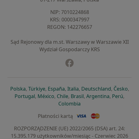
NIP: ⁠7010224868
KRS: ⁠0000347997
REGON: ⁠142276657
Sąd Rejonowy dla m.st. Warszawy w Warszawie XII
Wydział Gospodarczy KRS
Facebook
otwiera się w nowej karcie
otwiera się w nowej karcie
otwiera się w nowej karcie
otwiera się w nowej karcie
otwiera się w nowej karci
otwiera się
otwi
Polska
,
Türkiye
,
España
,
Italia
,
Deutschland
,
Česko
,
otwiera się w nowej karcie
otwiera się w nowej karcie
otwiera się w nowej karcie
otwiera się w nowej kar
otwiera się 
otwier
Portugal
,
México
,
Chile
,
Brasil
,
Argentina
,
Perú
,
otwiera się w nowej karc
Colombia
Płatności kartą
ROZPORZĄDZENIE (UE) 2022/2065 (DSA) art. 24:
15.395.179 użytkowników/miesiąc - Czerwiec 2026