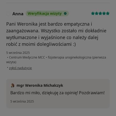
Anna
Weryfikacja wizyty
A
Pani Weronika jest bardzo empatyczna i
zaangażowana. Wszystko zostało mi dokładnie
wytłumaczone i wyjaśnione co należy dalej
robić z moimi dolegliwościami :)
5 września 2025
•
Centrum Medyczne MCC
•
fizjoterapia uroginekologiczna (pierwsza
wizyta)
w opinii użytkownika Anna
•
zgłoś nadużycie
mgr Weronika Michalczyk
Bardzo mi miło, dziękuję za opinię! Pozdrawiam!
5 września 2025