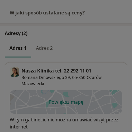
W jaki sposób ustalane są ceny?
Adresy (2)
Adres 1
Adres 2
Nasza Klinika tel. 22 292 11 01
Romana Dmowskiego 39,
05-850
Ożarów
Mazowiecki
Powiększ mapę
otwiera się w nowej karcie
Dostępność
W tym gabinecie nie można umawiać wizyt przez
internet