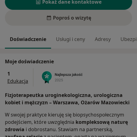
Pokaż dane kontaktowe
Poproś o wizytę
Doświadczenie
Usługi i ceny
Adresy
Ubezpi
Moje doświadczenie
1
Edukacja
Fizjoterapeutka uroginekologiczna, urologiczna
kobiet i mężczyzn – Warszawa, Ożarów Mazowiecki
W swojej praktyce kieruję się biopsychospołecznym
podejściem, które uwzględnia
kompleksową naturę
zdrowia
i dobrostanu. Stawiam na partnerską,
zaufaną relację
z pacjentem, opartą na wzajemnym