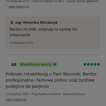
10 listopada 2025
•
Centrum Medyczne MCC
•
masaż tkanek głębokich
w opinii użytkownika Aga
•
zgłoś nadużycie
mgr Weronika Michalczyk
Bardzo mi miło, dziękuję za opinię! Do
zobaczenia!
12 listopada 2025
BB
Weryfikacja wizyty
B
Polecam rehabilitację u Pani Weroniki. Bardzo
profesjonalna i fachowa pomoc oraz życzliwe
podejście do pacjenta
23 września 2025
•
Przychodnia ArkoMed
•
Masaż leczniczy
•
w opinii użytkownika BB
zgłoś nadużycie