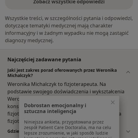
Zobacz wszystkie odpowiedzi
Wszystkie treści, w szczególności pytania i odpowiedzi,
dotyczące tematyki medycznej mają charakter
informacyjny i w żadnym wypadku nie mogą zastąpić
diagnozy medycznej.
Najczęściej zadawane pytania
Jaki jest zakres porad oferowanych przez Weronika
Michalczyk?
Weronika Michalczyk to fizjoterapeuta. Na
podstawie swojego doświadczenia i wykształcenia
Weronika Michalczyk oferuje usługi takie jak:
Dobrostan emocjonalny i
konsultacja fizjoterapeutyczna, konsultacja
sztuczna inteligencja
fizjoterapeutyczna (pierwsza wizyta), konsultacja
fizjoterapeutyczna (kolejna wizyta).
Niniejsza ankieta, przygotowana przez
zespół Patient Care Doctoralia, ma na celu
Gdzie Weronika Michalczyk ma swój gabinet?
lepsze zrozumienie, w jaki sposób ludzie