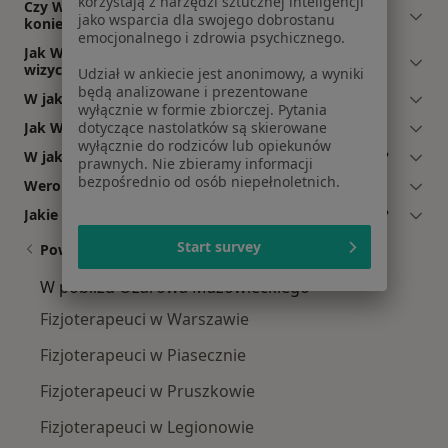
korzystają z narzędzi sztucznej inteligencji
Czy Weronika Michalczyk przyjmuje online, bez
jako wsparcia dla swojego dobrostanu
konieczności pojawiania się w placówce?
emocjonalnego i zdrowia psychicznego.
Jak Weronika Michalczyk akceptuje płatności po
wizycie?
Udział w ankiecie jest anonimowy, a wyniki
będą analizowane i prezentowane
W jakich językach konsultuje Weronika Michalczyk?
wyłącznie w formie zbiorczej. Pytania
Jak Weronika Michalczyk umawia wizyty?
dotyczące nastolatków są skierowane
wyłącznie do rodziców lub opiekunów
W jakich godzinach przyjmuje Weronika Michalczyk?
prawnych. Nie zbieramy informacji
bezpośrednio od osób niepełnoletnich.
Weronika Michalczyk: co mówią pacjenci?
Jakie ubezpieczenia akceptuje Weronika Michalczyk?
Start survey
Powiązane wyszukiwania
W pobliżu Ożarowa Mazowieckiego
Fizjoterapeuci w Warszawie
Fizjoterapeuci w Piasecznie
Fizjoterapeuci w Pruszkowie
Fizjoterapeuci w Legionowie