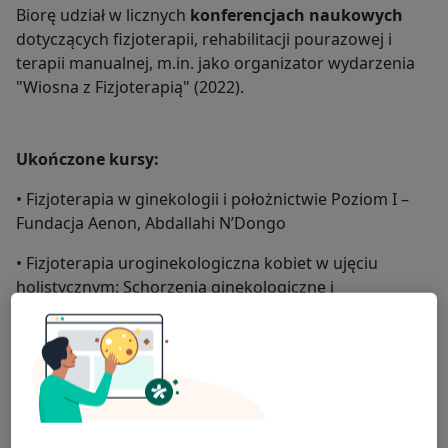
Biorę udział w licznych
konferencjach naukowych
dotyczących fizjoterapii, rehabilitacji pourazowej i
terapii manualnej, m.in. jako organizator wydarzenia
"Wiosna z Fizjoterapią" (2022).
Ukończone kursy:
• Fizjoterapia w ginekologii i położnictwie Poziom I –
Fundacja Aenon, Abdallahi N’Dongo
• Fizjoterapia uroginekologiczna kobiet w ujęciu
holistycznym: Schorzenia ginekologiczne i
pessaroterapia – dr Anita Sikora-Szubert
• Kompleksowa fizjoterapia urologiczna i
uroonkologiczna mężczyzn – Kinga Religa-Popiołek,
Anita Sikora-Szubert
• Kompleksowa terapia dna miednicy w zaburzeniach