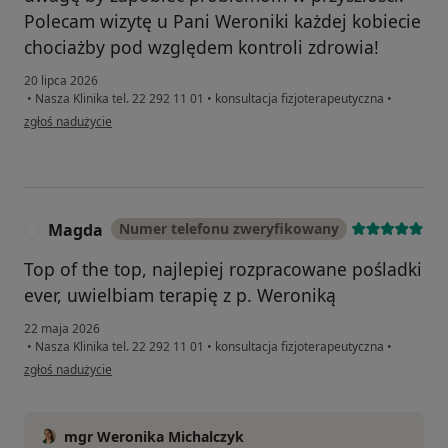
Polecam wizytę u Pani Weroniki każdej kobiecie
chociażby pod względem kontroli zdrowia!
20 lipca 2026
•
Nasza Klinika tel. 22 292 11 01
•
konsultacja fizjoterapeutyczna
•
w opinii użytkownika Zuzanna
zgłoś nadużycie
Magda
Numer telefonu zweryfikowany
M
Top of the top, najlepiej rozpracowane pośladki
ever, uwielbiam terapię z p. Weroniką
22 maja 2026
•
Nasza Klinika tel. 22 292 11 01
•
konsultacja fizjoterapeutyczna
•
w opinii użytkownika Magda
zgłoś nadużycie
mgr Weronika Michalczyk