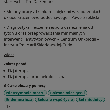
starszych – Tim Daelemans
• Metody pracy z tkankami miękkimi w zaburzeniach
układu krążeniowo-oddechowego – Paweł Szeklicki
• Diagnostyka i leczenie zespołu uzależnienia od
tytoniu oraz przeprowadzania minimalnych
interwencji antytytoniowych – Centrum Onkologii –
Instytut Im. Marii Skłodowskiej-Curie
O mnie
więcej
Zakres porad
Fizjoterapia
Fizjoterapia uroginekologiczna
Główne obszary pomocy
Nietrzymanie moczu
Bolesne miesiączki
Endometrioza
Bolesne współżycie
Ból miednicy
a11y_sr_more_diseases
+17