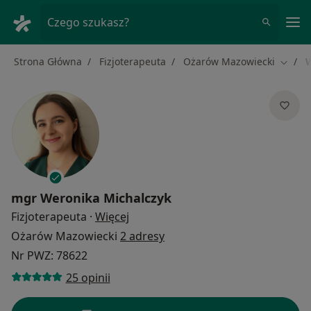
Me
Czego szukasz?
Strona Główna
Fizjoterapeuta
Ożarów Mazowiecki
W
Zmień 
mgr
Weronika Michalczyk
O specjalizacjach
Fizjoterapeuta
·
Więcej
Ożarów Mazowiecki
2 adresy
Nr PWZ: 78622
25 opinii