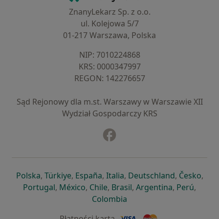
ZnanyLekarz Sp. z o.o.
ul. Kolejowa 5/7
01-217 Warszawa, Polska
NIP: ⁠7010224868
KRS: ⁠0000347997
REGON: ⁠142276657
Sąd Rejonowy dla m.st. Warszawy w Warszawie XII
Wydział Gospodarczy KRS
Facebook
otwiera się w nowej karcie
otwiera się w nowej karcie
otwiera się w nowej karcie
otwiera się w nowej karcie
otwiera się w nowej karci
otwiera się
otwi
Polska
,
Türkiye
,
España
,
Italia
,
Deutschland
,
Česko
,
otwiera się w nowej karcie
otwiera się w nowej karcie
otwiera się w nowej karcie
otwiera się w nowej kar
otwiera się 
otwier
Portugal
,
México
,
Chile
,
Brasil
,
Argentina
,
Perú
,
otwiera się w nowej karc
Colombia
Płatności kartą