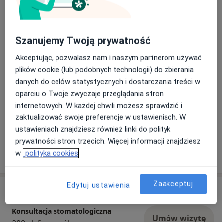
zasady, nie podejmujemy leczenia na pierwszej
04/08/2026
wizycie, za wyjątkiem umówienia usługi "wizyta
bólowa osoby dorosłej", której nadrzędnym
Szanujemy Twoją prywatność
celem jest ulga w bólu i wstępne przygotowanie
Akceptując, pozwalasz nam i naszym partnerom używać
zęba do leczenia kanałowego (trepanacja zęba).
plików cookie (lub podobnych technologii) do zbierania
danych do celów statystycznych i dostarczania treści w
oparciu o Twoje zwyczaje przeglądania stron
internetowych. W każdej chwili możesz sprawdzić i
zaktualizować swoje preferencje w ustawieniach. W
ustawieniach znajdziesz również linki do polityk
prywatności stron trzecich. Więcej informacji znajdziesz
w
polityka cookies
Zaakceptuj
Edytuj ustawienia
Usługi i ceny
Konsultacja stomatologiczna
Umów wizytę