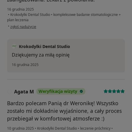
16 grudnia 2025
•
Krokodylki Dental Studio
•
kompleksowe badanie stomatologiczne +
plan leczenia
w opinii użytkownika Małgorzata
•
zgłoś nadużycie
Krokodylki Dental Studio
Dziękujemy za miłą opinię
16 grudnia 2025
Agata M
Weryfikacja wizyty
A
Bardzo polecam Panią dr Weronikę! Wszystko
zostało mi dokładnie wyjaśnione, a cały proces
przebiegał w komfortowej atmosferze :)
10 grudnia 2025
•
Krokodylki Dental Studio
•
leczenie próchnicy
•