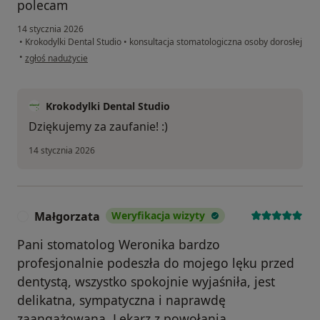
polecam
14 stycznia 2026
•
Krokodylki Dental Studio
•
konsultacja stomatologiczna osoby dorosłej
w opinii użytkownika Martyna
•
zgłoś nadużycie
Krokodylki Dental Studio
Dziękujemy za zaufanie! :)
14 stycznia 2026
Małgorzata
Weryfikacja wizyty
M
Pani stomatolog Weronika bardzo
profesjonalnie podeszła do mojego lęku przed
dentystą, wszystko spokojnie wyjaśniła, jest
delikatna, sympatyczna i naprawdę
zaangażowana. Lekarz z powołania.