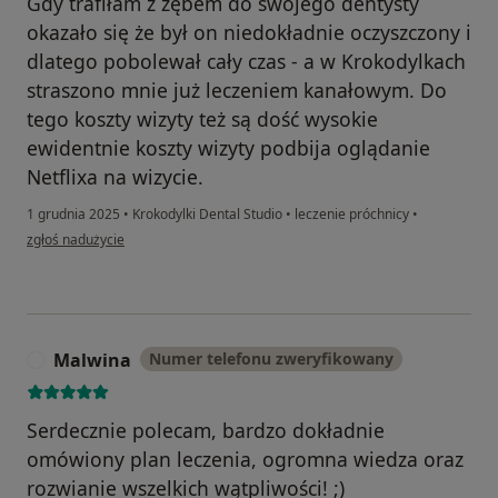
Gdy trafiłam z zębem do swojego dentysty
okazało się że był on niedokładnie oczyszczony i
dlatego pobolewał cały czas - a w Krokodylkach
straszono mnie już leczeniem kanałowym. Do
tego koszty wizyty też są dość wysokie
ewidentnie koszty wizyty podbija oglądanie
Netflixa na wizycie.
1 grudnia 2025
•
Krokodylki Dental Studio
•
leczenie próchnicy
•
w opinii użytkownika Pacjent
zgłoś nadużycie
Malwina
Numer telefonu zweryfikowany
M
Serdecznie polecam, bardzo dokładnie
omówiony plan leczenia, ogromna wiedza oraz
rozwianie wszelkich wątpliwości! ;)