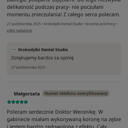
delikatność podczas pracy- nie poczułam
momentu znieczulania! Z całego serca polecam.
27 października 2025
•
Krokodylki Dental Studio
•
leczenie próchnicy
•
w opinii użytkownika Pacjent
zgłoś nadużycie
Krokodylki Dental Studio
Dziękujemy bardzo za opinię
27 października 2025
Małgorzata
Numer telefonu zweryfikowany
M
Polecam serdecznie Doktor Weronikę. W
gabinecie miałam wykonywaną koronę na zębie
i jestem bardzo zadowolona z efektu. Cały