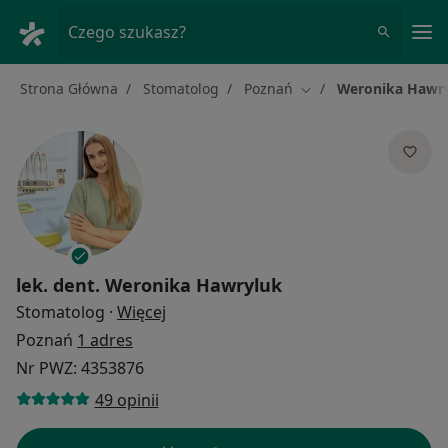
Me
Czego szukasz?
Strona Główna
Stomatolog
Poznań
Weronika Hawr
Zmień miasto
lek. dent.
Weronika Hawryluk
O specjalizacjach
Stomatolog
·
Więcej
Poznań
1 adres
Nr PWZ: 4353876
49 opinii