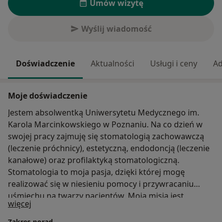
Umów wizytę
Wyślij wiadomość
Doświadczenie
Aktualności
Usługi i ceny
Ad
Moje doświadczenie
Jestem absolwentką Uniwersytetu Medycznego im.
Karola Marcinkowskiego w Poznaniu. Na co dzień w
swojej pracy zajmuję się stomatologią zachowawczą
(leczenie próchnicy), estetyczną, endodoncją (leczenie
kanałowe) oraz profilaktyką stomatologiczną.
Stomatologia to moja pasja, dzięki której mogę
realizować się w niesieniu pomocy i przywracaniu
uśmiechu na twarzy pacjentów. Moją misją jest
O mnie
więcej
przełamywanie największych lęków, zdobycie zaufania
i przekonanie, że leczenie stomatologiczne może
Zakres porad