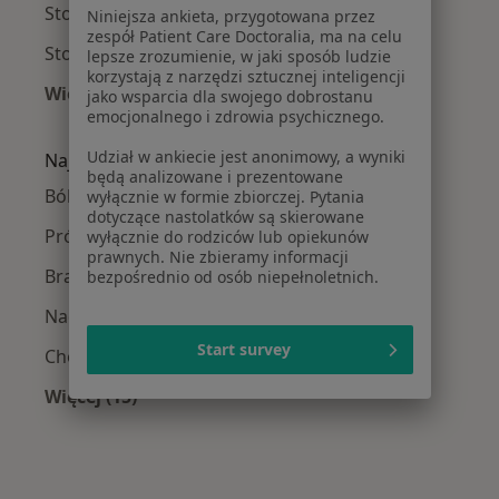
Stomatolodzy Nowe Miasto
Niniejsza ankieta, przygotowana przez
zespół Patient Care Doctoralia, ma na celu
Stomatolodzy Wilda
lepsze zrozumienie, w jaki sposób ludzie
korzystają z narzędzi sztucznej inteligencji
Więcej (2)
jako wsparcia dla swojego dobrostanu
emocjonalnego i zdrowia psychicznego.
Więcej w kategorii: Stomatolodzy w pobliżu
Udział w ankiecie jest anonimowy, a wyniki
Najczęście leczone choroby
będą analizowane i prezentowane
Ból zęba w Poznaniu
wyłącznie w formie zbiorczej. Pytania
dotyczące nastolatków są skierowane
Próchnica w Poznaniu
wyłącznie do rodziców lub opiekunów
prawnych. Nie zbieramy informacji
Braki zębowe w Poznaniu
bezpośrednio od osób niepełnoletnich.
Nadwrażliwość zębów w Poznaniu
Start survey
Choroby miazgi w Poznaniu
Więcej (15)
Więcej w kategorii: Najczęście leczone chorob