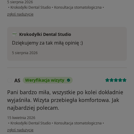
5 sierpnia 2026
•
Krokodylki Dental Studio
•
Konsultacja stomatologiczna
•
w opinii użytkownika Małgorzata
zgłoś nadużycie
Krokodylki Dental Studio
Dziękujemy za tak miłą opinię :)
5 sierpnia 2026
AS
Weryfikacja wizyty
A
Pani bardzo miła, wszystkie po kolei dokładnie
wyjaśniła. Wizyta przebiegła komfortowa. Jak
najbardziej polecam.
15 kwietnia 2026
•
Krokodylki Dental Studio
•
Konsultacja stomatologiczna
•
w opinii użytkownika AS
zgłoś nadużycie