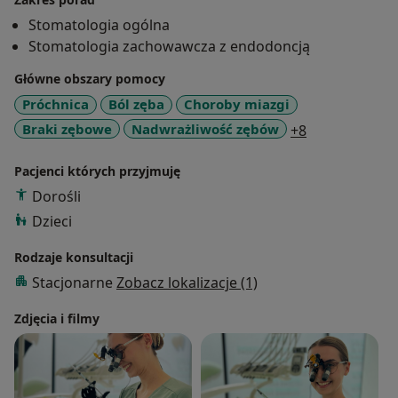
przebiegać w bezstresowej atmosferze. W trosce o
Stomatologia ogólna
moich pacjentów dbam o to, aby oswajać z gabinetem
Stomatologia zachowawcza z endodoncją
stomatologicznym i kształtować zdrowe nawyki.
Główne obszary pomocy
Dbając o komfort, gwarantuję indywidulane podejście
do każdego pacjenta, zrozumienie i odnalezienie
Próchnica
Ból zęba
Choroby miazgi
odpowiedzi na każde zadane pytanie.
a11y_sr_more
Braki zębowe
Nadwrażliwość zębów
+8
Pacjenci których przyjmuję
Dorośli
Dzieci
Rodzaje konsultacji
Stacjonarne
Zobacz lokalizacje (1)
Zdjęcia i filmy