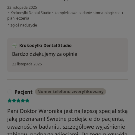
22 listopada 2025
•
Krokodylki Dental Studio
•
kompleksowe badanie stomatologiczne +
plan leczenia
w opinii użytkownika Malwina
•
zgłoś nadużycie
Krokodylki Dental Studio
Bardzo dziękujemy za opinie
22 listopada 2025
Pacjent
Numer telefonu zweryfikowany
P
Pani Doktor Weronika jest najlepszą specjalistką
jaką poznałam! Świetne podejście do pacjenta,
uważność w badaniu, szczegółowe wyjaśnienie
zabiegu, podparte zdjęciami. Do tego niezwykła