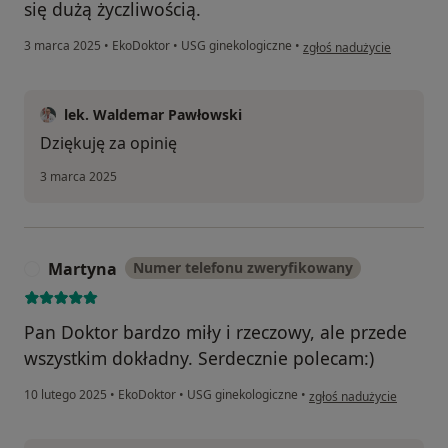
się dużą życzliwością.
w opinii użytkownika P.G.
3 marca 2025
•
EkoDoktor
•
USG ginekologiczne
•
zgłoś nadużycie
lek. Waldemar Pawłowski
Dziękuję za opinię
3 marca 2025
Martyna
Numer telefonu zweryfikowany
M
Pan Doktor bardzo miły i rzeczowy, ale przede
wszystkim dokładny. Serdecznie polecam:)
w opinii użytkownika Mar
10 lutego 2025
•
EkoDoktor
•
USG ginekologiczne
•
zgłoś nadużycie