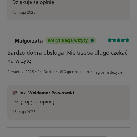
Dziękuję za opinię
15 maja 2025
Małgorzata
Weryfikacja wizyty
M
Bardzo dobra obsługa .Nie trzeba długo czekać
na wizytę
w opinii użytkownika Ma
2 kwietnia 2025
•
EkoDoktor
•
USG ginekologiczne
•
zgłoś nadużycie
lek. Waldemar Pawłowski
Dziękuję za opinię
15 maja 2025