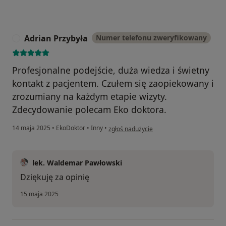
Adrian Przybyła
Numer telefonu zweryfikowany
A
Profesjonalne podejście, duża wiedza i świetny
kontakt z pacjentem. Czułem się zaopiekowany i
zrozumiany na każdym etapie wizyty.
Zdecydowanie polecam Eko doktora.
w opinii użytkownika Adrian Przybyła
14 maja 2025
•
EkoDoktor
•
Inny
•
zgłoś nadużycie
lek. Waldemar Pawłowski
Dziękuję za opinię
15 maja 2025