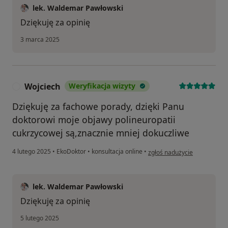
lek. Waldemar Pawłowski
Dziękuję za opinię
3 marca 2025
Wojciech
Weryfikacja wizyty
W
Dziękuję za fachowe porady, dzięki Panu
doktorowi moje objawy polineuropatii
cukrzycowej są,znacznie mniej dokuczliwe
w opinii użytkownika Wojcie
4 lutego 2025
•
EkoDoktor
•
konsultacja online
•
zgłoś nadużycie
lek. Waldemar Pawłowski
Dziękuję za opinię
5 lutego 2025