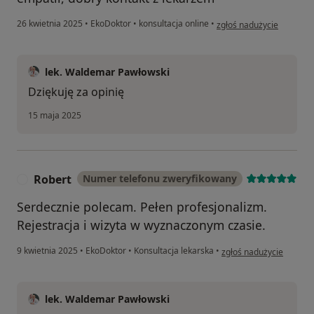
w opinii użytkownika Kub
26 kwietnia 2025
•
EkoDoktor
•
konsultacja online
•
zgłoś nadużycie
lek. Waldemar Pawłowski
Dziękuję za opinię
15 maja 2025
Robert
Numer telefonu zweryfikowany
R
Serdecznie polecam. Pełen profesjonalizm.
Rejestracja i wizyta w wyznaczonym czasie.
w opinii użytkownika Ro
9 kwietnia 2025
•
EkoDoktor
•
Konsultacja lekarska
•
zgłoś nadużycie
lek. Waldemar Pawłowski