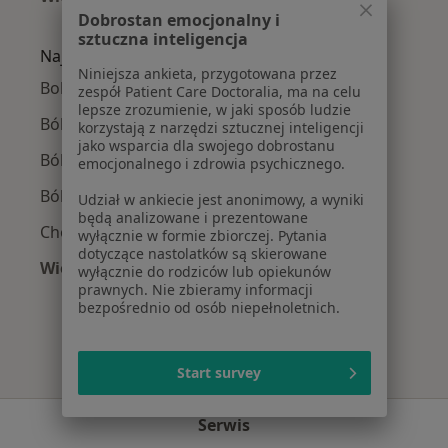
Więcej w kategorii: W pobliżu Iławy
Dobrostan emocjonalny i
sztuczna inteligencja
Najczęście leczone choroby
Niniejsza ankieta, przygotowana przez
Bolesne miesiączkowanie w Iławie
zespół Patient Care Doctoralia, ma na celu
lepsze zrozumienie, w jaki sposób ludzie
Ból barku w Iławie
korzystają z narzędzi sztucznej inteligencji
jako wsparcia dla swojego dobrostanu
Ból biodra w Iławie
emocjonalnego i zdrowia psychicznego.
Ból kolana w Iławie
Udział w ankiecie jest anonimowy, a wyniki
będą analizowane i prezentowane
Choroby przenoszone drogą płciową w Iławie
wyłącznie w formie zbiorczej. Pytania
dotyczące nastolatków są skierowane
Więcej (7)
wyłącznie do rodziców lub opiekunów
Więcej w kategorii: Najczęście leczone choroby
prawnych. Nie zbieramy informacji
bezpośrednio od osób niepełnoletnich.
Start survey
Serwis