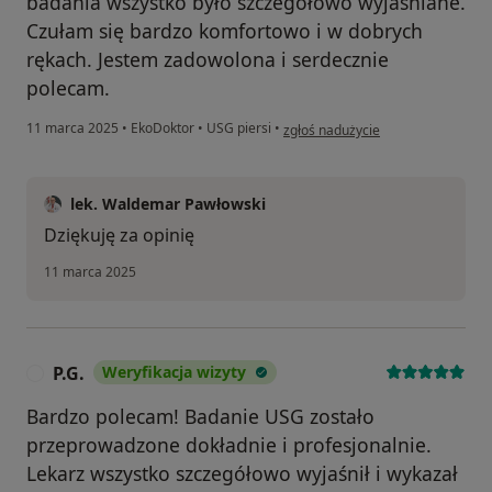
badania wszystko było szczegółowo wyjaśniane.
Czułam się bardzo komfortowo i w dobrych
rękach. Jestem zadowolona i serdecznie
polecam.
w opinii użytkownika Beata
11 marca 2025
•
EkoDoktor
•
USG piersi
•
zgłoś nadużycie
lek. Waldemar Pawłowski
Dziękuję za opinię
11 marca 2025
P.G.
Weryfikacja wizyty
P
Bardzo polecam! Badanie USG zostało
przeprowadzone dokładnie i profesjonalnie.
Lekarz wszystko szczegółowo wyjaśnił i wykazał