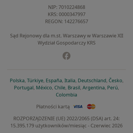
NIP: ⁠7010224868
KRS: ⁠0000347997
REGON: ⁠142276657
Sąd Rejonowy dla m.st. Warszawy w Warszawie XII
Wydział Gospodarczy KRS
Facebook
otwiera się w nowej karcie
otwiera się w nowej karcie
otwiera się w nowej karcie
otwiera się w nowej karcie
otwiera się w nowej karci
otwiera się
otwi
Polska
,
Türkiye
,
España
,
Italia
,
Deutschland
,
Česko
,
otwiera się w nowej karcie
otwiera się w nowej karcie
otwiera się w nowej karcie
otwiera się w nowej kar
otwiera się 
otwier
Portugal
,
México
,
Chile
,
Brasil
,
Argentina
,
Perú
,
otwiera się w nowej karc
Colombia
Płatności kartą
ROZPORZĄDZENIE (UE) 2022/2065 (DSA) art. 24:
15.395.179 użytkowników/miesiąc - Czerwiec 2026