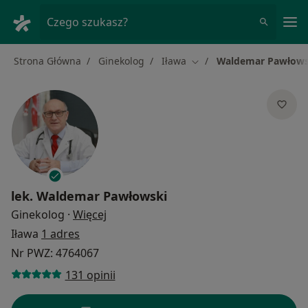
Me
Czego szukasz?
Strona Główna
Ginekolog
Iława
Waldemar Pawłows
Zmień miasto
lek.
Waldemar Pawłowski
O specjalizacjach
Ginekolog
·
Więcej
Iława
1 adres
Nr PWZ: 4764067
131 opinii