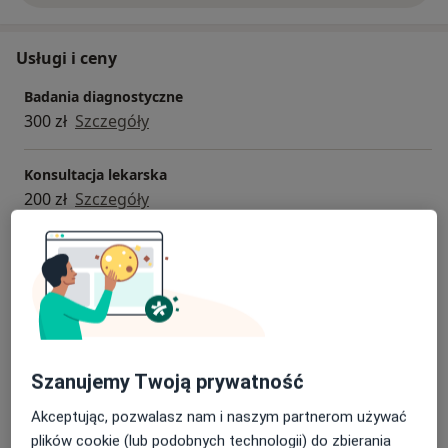
Usługi i ceny
Badania diagnostyczne
300 zł
Szczegóły
Konsultacja lekarska
200 zł
Szczegóły
Konsultacja online
139 zł
Szczegóły
USG ginekologiczne
150 zł
Szczegóły
Szanujemy Twoją prywatność
USG piersi
Akceptując, pozwalasz nam i naszym partnerom używać
150 zł
Szczegóły
plików cookie (lub podobnych technologii) do zbierania