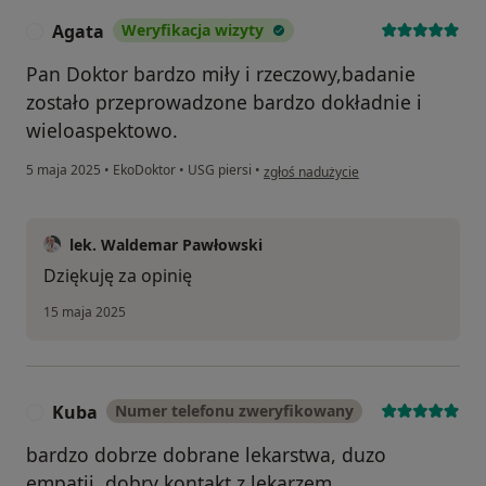
Agata
Weryfikacja wizyty
A
Pan Doktor bardzo miły i rzeczowy,badanie
zostało przeprowadzone bardzo dokładnie i
wieloaspektowo.
w opinii użytkownika Agata
5 maja 2025
•
EkoDoktor
•
USG piersi
•
zgłoś nadużycie
lek. Waldemar Pawłowski
Dziękuję za opinię
15 maja 2025
Kuba
Numer telefonu zweryfikowany
K
bardzo dobrze dobrane lekarstwa, duzo
empatii, dobry kontakt z lekarzem