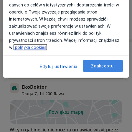
danych do celów statystycznych i dostarczania treści w
+ 1 usługa
oparciu o Twoje zwyczaje przeglądania stron
internetowych. W każdej chwili możesz sprawdzić i
zaktualizować swoje preferencje w ustawieniach. W
W jaki sposób ustalane są ceny?
ustawieniach znajdziesz również linki do polityk
prywatności stron trzecich. Więcej informacji znajdziesz
w
polityka cookies
Adresy (2)
Adres
Online
Zaakceptuj
Edytuj ustawienia
EkoDoktor
Długa 7,
14-200
Iława
Powiększ mapę
otwiera się w nowej karcie
Dostępność
W tym gabinecie nie można umawiać wizyt przez