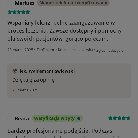
Mariusz
Numer telefonu zweryfikowany
M
Wspaniały lekarz, pełne zaangażowanie w
proces leczenia. Zawsze dostępny i pomocny
dla swoich pacjentów, gorąco polecam.
w opinii użytkownika Ma
23 marca 2025
•
EkoDoktor
•
Konsultacja lekarska
•
zgłoś nadużycie
lek. Waldemar Pawłowski
Dziękuję za opinię
23 marca 2025
Beata
Weryfikacja wizyty
B
Bardzo profesjonalne podejście. Podczas