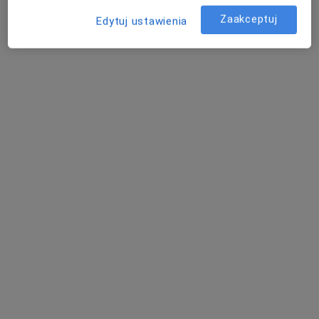
Zaakceptuj
Edytuj ustawienia
lek. Jarosław Saczonek
·
Więcej
Ginekolog
151 opinii
Wyszyńskiego 16
•
Mapa
Poradnie Medyczne Feminamed
Specjalista nie oferuje umawiania online pod tym adresem.
Poproś o wizytę