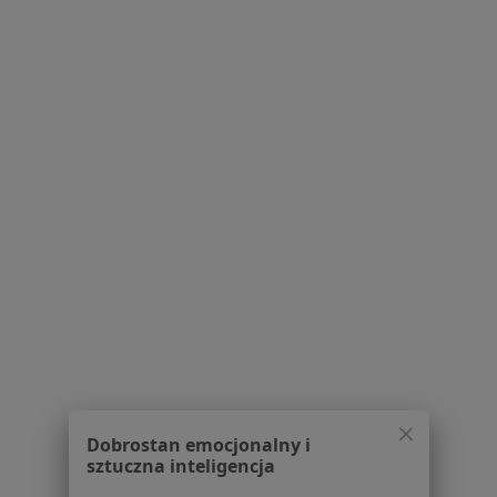
Strona Główna
Ginekolog
Ostróda
Zmień miasto
Serwis
Regulamin
Polityka prywatności pacjentów
Polityka prywatności profesjonalistów
Polityka prywatności dla profesjonalistów, których
dane pozyskaliśmy samodzielnie
Polityka cookies
Jak działają wyniki wyszukiwania
Dostępność
O nas
Dobrostan emocjonalny i
Praca
Rekrutujemy!
sztuczna inteligencja
Partnerzy