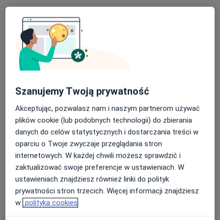
lek. Samuel Jung
W trakcie specjalizacji (Ginekolog)
17 opinii
Kościuszki 2, Ostróda
•
Mapa
Szanujemy Twoją prywatność
Poradnia Ginekologiczno-Położnicza. Niepubliczny zakład opieki zdrowotnej
Akceptując, pozwalasz nam i naszym partnerom używać
Konsultacja ginekologiczna
Brak ceny
plików cookie (lub podobnych technologii) do zbierania
Specjalista nie oferuje umawiania online pod tym adresem.
danych do celów statystycznych i dostarczania treści w
oparciu o Twoje zwyczaje przeglądania stron
Poproś o wizytę
internetowych. W każdej chwili możesz sprawdzić i
zaktualizować swoje preferencje w ustawieniach. W
ustawieniach znajdziesz również linki do polityk
prywatności stron trzecich. Więcej informacji znajdziesz
w
polityka cookies