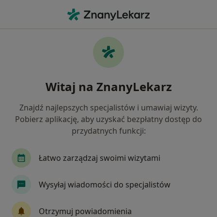
Me
Ginekolog • Ostróda, warmińsko-mazurskie
Filtry
Ubezpieczenie
Mapa
Polecani ginekolodzy w Ostródzie
Witaj na ZnanyLekarz
Jak działają wyniki wyszukiwania
Znajdź najlepszych specjalistów i umawiaj wizyty.
Pobierz aplikację, aby uzyskać bezpłatny dostęp do
Wybierz swoje ubezpieczenie
przydatnych funkcji:
Łatwo zarządzaj swoimi wizytami
Wysyłaj wiadomości do specjalistów
Otrzymuj powiadomienia