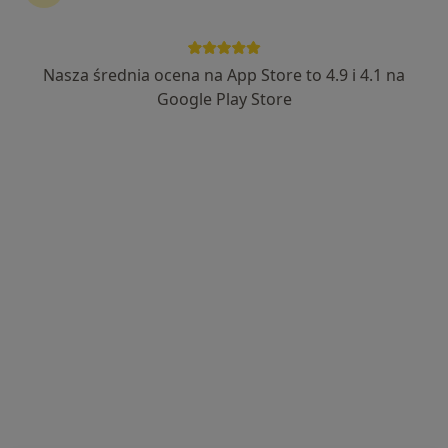
lek. Dariusz Bayat
·
Więcej
Ginekolog
Nasza średnia ocena na App Store to 4.9 i 4.1 na
573 opinie
Google Play Store
Adres
Online
Kościuszki 10 / 1, Ostróda
•
Mapa
Specjalistyczny Gabinet Lekarski Ginekologia Położnictwo USG lek. med. Dariusz Bayat
Konsultacja ginekologiczna
od 50 zł
Specjalista nie oferuje umawiania online pod tym adresem.
Poproś o wizytę