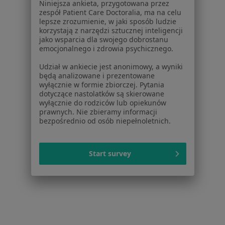
Niniejsza ankieta, przygotowana przez
Centrum prasowe
zespół Patient Care Doctoralia, ma na celu
Kontakt
lepsze zrozumienie, w jaki sposób ludzie
korzystają z narzędzi sztucznej inteligencji
Dla pacjentów
jako wsparcia dla swojego dobrostanu
emocjonalnego i zdrowia psychicznego.
Lekarze
Udział w ankiecie jest anonimowy, a wyniki
Placówki medyczne
będą analizowane i prezentowane
Pytania i odpowiedzi
wyłącznie w formie zbiorczej. Pytania
Usługi i zabiegi
dotyczące nastolatków są skierowane
wyłącznie do rodziców lub opiekunów
Choroby
prawnych. Nie zbieramy informacji
Pomoc
bezpośrednio od osób niepełnoletnich.
Aplikacje mobilne
Blog dla pacjentów
Start survey
Dla profesjonalistów
Cennik
Dla lekarzy
Dla placówek medycznych
Noa Notes
nowość