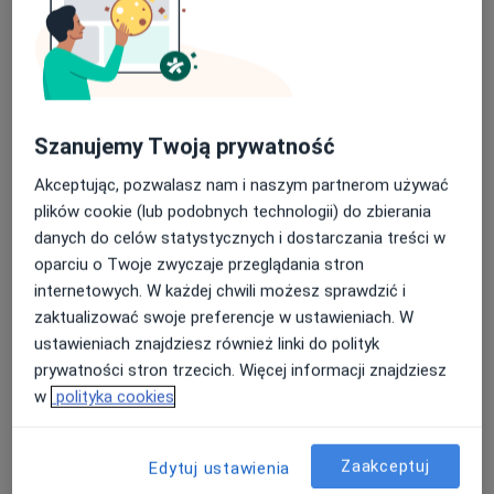
Konsultacja ginekologiczna
Umów wizytę
200 zł
Szczegóły
Konsultacja ginekologiczna + USG +
Szanujemy Twoją prywatność
cytologia
Umów wizytę
230 zł
Szczegóły
Akceptując, pozwalasz nam i naszym partnerom używać
plików cookie (lub podobnych technologii) do zbierania
Konsultacja online
danych do celów statystycznych i dostarczania treści w
Umów wizytę
200 zł
Szczegóły
oparciu o Twoje zwyczaje przeglądania stron
internetowych. W każdej chwili możesz sprawdzić i
zaktualizować swoje preferencje w ustawieniach. W
Konsultacja z zakresu ginekologii
ustawieniach znajdziesz również linki do polityk
estetycznej
Umów wizytę
prywatności stron trzecich. Więcej informacji znajdziesz
200 zł
Szczegóły
w
polityka cookies
+ 6 usług
Zaakceptuj
Edytuj ustawienia