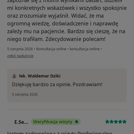
zapoznał się z moimi wynikami badań, udzielił
mi konkretnych wskazówek i wszystko spokojnie
oraz zrozumiale wyjaśnił. Widać, że ma
ogromną wiedzę, doświadczenie i naprawdę
zależy mu na pacjencie. Bardzo się cieszę, że na
niego trafiłam. Zdecydowanie polecam!
5 sierpnia 2026
•
Konsultacja online
•
konsultacja online
•
w opinii użytkownika Dominika WK
zgłoś nadużycie
lek. Waldemar Dziki
Dziękuję bardzo za opinie. Pozdrawiam!
5 sierpnia 2026
E.Se...
Weryfikacja wizyty
E
Jestem zadowolona z wizyty.Profesjonalne