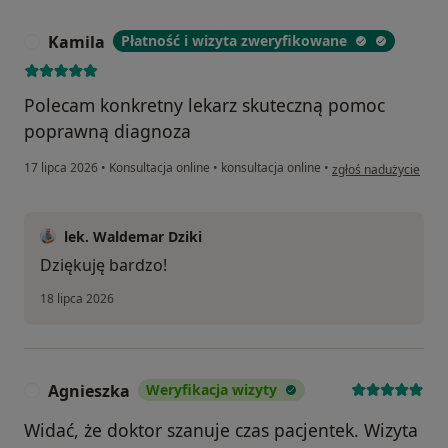
Kamila
Płatność i wizyta zweryfikowane
K
Polecam konkretny lekarz skuteczną pomoc
poprawną diagnoza
w opinii użytkownika
17 lipca 2026
•
Konsultacja online
•
konsultacja online
•
zgłoś nadużycie
lek. Waldemar Dziki
Dziękuję bardzo!
18 lipca 2026
Agnieszka
Weryfikacja wizyty
A
Widać, że doktor szanuje czas pacjentek. Wizyta