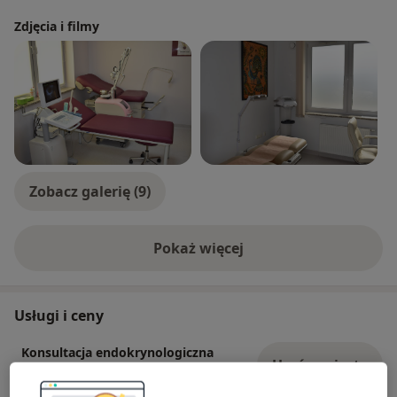
Zdjęcia i filmy
Zobacz galerię (9)
Pokaż więcej
o doświadczeniu
Usługi i ceny
Konsultacja endokrynologiczna
Umów wizytę
200 zł
Szczegóły