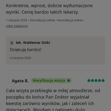
Konkretnie, wprost, dobrze wytłumaczone
wyniki. Cenię bardzo takich lekarzy.
1 sierpnia 2026
•
Konsultacja online
•
konsultacja online
•
w opinii użytkownika Agnieszka
zgłoś nadużycie
lek. Waldemar Dziki
Dziękuję bardzo!
4 sierpnia 2026
Agata B.
Weryfikacja wizyty
A
Cała wizyta przebiegła w miłej atmosferze, od
początku do końca Pan Doktor wyjaśniał
kwestię zarówno wyników, jak i zaleceń ich
dotyczących. Wyszłam z gabinetu dużo