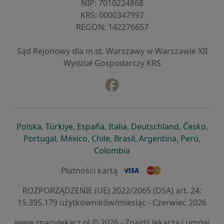
NIP: ⁠7010224868
KRS: ⁠0000347997
REGON: ⁠142276657
Sąd Rejonowy dla m.st. Warszawy w Warszawie XII
Wydział Gospodarczy KRS
Facebook
otwiera się w nowej karcie
otwiera się w nowej karcie
otwiera się w nowej karcie
otwiera się w nowej karcie
otwiera się w nowej karci
otwiera się
otwi
Polska
,
Türkiye
,
España
,
Italia
,
Deutschland
,
Česko
,
otwiera się w nowej karcie
otwiera się w nowej karcie
otwiera się w nowej karcie
otwiera się w nowej kar
otwiera się 
otwier
Portugal
,
México
,
Chile
,
Brasil
,
Argentina
,
Perú
,
otwiera się w nowej karc
Colombia
Płatności kartą
ROZPORZĄDZENIE (UE) 2022/2065 (DSA) art. 24:
15.395.179 użytkowników/miesiąc - Czerwiec 2026
www.znanylekarz.pl © 2026 - Znajdź lekarza i umów