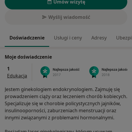
Umów wizytę
Wyślij wiadomość
Doświadczenie
Usługi i ceny
Adresy
Ubezpi
Moje doświadczenie
1
Edukacja
Jestem ginekologiem endokrynologiem. Zajmuję się
prowadzeniem ciąży oraz leczeniem chorób kobiecych.
Specjalizuje się w chorobie policystycznych jajników,
insulinooporności, zaburzeniach menstruacji oraz
innymi związanymi z problemami hormonalnymi.
Posiadam laser ginekologiczny, którym usuwam