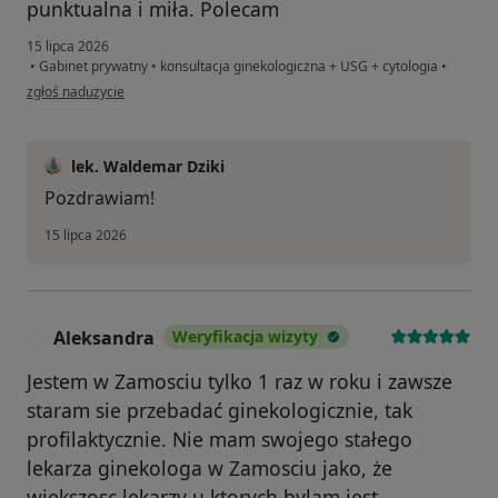
punktualna i miła. Polecam
15 lipca 2026
•
Gabinet prywatny
•
konsultacja ginekologiczna + USG + cytologia
•
w opinii użytkownika Agnieszka
zgłoś nadużycie
lek. Waldemar Dziki
Pozdrawiam!
15 lipca 2026
Aleksandra
Weryfikacja wizyty
A
Jestem w Zamosciu tylko 1 raz w roku i zawsze
staram sie przebadać ginekologicznie, tak
profilaktycznie. Nie mam swojego stałego
lekarza ginekologa w Zamosciu jako, że
wiekszosc lekarzy u ktorych bylam jest