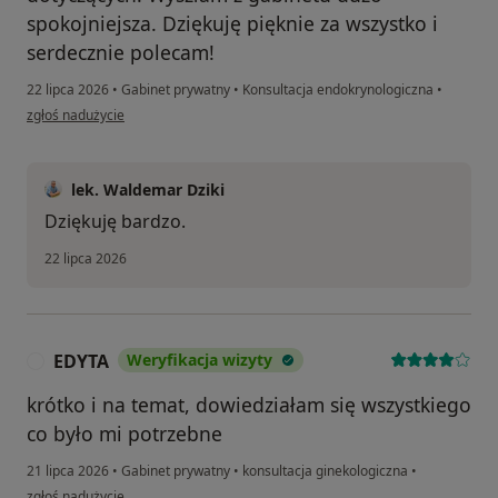
spokojniejsza. Dziękuję pięknie za wszystko i
serdecznie polecam!
22 lipca 2026
•
Gabinet prywatny
•
Konsultacja endokrynologiczna
•
w opinii użytkownika Agata B.
zgłoś nadużycie
lek. Waldemar Dziki
Dziękuję bardzo.
22 lipca 2026
EDYTA
Weryfikacja wizyty
E
krótko i na temat, dowiedziałam się wszystkiego
co było mi potrzebne
21 lipca 2026
•
Gabinet prywatny
•
konsultacja ginekologiczna
•
w opinii użytkownika EDYTA
zgłoś nadużycie