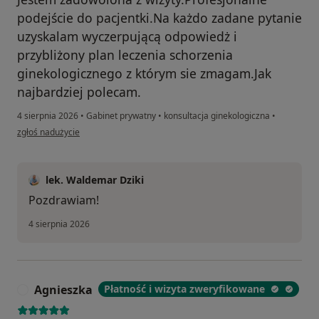
podejście do pacjentki.Na każdo zadane pytanie
uzyskalam wyczerpującą odpowiedż i
przybliżony plan leczenia schorzenia
ginekologicznego z którym sie zmagam.Jak
najbardziej polecam.
4 sierpnia 2026
•
Gabinet prywatny
•
konsultacja ginekologiczna
•
w opinii użytkownika E.Se...
zgłoś nadużycie
lek. Waldemar Dziki
Pozdrawiam!
4 sierpnia 2026
Agnieszka
Płatność i wizyta zweryfikowane
A