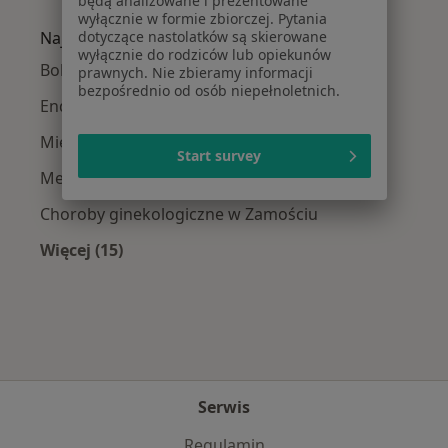
Więcej w kategorii: W pobliżu Zamościa
będą analizowane i prezentowane
wyłącznie w formie zbiorczej. Pytania
dotyczące nastolatków są skierowane
Najczęście leczone choroby
wyłącznie do rodziców lub opiekunów
Bolesne miesiączkowanie w Zamościu
prawnych. Nie zbieramy informacji
bezpośrednio od osób niepełnoletnich.
Endometrioza w Zamościu
Mięśniaki macicy w Zamościu
Start survey
Menopauza w Zamościu
Choroby ginekologiczne w Zamościu
Więcej (15)
Więcej w kategorii: Najczęście leczone chorob
Serwis
Regulamin