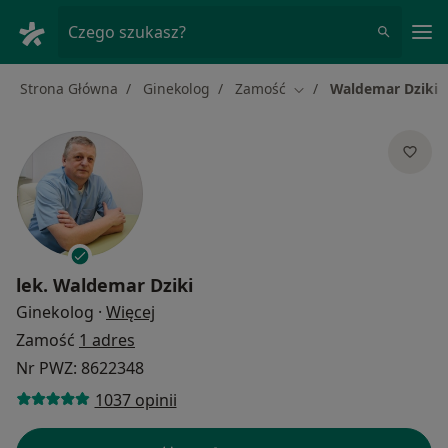
Me
Czego szukasz?
Strona Główna
Ginekolog
Zamość
Waldemar Dziki
Zmień miasto
lek.
Waldemar Dziki
O specjalizacjach
Ginekolog
·
Więcej
Zamość
1 adres
Nr PWZ: 8622348
1037 opinii