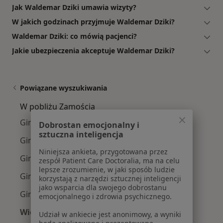
Jak Waldemar Dziki umawia wizyty?
W jakich godzinach przyjmuje Waldemar Dziki?
Waldemar Dziki: co mówią pacjenci?
Jakie ubezpieczenia akceptuje Waldemar Dziki?
Powiązane wyszukiwania
W pobliżu Zamościa
Ginekolodzy w Chełmie
Dobrostan emocjonalny i
sztuczna inteligencja
Ginekolodzy w Biłgoraju
Niniejsza ankieta, przygotowana przez
Ginekolodzy w Tomaszowie Lubelskim
zespół Patient Care Doctoralia, ma na celu
lepsze zrozumienie, w jaki sposób ludzie
Ginekolodzy w Krasnymstawie
korzystają z narzędzi sztucznej inteligencji
jako wsparcia dla swojego dobrostanu
Ginekolodzy w Hrubieszowie
emocjonalnego i zdrowia psychicznego.
Więcej (5)
Udział w ankiecie jest anonimowy, a wyniki