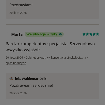
Pozdrawiam!
20 lipca 2026
Marta
Weryfikacja wizyty
M
Bardzo kompetentny specjalista. Szczegółowo
wszystko wyjaśnił.
20 lipca 2026
•
Gabinet prywatny
•
konsultacja ginekologiczna
•
w opinii użytkownika Marta
zgłoś nadużycie
lek. Waldemar Dziki
Pozdrawiam serdecznie!
20 lipca 2026