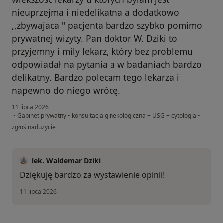
nieuprzejma i niedelikatna a dodatkowo
,,zbywajaca " pacjenta bardzo szybko pomimo
prywatnej wizyty. Pan doktor W. Dziki to
przyjemny i mily lekarz, który bez problemu
odpowiadał na pytania a w badaniach bardzo
delikatny. Bardzo polecam tego lekarza i
napewno do niego wrócę.
11 lipca 2026
•
Gabinet prywatny
•
konsultacja ginekologiczna + USG + cytologia
•
w opinii użytkownika Aleksandra
zgłoś nadużycie
lek. Waldemar Dziki
Dziękuję bardzo za wystawienie opinii!
11 lipca 2026