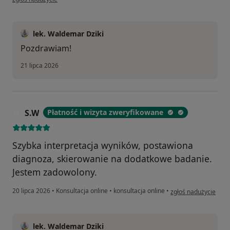
lek. Waldemar Dziki
Pozdrawiam!
21 lipca 2026
S.W
Płatność i wizyta zweryfikowane
S
Szybka interpretacja wyników, postawiona
diagnoza, skierowanie na dodatkowe badanie.
Jestem zadowolony.
w opinii użytkownika
20 lipca 2026
•
Konsultacja online
•
konsultacja online
•
zgłoś nadużycie
lek. Waldemar Dziki