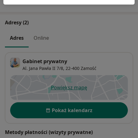
W jaki sposób ustalane są ceny?
Adresy (2)
Adres
Online
Gabinet prywatny
Al. Jana Pawła II 7/8,
22-400
Zamość
Powiększ mapę
otwiera się w nowej karcie
Dostępność
Pokaż kalendarz
Metody płatności (wizyty prywatne)