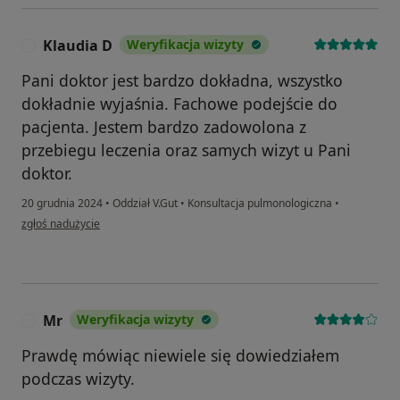
Klaudia D
Weryfikacja wizyty
K
Pani doktor jest bardzo dokładna, wszystko
dokładnie wyjaśnia. Fachowe podejście do
pacjenta. Jestem bardzo zadowolona z
przebiegu leczenia oraz samych wizyt u Pani
doktor.
20 grudnia 2024
•
Oddział V.Gut
•
Konsultacja pulmonologiczna
•
w opinii użytkownika Klaudia D
zgłoś nadużycie
Mr
Weryfikacja wizyty
M
Prawdę mówiąc niewiele się dowiedziałem
podczas wizyty.