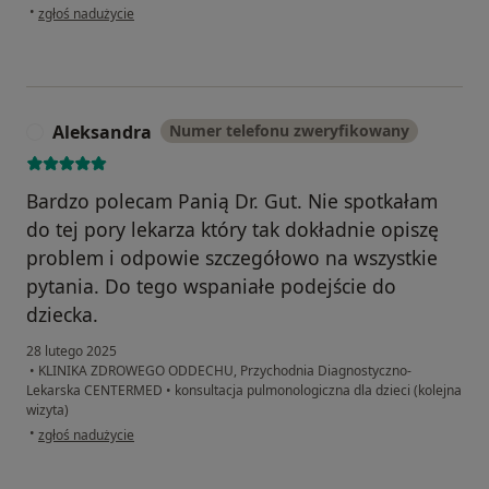
w opinii użytkownika Gk
•
zgłoś nadużycie
Aleksandra
Numer telefonu zweryfikowany
A
Bardzo polecam Panią Dr. Gut. Nie spotkałam
do tej pory lekarza który tak dokładnie opiszę
problem i odpowie szczegółowo na wszystkie
pytania. Do tego wspaniałe podejście do
dziecka.
28 lutego 2025
•
KLINIKA ZDROWEGO ODDECHU, Przychodnia Diagnostyczno-
Lekarska CENTERMED
•
konsultacja pulmonologiczna dla dzieci (kolejna
wizyta)
w opinii użytkownika Aleksandra
•
zgłoś nadużycie