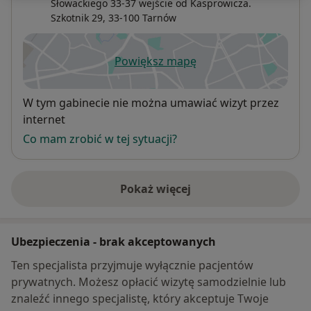
Słowackiego 33-37 wejście od Kasprowicza.
Szkotnik 29,
33-100
Tarnów
Powiększ mapę
otwiera się w nowej karcie
Dostępność
W tym gabinecie nie można umawiać wizyt przez
internet
Co mam zrobić w tej sytuacji?
Pokaż więcej
o adresie
Ubezpieczenia - brak akceptowanych
Ten specjalista przyjmuje wyłącznie pacjentów
prywatnych. Możesz opłacić wizytę samodzielnie lub
znaleźć innego specjalistę, który akceptuje Twoje