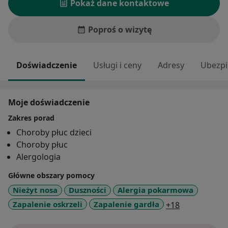
Pokaż dane kontaktowe
Poproś o wizytę
Doświadczenie
Usługi i ceny
Adresy
Ubezpi
Moje doświadczenie
Zakres porad
Choroby płuc dzieci
Choroby płuc
Alergologia
Główne obszary pomocy
Nieżyt nosa
Duszności
Alergia pokarmowa
a11y_sr_mor
Zapalenie oskrzeli
Zapalenie gardła
+18