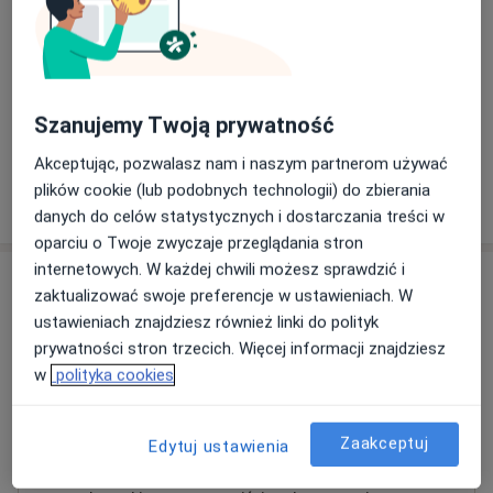
Ocena układu oddechowego metodą oscylacji
wymuszonych (FOT)
Od 150 zł
Szczegóły
Szanujemy Twoją prywatność
+ 1 usługa
Akceptując, pozwalasz nam i naszym partnerom używać
plików cookie (lub podobnych technologii) do zbierania
W jaki sposób ustalane są ceny?
danych do celów statystycznych i dostarczania treści w
oparciu o Twoje zwyczaje przeglądania stron
internetowych. W każdej chwili możesz sprawdzić i
Adresy (2)
zaktualizować swoje preferencje w ustawieniach. W
ustawieniach znajdziesz również linki do polityk
Adres 1
Adres 2
prywatności stron trzecich. Więcej informacji znajdziesz
w
polityka cookies
KLINIKA ZDROWEGO ODDECHU,
Zaakceptuj
Przychodnia Diagnostyczno-Lekarska
Edytuj ustawienia
CENTERMED