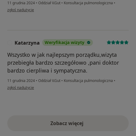
11 grudnia 2024
•
Oddział V.Gut
•
Konsultacja pulmonologiczna
•
w opinii użytkownika Mr
zgłoś nadużycie
Katarzyna
Weryfikacja wizyty
K
Wszystko w jak najlepszym porządku,wizyta
przebiegła bardzo szczegółowo ,pani doktor
bardzo cierpliwa i sympatyczna.
11 grudnia 2024
•
Oddział V.Gut
•
Konsultacja pulmonologiczna
•
w opinii użytkownika Katarzyna
zgłoś nadużycie
Zobacz więcej
opinie powyżej