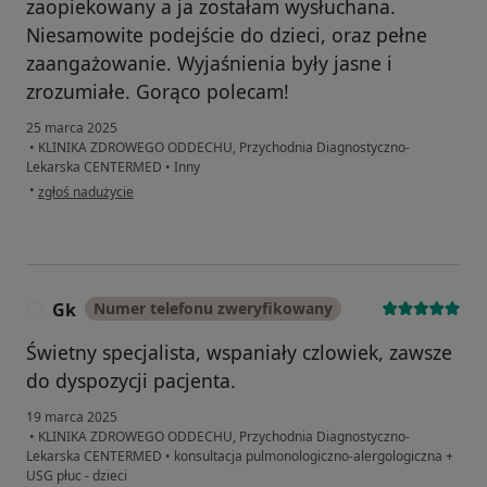
zaopiekowany a ja zostałam wysłuchana.
Niesamowite podejście do dzieci, oraz pełne
zaangażowanie. Wyjaśnienia były jasne i
zrozumiałe. Gorąco polecam!
25 marca 2025
•
KLINIKA ZDROWEGO ODDECHU, Przychodnia Diagnostyczno-
Lekarska CENTERMED
•
Inny
w opinii użytkownika Anna Zarzycka
•
zgłoś nadużycie
Gk
Numer telefonu zweryfikowany
G
Świetny specjalista, wspaniały czlowiek, zawsze
do dyspozycji pacjenta.
19 marca 2025
•
KLINIKA ZDROWEGO ODDECHU, Przychodnia Diagnostyczno-
Lekarska CENTERMED
•
konsultacja pulmonologiczno-alergologiczna +
USG płuc - dzieci