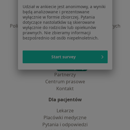
Regulamin
Udział w ankiecie jest anonimowy, a wyniki
Polityka prywatności pacjentów
będą analizowane i prezentowane
wyłącznie w formie zbiorczej. Pytania
Polityka prywatności profesjonalistów
dotyczące nastolatków są skierowane
Polityka prywatności dla profesjonalistów, których
wyłącznie do rodziców lub opiekunów
dane pozyskaliśmy samodzielnie
prawnych. Nie zbieramy informacji
bezpośrednio od osób niepełnoletnich.
Polityka cookies
Jak działają wyniki wyszukiwania
Dostępność
Start survey
O nas
Praca
Rekrutujemy!
Partnerzy
Centrum prasowe
Kontakt
Dla pacjentów
Lekarze
Placówki medyczne
Pytania i odpowiedzi