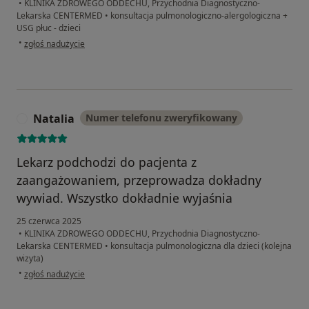
•
KLINIKA ZDROWEGO ODDECHU, Przychodnia Diagnostyczno-
Lekarska CENTERMED
•
konsultacja pulmonologiczno-alergologiczna +
USG płuc - dzieci
w opinii użytkownika Angelika
•
zgłoś nadużycie
Natalia
Numer telefonu zweryfikowany
N
Lekarz podchodzi do pacjenta z
zaangażowaniem, przeprowadza dokładny
wywiad. Wszystko dokładnie wyjaśnia
25 czerwca 2025
•
KLINIKA ZDROWEGO ODDECHU, Przychodnia Diagnostyczno-
Lekarska CENTERMED
•
konsultacja pulmonologiczna dla dzieci (kolejna
wizyta)
w opinii użytkownika Natalia
•
zgłoś nadużycie