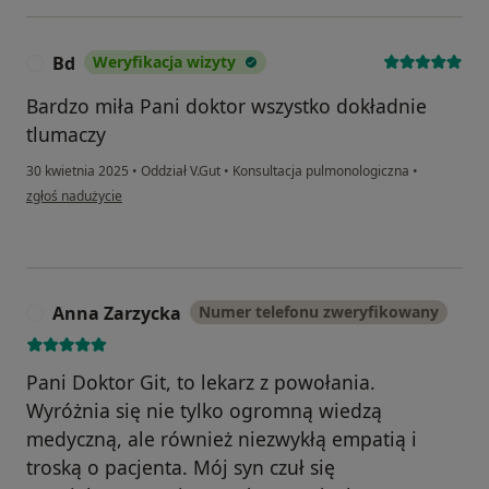
Bd
Weryfikacja wizyty
B
Bardzo miła Pani doktor wszystko dokładnie
tlumaczy
30 kwietnia 2025
•
Oddział V.Gut
•
Konsultacja pulmonologiczna
•
w opinii użytkownika Bd
zgłoś nadużycie
Anna Zarzycka
Numer telefonu zweryfikowany
A
Pani Doktor Git, to lekarz z powołania.
Wyróżnia się nie tylko ogromną wiedzą
medyczną, ale również niezwykłą empatią i
troską o pacjenta. Mój syn czuł się