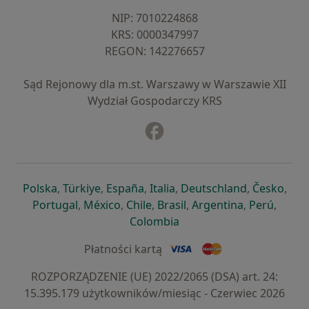
NIP: ⁠7010224868
KRS: ⁠0000347997
REGON: ⁠142276657
Sąd Rejonowy dla m.st. Warszawy w Warszawie XII
Wydział Gospodarczy KRS
Facebook
otwiera się w nowej karcie
otwiera się w nowej karcie
otwiera się w nowej karcie
otwiera się w nowej karcie
otwiera się w nowej karci
otwiera się
otwi
Polska
,
Türkiye
,
España
,
Italia
,
Deutschland
,
Česko
,
otwiera się w nowej karcie
otwiera się w nowej karcie
otwiera się w nowej karcie
otwiera się w nowej kar
otwiera się 
otwier
Portugal
,
México
,
Chile
,
Brasil
,
Argentina
,
Perú
,
otwiera się w nowej karc
Colombia
Płatności kartą
ROZPORZĄDZENIE (UE) 2022/2065 (DSA) art. 24:
15.395.179 użytkowników/miesiąc - Czerwiec 2026