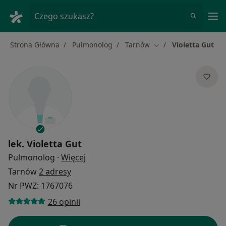
Me
Czego szukasz?
Strona Główna
Pulmonolog
Tarnów
Violetta Gut
Zmień miasto
lek.
Violetta Gut
O specjalizacjach
Pulmonolog
·
Więcej
Tarnów
2 adresy
Nr PWZ: 1767076
26 opinii