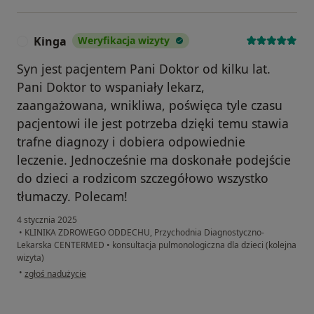
Kinga
Weryfikacja wizyty
K
Syn jest pacjentem Pani Doktor od kilku lat.
Pani Doktor to wspaniały lekarz,
zaangażowana, wnikliwa, poświęca tyle czasu
pacjentowi ile jest potrzeba dzięki temu stawia
trafne diagnozy i dobiera odpowiednie
leczenie. Jednocześnie ma doskonałe podejście
do dzieci a rodzicom szczegółowo wszystko
tłumaczy. Polecam!
4 stycznia 2025
•
KLINIKA ZDROWEGO ODDECHU, Przychodnia Diagnostyczno-
Lekarska CENTERMED
•
konsultacja pulmonologiczna dla dzieci (kolejna
wizyta)
w opinii użytkownika Kinga
•
zgłoś nadużycie