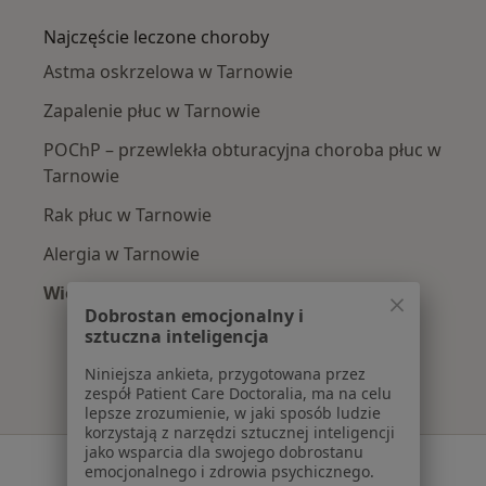
Najczęście leczone choroby
Astma oskrzelowa w Tarnowie
Zapalenie płuc w Tarnowie
POChP – przewlekła obturacyjna choroba płuc w
Tarnowie
Rak płuc w Tarnowie
Alergia w Tarnowie
Więcej (15)
Dobrostan emocjonalny i
Więcej w kategorii: Najczęście leczone chorob
sztuczna inteligencja
Niniejsza ankieta, przygotowana przez
zespół Patient Care Doctoralia, ma na celu
lepsze zrozumienie, w jaki sposób ludzie
korzystają z narzędzi sztucznej inteligencji
jako wsparcia dla swojego dobrostanu
Serwis
emocjonalnego i zdrowia psychicznego.