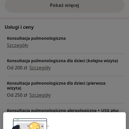
Pokaż więcej
o doświadczeniu
Usługi i ceny
Konsultacja pulmonologiczna
Szczegóły
Konsultacja pulmonologiczna dla dzieci (kolejna wizyta)
Od 200 zł
Szczegóły
Konsultacja pulmonologiczna dla dzieci (pierwsza
wizyta)
Od 250 zł
Szczegóły
Konsultacja pulmonologiczno-alergologiczna + USG płuc
- dzieci
Od 250 zł
Szczegóły