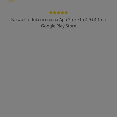
Nasza średnia ocena na App Store to 4.9 i 4.1 na
lek. Konrad Kania
Google Play Store
·
Więcej
W trakcie specjalizacji (Laryngolog)
43 opinie
Adres 1
Adres 2
Adres 3
Lwowska 197 - Budynek CDK, Tarnów
•
Mapa
Intercard
Konsultacja lekarska
od 280 zł
Specjalista nie oferuje umawiania online pod tym adresem.
Poproś o wizytę