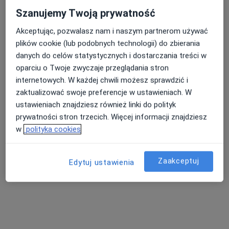
Szanujemy Twoją prywatność
Akceptując, pozwalasz nam i naszym partnerom używać
plików cookie (lub podobnych technologii) do zbierania
danych do celów statystycznych i dostarczania treści w
oparciu o Twoje zwyczaje przeglądania stron
internetowych. W każdej chwili możesz sprawdzić i
zaktualizować swoje preferencje w ustawieniach. W
Intercard
ustawieniach znajdziesz również linki do polityk
·
Więcej
Angiologia, Chirurgia, Chirurgia dziecięca
prywatności stron trzecich. Więcej informacji znajdziesz
2632 opinie
w
polityka cookies
Lwowska 197 - Budynek CDK, Tarnów
•
Mapa
Konsultacja dietetyczna (pierwsza wizyta)
od 150 zł
Zaakceptuj
Edytuj ustawienia
Pokaż więcej usług
dr n. med. Iryna
lek. Michał Jakubek
lek. Dorota Fryc
Stasiv
ortopeda
chirurg dziecięcy