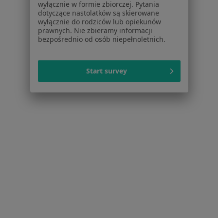
wyłącznie w formie zbiorczej. Pytania
Jak działają wyniki wyszukiwania
dotyczące nastolatków są skierowane
wyłącznie do rodziców lub opiekunów
Dostępność
prawnych. Nie zbieramy informacji
O nas
bezpośrednio od osób niepełnoletnich.
Praca
Rekrutujemy!
Partnerzy
Centrum prasowe
Start survey
Kontakt
Dla pacjentów
Lekarze
Placówki medyczne
Pytania i odpowiedzi
Usługi i zabiegi
Choroby
Pomoc
Aplikacje mobilne
Blog dla pacjentów