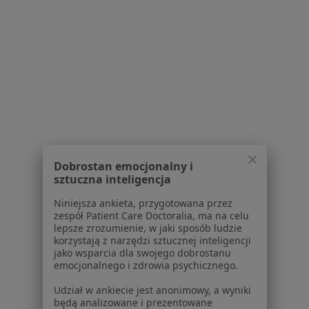
Zawał serca w Tarnowie
Więcej (15)
Więcej w kategorii: Schorzenia w Tarnowie
Zapalenie Gardła Specjaliści W Tarnowie
Dobrostan emocjonalny i
sztuczna inteligencja
Serwis
Niniejsza ankieta, przygotowana przez
zespół Patient Care Doctoralia, ma na celu
Regulamin
lepsze zrozumienie, w jaki sposób ludzie
korzystają z narzędzi sztucznej inteligencji
Polityka prywatności pacjentów
jako wsparcia dla swojego dobrostanu
Polityka prywatności profesjonalistów
emocjonalnego i zdrowia psychicznego.
Polityka prywatności dla profesjonalistów, których
Udział w ankiecie jest anonimowy, a wyniki
dane pozyskaliśmy samodzielnie
będą analizowane i prezentowane
Polityka cookies