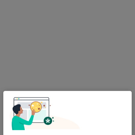
lek. Urszula Horbacewicz
·
Więcej
Laryngolog
69 opinii
Adres 1
Adres 2
Rydza-Śmigłego 5, Tarnów
•
Mapa
Centrum Zdrowia Tarnów
Konsultacja laryngologiczna
220 zł
Specjalista nie oferuje umawiania online pod tym adresem.
Poproś o wizytę