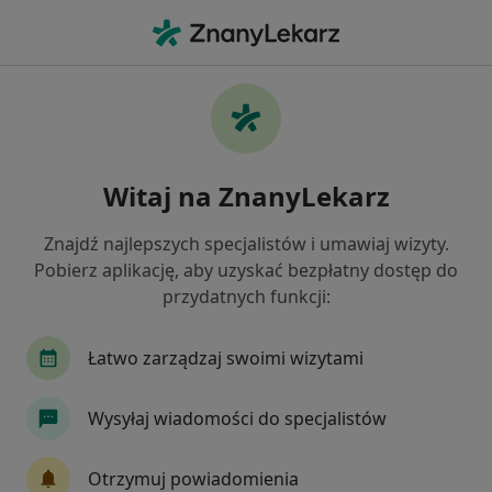
Me
Zapalenie Gardła • Tarnów, małopolskie
Filtry
• 1
Ubezpieczenie
Map
Zapalenie gardła specjaliści w Tarnowie
Witaj na ZnanyLekarz
Jak działają wyniki wyszukiwania
Znajdź najlepszych specjalistów i umawiaj wizyty.
Pobierz aplikację, aby uzyskać bezpłatny dostęp do
Jakiego specjalisty szukasz?
przydatnych funkcji:
Laryngolog
Chirurg
Dermatolog
Kar
Łatwo zarządzaj swoimi wizytami
Wysyłaj wiadomości do specjalistów
Otrzymuj powiadomienia