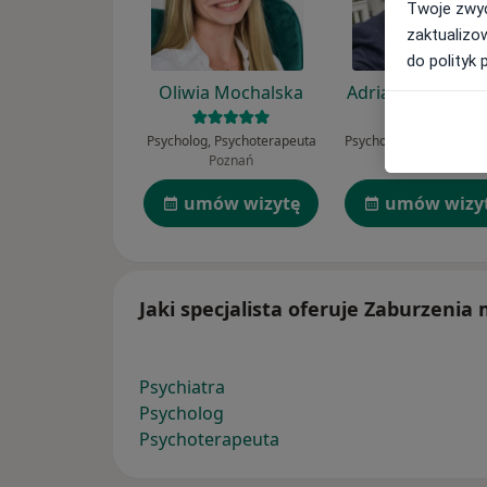
Twoje zwyc
zaktualizo
do polityk 
Oliwia Mochalska
Adrian Wychowa
Psycholog, Psychoterapeuta
Poznań
Szczecin
umów wizytę
umów wizy
Jaki specjalista oferuje Zaburzenia
Psychiatra
Psycholog
Psychoterapeuta