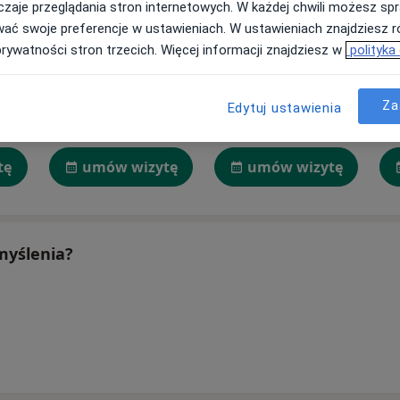
zaje przeglądania stron internetowych. W każdej chwili możesz spr
wać swoje preferencje w ustawieniach. W ustawieniach znajdziesz ró
prywatności stron trzecich. Więcej informacji znajdziesz w
polityka
ński
Aleksandra Nizińska
Paulina Skorupska
Za
Edytuj ustawienia
Psycholog, Psychotraumatolog, Seksuolog
Psycholog
Psycholog, Psychoonkolog, Psychoterapeuta
Warszawa
Poznań
tę
umów wizytę
umów wizytę
 myślenia?