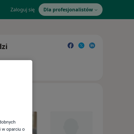
Zaloguj się
Dla profesjonalistów
dzi
odobnych
i w oparciu o