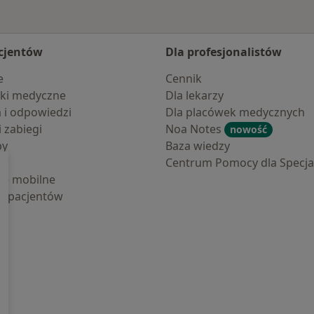
cjentów
Dla profesjonalistów
e
Cennik
ki medyczne
Dla lekarzy
a i odpowiedzi
Dla placówek medycznych
i zabiegi
Noa Notes
nowość
by
Baza wiedzy
Centrum Pomocy dla Specjal
cje mobilne
la pacjentów