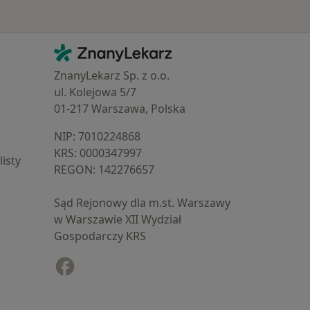
Kontakt
ZnanyLekarz - Strona główna
ZnanyLekarz Sp. z o.o.
ul. Kolejowa 5/7
01-217 Warszawa, Polska
NIP: ⁠7010224868
KRS: ⁠0000347997
isty
REGON: ⁠142276657
Sąd Rejonowy dla m.st. Warszawy
w Warszawie XII Wydział
Gospodarczy KRS
Facebook
otwiera się w nowej karcie