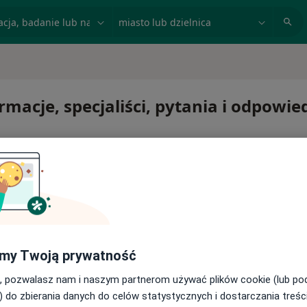
acja, badanie lub nazwisko
miasto lub dzielnica
macje, specjaliści, pytania i odpowie
my Twoją prywatność
, pozwalasz nam i naszym partnerom używać plików cookie (lub p
) do zbierania danych do celów statystycznych i dostarczania treśc