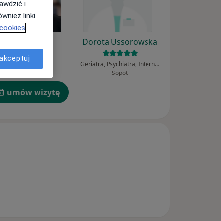
awdzić i
wnież linki
 cookies
Jakub Pawlak
Dorota Ussorowska
akceptuj
Psychiatra
Geriatra, Psychiatra, Internista
Kraków
Sopot
umów wizytę