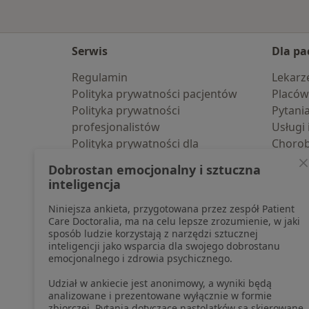
Serwis
Dla pa
Regulamin
Lekarz
Polityka prywatności pacjentów
Placów
Polityka prywatności
Pytani
profesjonalistów
Usługi 
Polityka prywatności dla
Choro
profesjonalistów, których dane
Pomoc
Dobrostan emocjonalny i sztuczna
pozyskaliśmy samodzielnie
Aplika
inteligencja
Polityka cookies
Blog d
Niniejsza ankieta, przygotowana przez zespół Patient
Jak działają wyniki wyszukiwania
Care Doctoralia, ma na celu lepsze zrozumienie, w jaki
Dostępność
sposób ludzie korzystają z narzędzi sztucznej
O nas
inteligencji jako wsparcia dla swojego dobrostanu
emocjonalnego i zdrowia psychicznego.
Praca
Rekrutujemy!
Partnerzy
Udział w ankiecie jest anonimowy, a wyniki będą
Centrum prasowe
analizowane i prezentowane wyłącznie w formie
zbiorczej. Pytania dotyczące nastolatków są skierowane