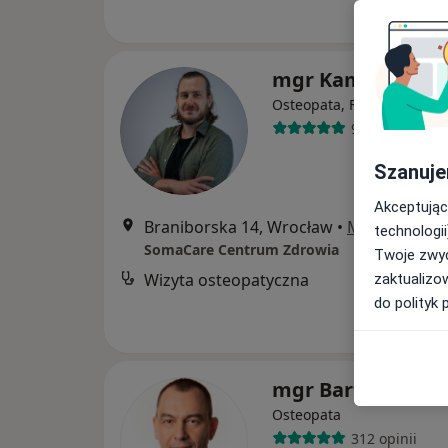
mgr Kamil Śnieci
Osteopata, Fizjoterapeuta
90 opinii
Szanuje
Akceptując
Braniborska 14, Wrocław
•
Mapa
technologii
SomaCare Centrum Zdrowia
Twoje zwyc
Wizyta osteopatyczna
zaktualizo
do polityk 
mgr Bartosz Sikor
Osteopata
312 opinii