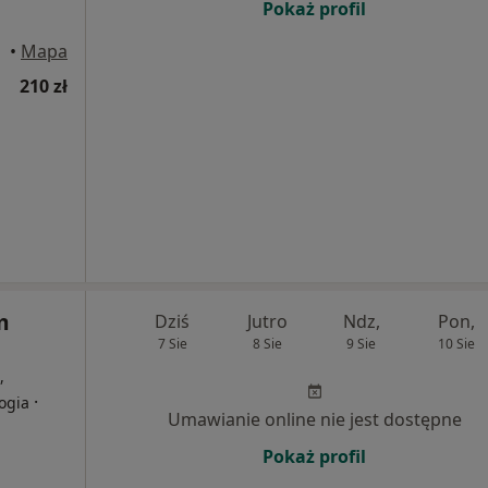
Pokaż profil
•
Mapa
210 zł
m
Dziś
Jutro
Ndz,
Pon,
7 Sie
8 Sie
9 Sie
10 Sie
,
·
ogia
Umawianie online nie jest dostępne
Pokaż profil