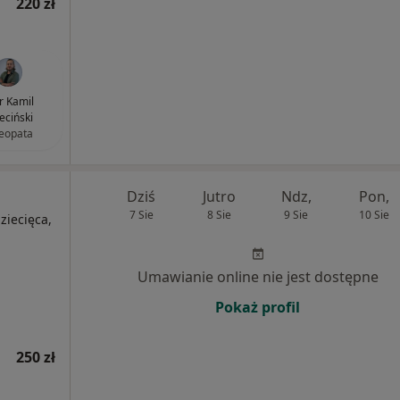
220 zł
 Kamil
eciński
eopata
Dziś
Jutro
Ndz,
Pon,
7 Sie
8 Sie
9 Sie
10 Sie
dziecięca,
Umawianie online nie jest dostępne
Pokaż profil
250 zł