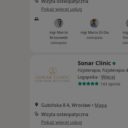
Wizyta osteopatyczna
Pokaż więcej usług
mgr Marcin
mgr Marco Di Dio
mgr
Brzozowski
osteopata
Śni
osteopata
ost
Sonar Clinic
Fizjoterapia, Fizjoterapia 
·
Więcej
Logopedia
143 opinie
Gubińska 8 A, Wrocław
•
Mapa
Wizyta osteopatyczna
Pokaż więcej usług