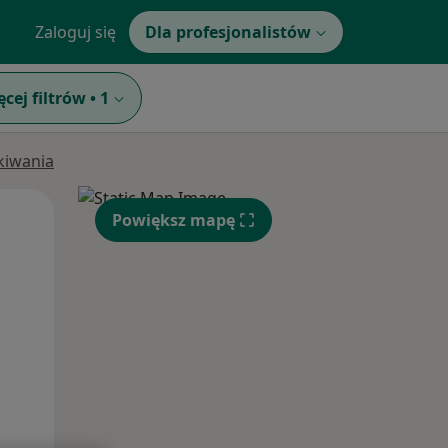
Zaloguj się
Dla profesjonalistów
ęcej filtrów
•
1
ukiwania
Wt,
Śr,
Czw,
Powiększ mapę
11 Sie
12 Sie
13 Sie