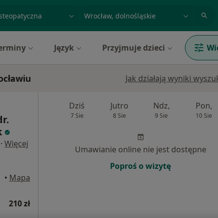
acja, badanie lub nazwisko
miasto lub dzielnica
erminy
Język
Przyjmuje dzieci
Wi
ocławiu
Jak działają wyniki wysz
Dziś
Jutro
Ndz,
Pon,
7 Sie
8 Sie
9 Sie
10 Sie
dr.
k
·
Więcej
Umawianie online nie jest dostępne
Poproś o wizytę
•
Mapa
210 zł