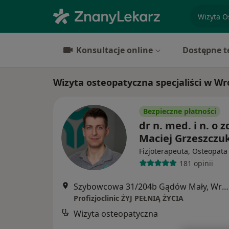
specjaliz
Konsultacje online
Dostępne t
Wizyta osteopatyczna specjaliści w Wr
Bezpieczne płatności
dr n. med. i n. o z
Maciej Grzeszczu
Fizjoterapeuta, Osteopata
181 opinii
Szybowcowa 31/204b Gądów Mały, Wrocław
Profizjoclinic ŻYJ PEŁNIĄ ŻYCIA
Wizyta osteopatyczna