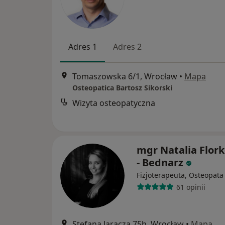
Adres 1
Adres 2
Tomaszowska 6/1, Wrocław
•
Mapa
Osteopatica Bartosz Sikorski
Wizyta osteopatyczna
mgr Natalia Flor
- Bednarz
Fizjoterapeuta, Osteopata
61 opinii
Stefana Jaracza 75h, Wrocław
•
Mapa