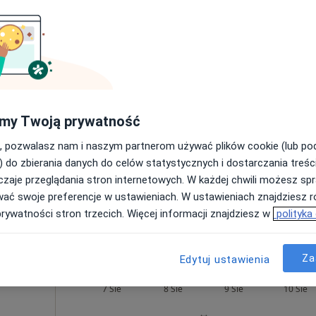
ński
Dziś
Jutro
Ndz,
Pon,
7 Sie
8 Sie
9 Sie
10 Sie
·
Więcej
Umawianie online nie jest dostępne
my Twoją prywatność
Poproś o wizytę
, pozwalasz nam i naszym partnerom używać plików cookie (lub p
) do zbierania danych do celów statystycznych i dostarczania treśc
zaje przeglądania stron internetowych. W każdej chwili możesz spr
250 zł
wać swoje preferencje w ustawieniach. W ustawieniach znajdziesz ró
prywatności stron trzecich. Więcej informacji znajdziesz w
polityka
Za
Edytuj ustawienia
ski
Dziś
Jutro
Ndz,
Pon,
7 Sie
8 Sie
9 Sie
10 Sie