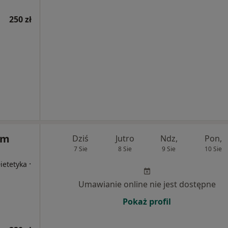
250 zł
um
Dziś
Jutro
Ndz,
Pon,
7 Sie
8 Sie
9 Sie
10 Sie
·
Dietetyka
Umawianie online nie jest dostępne
Pokaż profil