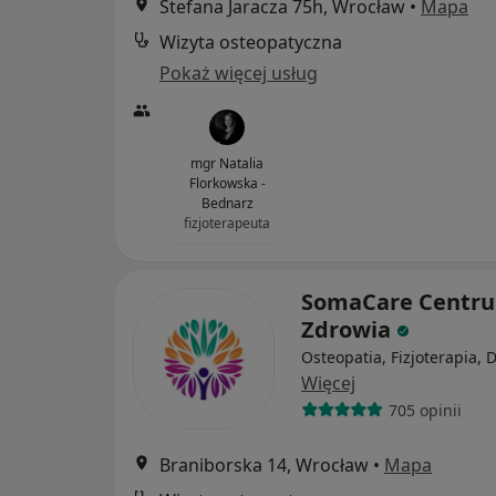
Stefana Jaracza 75h, Wrocław
•
Mapa
Wizyta osteopatyczna
Pokaż więcej usług
mgr Natalia
Florkowska -
Bednarz
fizjoterapeuta
SomaCare Centr
Zdrowia
Osteopatia, Fizjoterapia, 
Więcej
705 opinii
Braniborska 14, Wrocław
•
Mapa