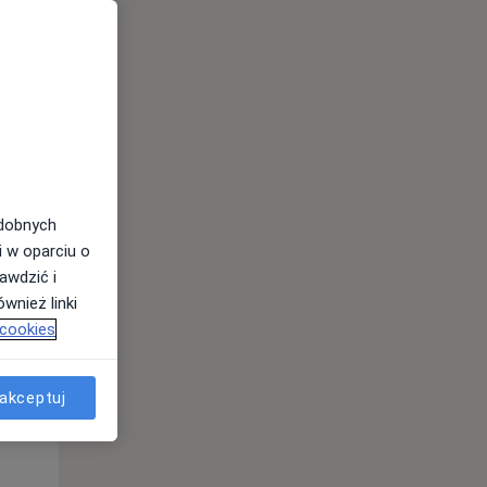
Wt,
Śr,
Czw,
11 Sie
12 Sie
13 Sie
odobnych
i w oparciu o
awdzić i
wnież linki
 cookies
akceptuj
Wt,
Śr,
Czw,
11 Sie
12 Sie
13 Sie