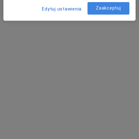
Marta Barlik-Rysa
Zaakceptuj
Edytuj ustawienia
Endokrynolog, Internista, Dietetyk
Gliwice
Janina Walczak
Neurolog
Poznań
Jan Stoiński
Neurolog
Skarżysko-Kamienna