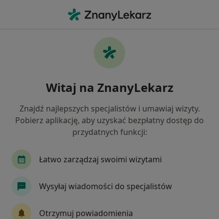
Me
Czego szukasz?
Strona Główna
Usługi
Wizyta Kontrolna 30 Minut
Wizyta kontrolna 30 minut -
Witaj na ZnanyLekarz
informacje, specjaliści, pytania i
odpowiedzi
Znajdź najlepszych specjalistów i umawiaj wizyty.
Pobierz aplikację, aby uzyskać bezpłatny dostęp do
przydatnych funkcji:
Łatwo zarządzaj swoimi wizytami
Informacje
Wysyłaj wiadomości do specjalistów
Eksperci - wizyta kontrolna 30 minut
Otrzymuj powiadomienia