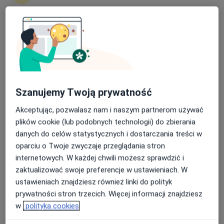
Milena Ogińska
Nasza średnia ocena na App Store to 4.9 i 4.1 na
Dietetyk
Google Play Store
Kielce
umów wizytę
Szanujemy Twoją prywatność
Kamila Radomska
Akceptując, pozwalasz nam i naszym partnerom używać
Neurolog
plików cookie (lub podobnych technologii) do zbierania
Biskupiec
danych do celów statystycznych i dostarczania treści w
umów wizytę
oparciu o Twoje zwyczaje przeglądania stron
internetowych. W każdej chwili możesz sprawdzić i
Danuta Myłek
zaktualizować swoje preferencje w ustawieniach. W
ustawieniach znajdziesz również linki do polityk
Alergolog, Dietetyk, Dermatolog
prywatności stron trzecich. Więcej informacji znajdziesz
Warszawa
w
polityka cookies