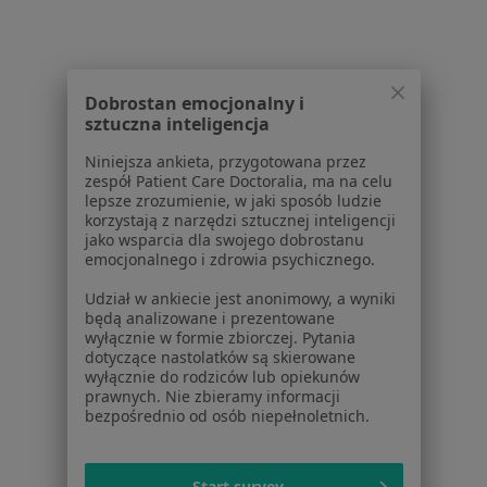
Dla profesjonalistów
Cennik
Dla lekarzy
Dobrostan emocjonalny i
Dla placówek medycznych
sztuczna inteligencja
Noa Notes
nowość
Baza wiedzy
Niniejsza ankieta, przygotowana przez
zespół Patient Care Doctoralia, ma na celu
Centrum Pomocy dla Specjalisty
lepsze zrozumienie, w jaki sposób ludzie
korzystają z narzędzi sztucznej inteligencji
Kontakt
jako wsparcia dla swojego dobrostanu
ZnanyLekarz - Strona główna
emocjonalnego i zdrowia psychicznego.
ZnanyLekarz Sp. z o.o.
Udział w ankiecie jest anonimowy, a wyniki
ul. Kolejowa 5/7
będą analizowane i prezentowane
01-217 Warszawa, Polska
wyłącznie w formie zbiorczej. Pytania
dotyczące nastolatków są skierowane
wyłącznie do rodziców lub opiekunów
NIP: ⁠7010224868
prawnych. Nie zbieramy informacji
KRS: ⁠0000347997
bezpośrednio od osób niepełnoletnich.
REGON: ⁠142276657
Sąd Rejonowy dla m.st. Warszawy w Warszawie XII
Start survey