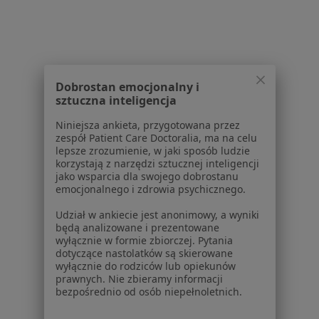
Blog dla pacjentów
Dla profesjonalistów
Cennik
Dla lekarzy
Dobrostan emocjonalny i
Dla placówek medycznych
sztuczna inteligencja
Noa Notes
nowość
Niniejsza ankieta, przygotowana przez
Baza wiedzy
zespół Patient Care Doctoralia, ma na celu
Centrum Pomocy dla Specjalisty
lepsze zrozumienie, w jaki sposób ludzie
korzystają z narzędzi sztucznej inteligencji
Kontakt
jako wsparcia dla swojego dobrostanu
ZnanyLekarz - Strona główna
emocjonalnego i zdrowia psychicznego.
ZnanyLekarz Sp. z o.o.
Udział w ankiecie jest anonimowy, a wyniki
ul. Kolejowa 5/7
będą analizowane i prezentowane
wyłącznie w formie zbiorczej. Pytania
01-217 Warszawa, Polska
dotyczące nastolatków są skierowane
wyłącznie do rodziców lub opiekunów
NIP: ⁠7010224868
prawnych. Nie zbieramy informacji
KRS: ⁠0000347997
bezpośrednio od osób niepełnoletnich.
REGON: ⁠142276657