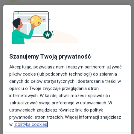
Paweł Kiedrzyn
Nasza średnia ocena na App Store to 4.9 i 4.1 na
Laryngolog
Google Play Store
Gdańsk
umów wizytę
Krzysztof Kiciński
Szanujemy Twoją prywatność
Akceptując, pozwalasz nam i naszym partnerom używać
Laryngolog
plików cookie (lub podobnych technologii) do zbierania
Sopot
danych do celów statystycznych i dostarczania treści w
umów wizytę
oparciu o Twoje zwyczaje przeglądania stron
internetowych. W każdej chwili możesz sprawdzić i
Maria Barzowska-Bielska
zaktualizować swoje preferencje w ustawieniach. W
ustawieniach znajdziesz również linki do polityk
Alergolog, Laryngolog
prywatności stron trzecich. Więcej informacji znajdziesz
Rumia
w
polityka cookies
umów wizytę