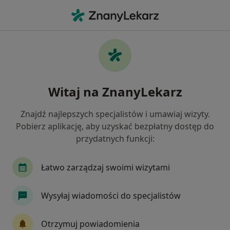
Me
Czego szukasz?
Strona Główna
Usługi
Utwardzanie Podniebienia
Utwardzanie podniebienia -
Witaj na ZnanyLekarz
informacje, specjaliści, pytania i
odpowiedzi
Znajdź najlepszych specjalistów i umawiaj wizyty.
Pobierz aplikację, aby uzyskać bezpłatny dostęp do
przydatnych funkcji:
Łatwo zarządzaj swoimi wizytami
Informacje
Wysyłaj wiadomości do specjalistów
Eksperci - utwardzanie podniebienia
Otrzymuj powiadomienia