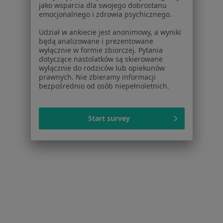
Centrum Pomocy dla Specjalisty
jako wsparcia dla swojego dobrostanu
emocjonalnego i zdrowia psychicznego.
Kontakt
ZnanyLekarz - Strona główna
Udział w ankiecie jest anonimowy, a wyniki
będą analizowane i prezentowane
ZnanyLekarz Sp. z o.o.
wyłącznie w formie zbiorczej. Pytania
ul. Kolejowa 5/7
dotyczące nastolatków są skierowane
wyłącznie do rodziców lub opiekunów
01-217 Warszawa, Polska
prawnych. Nie zbieramy informacji
bezpośrednio od osób niepełnoletnich.
NIP: ⁠7010224868
KRS: ⁠0000347997
REGON: ⁠142276657
Start survey
Sąd Rejonowy dla m.st. Warszawy w Warszawie XII
Wydział Gospodarczy KRS
Facebook
otwiera się w nowej karcie
otwiera się w nowej karcie
otwiera się w nowej karcie
otwiera się w nowej karcie
otwiera się w nowej karci
otwiera się
otwi
Polska
,
Türkiye
,
España
,
Italia
,
Deutschland
,
Česko
,