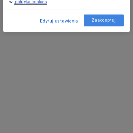
w
polityka cookies
Zaakceptuj
lek. Marcin Iwański
Edytuj ustawienia
·
Więcej
Radiolog
174 opinie
Czysta 3, Krasnystaw
•
Mapa
Luxmed Krasnystaw - Czysta 3
USG piersi
250 zł
Specjalista nie oferuje umawiania online pod tym adresem.
Poproś o wizytę