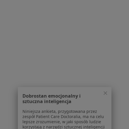
Kontakt
Dla pacjentów
Lekarze
Placówki medyczne
Pytania i odpowiedzi
Usługi i zabiegi
Choroby
Pomoc
Aplikacje mobilne
Blog dla pacjentów
Dla profesjonalistów
Cennik
Dobrostan emocjonalny i
sztuczna inteligencja
Dla lekarzy
Dla placówek medycznych
Niniejsza ankieta, przygotowana przez
Noa Notes
zespół Patient Care Doctoralia, ma na celu
nowość
lepsze zrozumienie, w jaki sposób ludzie
Baza wiedzy
korzystają z narzędzi sztucznej inteligencji