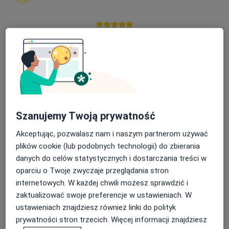
Nasza średnia ocena na App Store to 4.9 i 4.1 na
lek. Aneta Łącz
Google Play Store
·
Więcej
Nefrolog
83 opinie
Czysta 3, Krasnystaw
•
Mapa
Luxmed Krasnystaw - Czysta 3
USG piersi
200 zł
Szanujemy Twoją prywatność
Specjalista nie oferuje umawiania online pod tym adresem.
Akceptując, pozwalasz nam i naszym partnerom używać
plików cookie (lub podobnych technologii) do zbierania
Poproś o wizytę
danych do celów statystycznych i dostarczania treści w
oparciu o Twoje zwyczaje przeglądania stron
internetowych. W każdej chwili możesz sprawdzić i
zaktualizować swoje preferencje w ustawieniach. W
ustawieniach znajdziesz również linki do polityk
prywatności stron trzecich. Więcej informacji znajdziesz