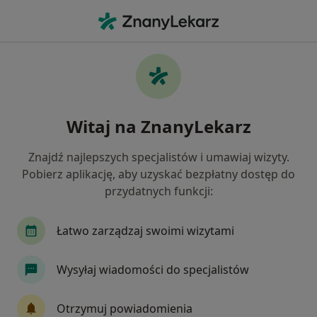
Me
Usg Piersi • Krasnystaw, lubelskie
Filtry
• 1
Ubezpieczenie
Map
USG piersi specjaliści w Krasnymstawie
Witaj na ZnanyLekarz
Jak działają wyniki wyszukiwania
Znajdź najlepszych specjalistów i umawiaj wizyty.
Pobierz aplikację, aby uzyskać bezpłatny dostęp do
Jaką wizytę chcesz umówić?
przydatnych funkcji:
USG piersi
Łatwo zarządzaj swoimi wizytami
Wysyłaj wiadomości do specjalistów
Otrzymuj powiadomienia