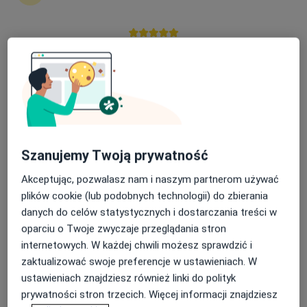
Nasza średnia ocena na App Store to 4.9 i 4.1 na
lek. Marcin Iwański
Google Play Store
·
Więcej
Radiolog
174 opinie
Czysta 3, Krasnystaw
•
Mapa
Luxmed Krasnystaw - Czysta 3
USG jąder
220 zł
Szanujemy Twoją prywatność
Specjalista nie oferuje umawiania online pod tym adresem.
Akceptując, pozwalasz nam i naszym partnerom używać
plików cookie (lub podobnych technologii) do zbierania
Poproś o wizytę
danych do celów statystycznych i dostarczania treści w
oparciu o Twoje zwyczaje przeglądania stron
internetowych. W każdej chwili możesz sprawdzić i
zaktualizować swoje preferencje w ustawieniach. W
ustawieniach znajdziesz również linki do polityk
prywatności stron trzecich. Więcej informacji znajdziesz