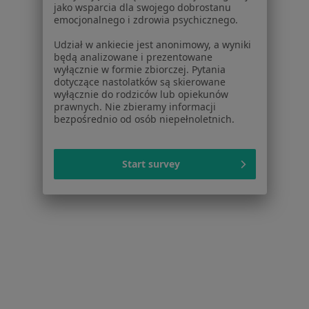
Centrum Pomocy dla Specjalisty
jako wsparcia dla swojego dobrostanu
emocjonalnego i zdrowia psychicznego.
Kontakt
ZnanyLekarz - Strona główna
Udział w ankiecie jest anonimowy, a wyniki
będą analizowane i prezentowane
ZnanyLekarz Sp. z o.o.
wyłącznie w formie zbiorczej. Pytania
ul. Kolejowa 5/7
dotyczące nastolatków są skierowane
wyłącznie do rodziców lub opiekunów
01-217 Warszawa, Polska
prawnych. Nie zbieramy informacji
bezpośrednio od osób niepełnoletnich.
NIP: ⁠7010224868
KRS: ⁠0000347997
REGON: ⁠142276657
Start survey
Sąd Rejonowy dla m.st. Warszawy w Warszawie XII
Wydział Gospodarczy KRS
Facebook
otwiera się w nowej karcie
otwiera się w nowej karcie
otwiera się w nowej karcie
otwiera się w nowej karcie
otwiera się w nowej karci
otwiera się
otwi
Polska
,
Türkiye
,
España
,
Italia
,
Deutschland
,
Česko
,