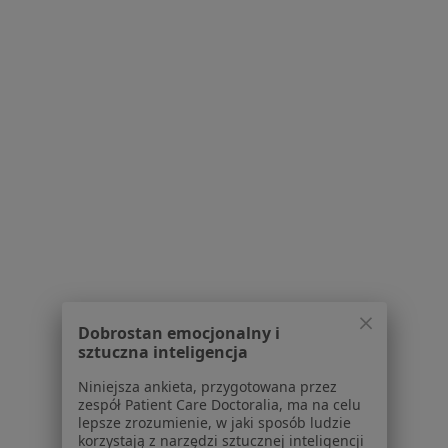
Kontakt
Dla pacjentów
Lekarze
Placówki medyczne
Pytania i odpowiedzi
Usługi i zabiegi
Choroby
Pomoc
Aplikacje mobilne
Blog dla pacjentów
Dla profesjonalistów
Cennik
Dobrostan emocjonalny i
sztuczna inteligencja
Dla lekarzy
Dla placówek medycznych
Niniejsza ankieta, przygotowana przez
Noa Notes
zespół Patient Care Doctoralia, ma na celu
nowość
lepsze zrozumienie, w jaki sposób ludzie
Baza wiedzy
korzystają z narzędzi sztucznej inteligencji