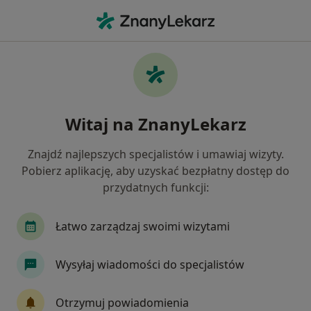
Me
Usg Jąder • Krasnystaw, lubelskie
Filtry
• 1
Ubezpieczenie
Map
USG jąder specjaliści w Krasnymstawie
Witaj na ZnanyLekarz
Jak działają wyniki wyszukiwania
Znajdź najlepszych specjalistów i umawiaj wizyty.
Pobierz aplikację, aby uzyskać bezpłatny dostęp do
Jaką wizytę chcesz umówić?
przydatnych funkcji:
USG jąder
Łatwo zarządzaj swoimi wizytami
Wysyłaj wiadomości do specjalistów
Otrzymuj powiadomienia