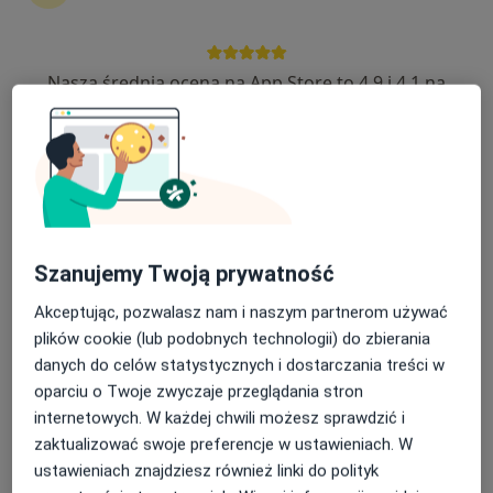
Diagnostyka
18 opinii
Nasza średnia ocena na App Store to 4.9 i 4.1 na
Francuska 34, Katowice
•
Mapa
Google Play Store
Tomografia trzustki
od 450 zł
Pokaż więcej usług
Brak dostępnych specjalistów z wolnymi terminami w tym centrum medycznym.
Pokaż profil
Szanujemy Twoją prywatność
Akceptując, pozwalasz nam i naszym partnerom używać
plików cookie (lub podobnych technologii) do zbierania
danych do celów statystycznych i dostarczania treści w
oparciu o Twoje zwyczaje przeglądania stron
internetowych. W każdej chwili możesz sprawdzić i
zaktualizować swoje preferencje w ustawieniach. W
ustawieniach znajdziesz również linki do polityk