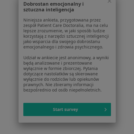
Dobrostan emocjonalny i
sztuczna inteligencja
Cennik
Dla lekarzy
Niniejsza ankieta, przygotowana przez
Dla placówek medycznych
zespół Patient Care Doctoralia, ma na celu
lepsze zrozumienie, w jaki sposób ludzie
Noa Notes
nowość
korzystają z narzędzi sztucznej inteligencji
Baza wiedzy
jako wsparcia dla swojego dobrostanu
Centrum Pomocy dla Specjalisty
emocjonalnego i zdrowia psychicznego.
Kontakt
Udział w ankiecie jest anonimowy, a wyniki
ZnanyLekarz - Strona główna
będą analizowane i prezentowane
wyłącznie w formie zbiorczej. Pytania
ZnanyLekarz Sp. z o.o.
dotyczące nastolatków są skierowane
wyłącznie do rodziców lub opiekunów
ul. Kolejowa 5/7
prawnych. Nie zbieramy informacji
01-217 Warszawa, Polska
bezpośrednio od osób niepełnoletnich.
NIP: ⁠7010224868
KRS: ⁠0000347997
Start survey
REGON: ⁠142276657
Sąd Rejonowy dla m.st. Warszawy w Warszawie XII