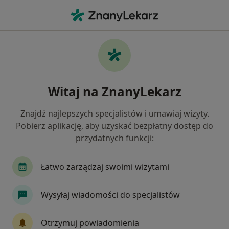
Me
Tomografia Trzustki • Siemianowice Śląskie, śląskie
Filtry
• 1
Mapa
Tomografia trzustki specjaliści w
Witaj na ZnanyLekarz
Siemianowicach Śląskich
Jak działają wyniki wyszukiwania
Znajdź najlepszych specjalistów i umawiaj wizyty.
Pobierz aplikację, aby uzyskać bezpłatny dostęp do
przydatnych funkcji:
Łatwo zarządzaj swoimi wizytami
Wysyłaj wiadomości do specjalistów
LUX MED Diagnostyka Katowice -
Otrzymuj powiadomienia
Francuska 34