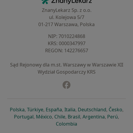
ZnanyLekarz Sp. z o.o.
ul. Kolejowa 5/7
01-217 Warszawa, Polska
NIP: ⁠7010224868
KRS: ⁠0000347997
REGON: ⁠142276657
Sąd Rejonowy dla m.st. Warszawy w Warszawie XII
Wydział Gospodarczy KRS
Facebook
otwiera się w nowej karcie
otwiera się w nowej karcie
otwiera się w nowej karcie
otwiera się w nowej karcie
otwiera się w nowej karci
otwiera się
otwi
Polska
,
Türkiye
,
España
,
Italia
,
Deutschland
,
Česko
,
otwiera się w nowej karcie
otwiera się w nowej karcie
otwiera się w nowej karcie
otwiera się w nowej kar
otwiera się 
otwier
Portugal
,
México
,
Chile
,
Brasil
,
Argentina
,
Perú
,
otwiera się w nowej karc
Colombia