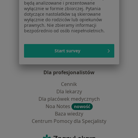
będą analizowane i prezentowane
Lekarze
wyłącznie w formie zbiorczej. Pytania
dotyczące nastolatków są skierowane
Placówki medyczne
wyłącznie do rodziców lub opiekunów
Pytania i odpowiedzi
prawnych. Nie zbieramy informacji
Usługi i zabiegi
bezpośrednio od osób niepełnoletnich.
Choroby
Pomoc
Start survey
Aplikacje mobilne
Blog dla pacjentów
Dla profesjonalistów
Cennik
Dla lekarzy
Dla placówek medycznych
Noa Notes
nowość
Baza wiedzy
Centrum Pomocy dla Specjalisty
Kontakt
ZnanyLekarz - Strona główna