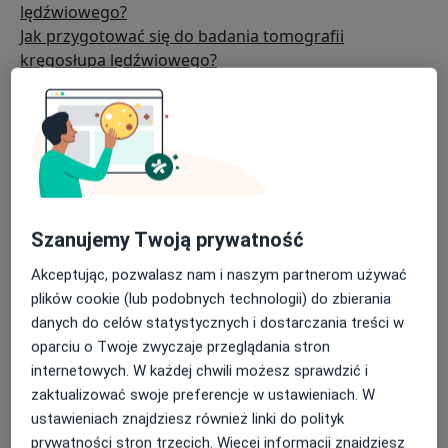
lędźwiowego?
Jak przygotować się do badania tomografii
kręgosłupa lędźwiowego?
Ceny usługi wg miast
Tomografia kręgosłupa lędźwiowego: polecani
specjaliści i kliniki
Często zadawane pytania
Szanujemy Twoją prywatność
Do czego jest używana
Akceptując, pozwalasz nam i naszym partnerom używać
tomografia kręgosłupa
plików cookie (lub podobnych technologii) do zbierania
lędźwiowego?
danych do celów statystycznych i dostarczania treści w
oparciu o Twoje zwyczaje przeglądania stron
Tomografia kręgosłupa lędźwiowego jest kluczowa
internetowych. W każdej chwili możesz sprawdzić i
w diagnozowaniu szerokiej gamy schorzeń, od
zaktualizować swoje preferencje w ustawieniach. W
urazów mechanicznych po zmiany zwyrodnieniowe i
ustawieniach znajdziesz również linki do polityk
zapalne. Jest wykorzystywana do precyzyjnego
prywatności stron trzecich. Więcej informacji znajdziesz