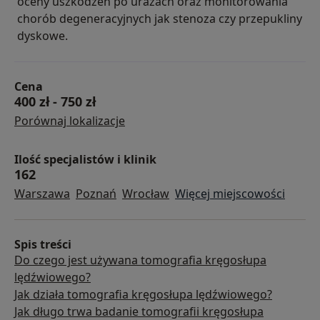
oceny uszkodzeń po urazach oraz monitorowania
chorób degeneracyjnych jak stenoza czy przepukliny
dyskowe.
Cena
400 zł
-
750 zł
Porównaj lokalizacje
Ilość specjalistów i klinik
162
Warszawa
Poznań
Wrocław
Więcej miejscowości
Spis treści
Do czego jest używana tomografia kręgosłupa
lędźwiowego?
Jak działa tomografia kręgosłupa lędźwiowego?
Jak długo trwa badanie tomografii kręgosłupa