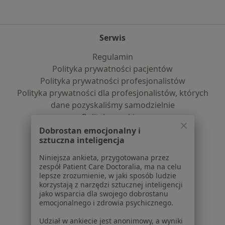
Serwis
Regulamin
Polityka prywatności pacjentów
Polityka prywatności profesjonalistów
Polityka prywatności dla profesjonalistów, których
dane pozyskaliśmy samodzielnie
Polityka cookies
Jak działają wyniki wyszukiwania
Dobrostan emocjonalny i
sztuczna inteligencja
Dostępność
O nas
Niniejsza ankieta, przygotowana przez
Praca
Rekrutujemy!
zespół Patient Care Doctoralia, ma na celu
lepsze zrozumienie, w jaki sposób ludzie
Partnerzy
korzystają z narzędzi sztucznej inteligencji
Centrum prasowe
jako wsparcia dla swojego dobrostanu
Kontakt
emocjonalnego i zdrowia psychicznego.
Dla pacjentów
Udział w ankiecie jest anonimowy, a wyniki