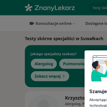
specjaliz
Konsultacje online
Dostępne t
Testy skórne specjaliści w Suwałkach
Jakiego specjalisty szukasz?
Alergolog
Pulmonolog
Anest
Zobacz więcej
Szanuje
Krzysztof Dąbrow
Akceptując
·
W
Alergolog, Pulmonolog
technologii