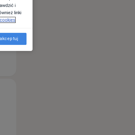
awdzić i
wnież linki
 cookies
akceptuj
Śr,
Czw,
Pt,
12 Sie
13 Sie
14 Sie