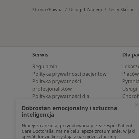
Strona Główna
Usługi I Zabiegi
Testy Skórne
Z
Serwis
Dla pa
Regulamin
Lekarz
Polityka prywatności pacjentów
Placów
Polityka prywatności
Pytani
profesjonalistów
Usługi 
Polityka prywatności dla
Choro
profesjonalistów, których dane
Pomoc
Dobrostan emocjonalny i sztuczna
pozyskaliśmy samodzielnie
Aplika
inteligencja
Polityka cookies
Blog d
Niniejsza ankieta, przygotowana przez zespół Patient
Jak działają wyniki wyszukiwania
Care Doctoralia, ma na celu lepsze zrozumienie, w jaki
Dostępność
sposób ludzie korzystają z narzędzi sztucznej