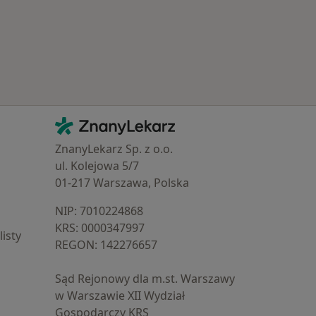
Kontakt
ZnanyLekarz - Strona główna
ZnanyLekarz Sp. z o.o.
ul. Kolejowa 5/7
01-217 Warszawa, Polska
NIP: ⁠7010224868
KRS: ⁠0000347997
isty
REGON: ⁠142276657
Sąd Rejonowy dla m.st. Warszawy
w Warszawie XII Wydział
Gospodarczy KRS