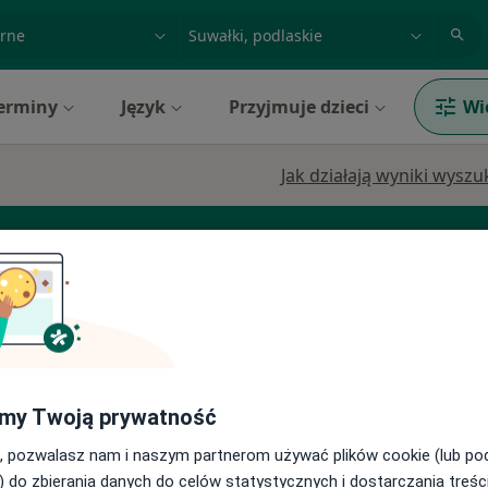
acja, badanie lub nazwisko
miasto lub dzielnica
erminy
Język
Przyjmuje dzieci
Wi
Jak działają wyniki wysz
ezjolog
Chirurg
Dermatolog
my Twoją prywatność
ski
Dziś
Jutro
Pon,
Wt,
, pozwalasz nam i naszym partnerom używać plików cookie (lub p
8 Sie
9 Sie
10 Sie
11 Sie
ięcej
) do zbierania danych do celów statystycznych i dostarczania treśc