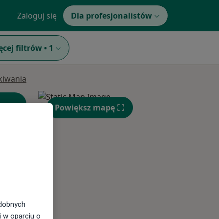
Zaloguj się
Dla profesjonalistów
ęcej filtrów
•
1
ukiwania
Powiększ mapę
Śr,
Czw,
Pt,
odobnych
12 Sie
13 Sie
14 Sie
i w oparciu o