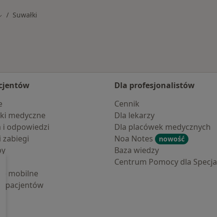
Suwałki
mień miasto
cjentów
Dla profesjonalistów
e
Cennik
ki medyczne
Dla lekarzy
a i odpowiedzi
Dla placówek medycznych
i zabiegi
Noa Notes
nowość
by
Baza wiedzy
Centrum Pomocy dla Specjal
cje mobilne
la pacjentów