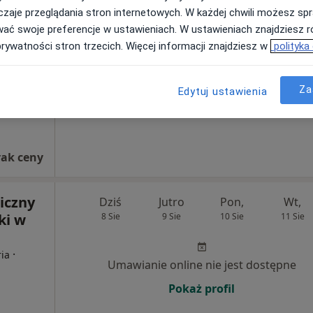
zaje przeglądania stron internetowych. W każdej chwili możesz spr
wać swoje preferencje w ustawieniach. W ustawieniach znajdziesz ró
Umawianie online nie jest dostępne
prywatności stron trzecich. Więcej informacji znajdziesz w
polityka
Poproś o wizytę
Za
Edytuj ustawienia
rak ceny
iczny
Dziś
Jutro
Pon,
Wt,
ki w
8 Sie
9 Sie
10 Sie
11 Sie
·
ria
Umawianie online nie jest dostępne
Pokaż profil