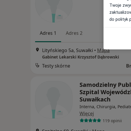
Twoje zwyc
zaktualizo
do polityk 
Adres 1
Adres 2
Lityńskiego 5a, Suwałki
•
Mapa
Gabinet Lekarski Krzysztof Dąbrowski
Testy skórne
B
Samodzielny Publ
Szpital Wojewódz
Suwałkach
Interna, Chirurgia, Pediat
Więcej
119 opinii