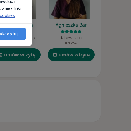
awdzić i
wnież linki
 cookies
Karol Szymura
Agnieszka Bar
akceptuj
Fizjoterapeuta, Fizjoterapeuta dziecięcy
Fizjoterapeuta
Lisia Góra
Kraków
umów wizytę
umów wizytę