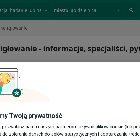
acja, badanie lub nazwisko
miasto lub dzielnica
che Igłowanie
głowanie - informacje, specjaliści, py
e igłowanie
my Twoją prywatność
, pozwalasz nam i naszym partnerom używać plików cookie (lub p
) do zbierania danych do celów statystycznych i dostarczania treśc