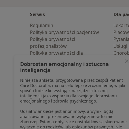
Serwis
Dla pa
Regulamin
Lekarz
Polityka prywatności pacjentów
Placów
Polityka prywatności
Pytani
profesjonalistów
Usługi 
Polityka prywatności dla
Choro
profesjonalistów, których dane
Pomoc
Dobrostan emocjonalny i sztuczna
pozyskaliśmy samodzielnie
Aplika
inteligencja
Polityka cookies
Blog d
Niniejsza ankieta, przygotowana przez zespół Patient
Jak działają wyniki wyszukiwania
Care Doctoralia, ma na celu lepsze zrozumienie, w jaki
Dostępność
sposób ludzie korzystają z narzędzi sztucznej
O nas
inteligencji jako wsparcia dla swojego dobrostanu
emocjonalnego i zdrowia psychicznego.
Praca
Rekrutujemy!
Partnerzy
Udział w ankiecie jest anonimowy, a wyniki będą
Centrum prasowe
analizowane i prezentowane wyłącznie w formie
zbiorczej. Pytania dotyczące nastolatków są skierowane
Kontakt
wyłącznie do rodziców lub opiekunów prawnych. Nie