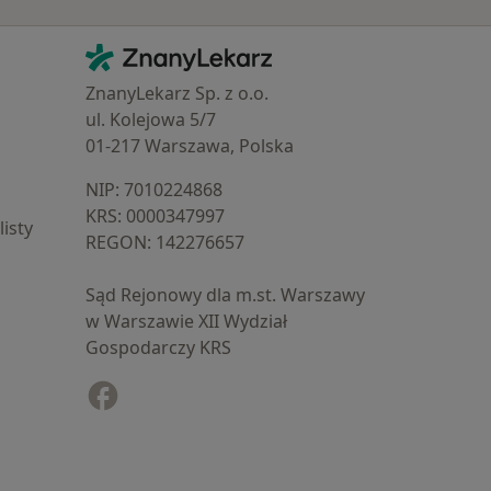
Kontakt
ZnanyLekarz - Strona główna
ZnanyLekarz Sp. z o.o.
ul. Kolejowa 5/7
01-217 Warszawa, Polska
NIP: ⁠7010224868
KRS: ⁠0000347997
isty
REGON: ⁠142276657
Sąd Rejonowy dla m.st. Warszawy
w Warszawie XII Wydział
Gospodarczy KRS
Facebook
otwiera się w nowej karcie