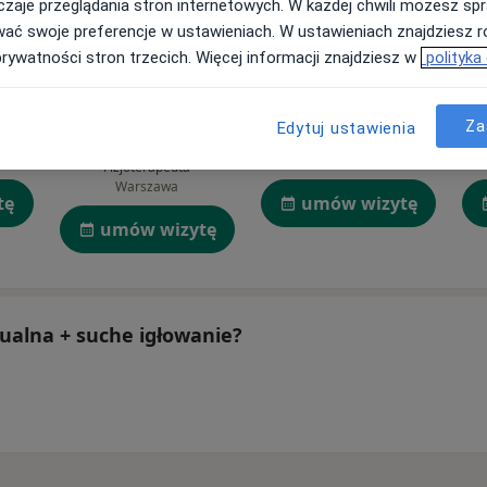
zaje przeglądania stron internetowych. W każdej chwili możesz spr
wać swoje preferencje w ustawieniach. W ustawieniach znajdziesz ró
prywatności stron trzecich. Więcej informacji znajdziesz w
polityka
Aleksander
Paulina Jagoda
Charakterow
Za
Edytuj ustawienia
Fizjoterapeuta
Opole
Fizjoterapeuta
Warszawa
tę
umów wizytę
umów wizytę
nualna + suche igłowanie?