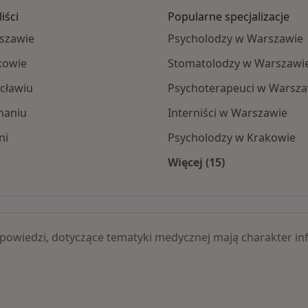
iści
Popularne specjalizacje
rszawie
Psycholodzy w Warszawie
kowie
Stomatolodzy w Warszawi
cławiu
Psychoterapeuci w Warsza
naniu
Interniści w Warszawie
ni
Psycholodzy w Krakowie
Więcej (15)
 + suche igłowanie specjaliści
Więcej w kategorii: 
 odpowiedzi, dotyczące tematyki medycznej mają charakter