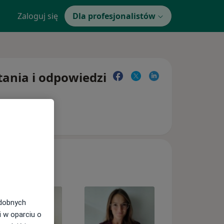
Zaloguj się
Dla profesjonalistów
tania i odpowiedzi
odobnych
i w oparciu o