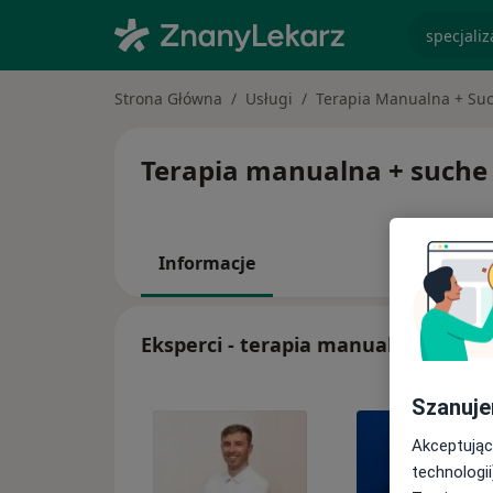
specjaliz
Strona Główna
Usługi
Terapia Manualna + Su
Terapia manualna + suche i
Informacje
Eksperci - terapia manualna + such
Szanuje
Akceptując
technologii