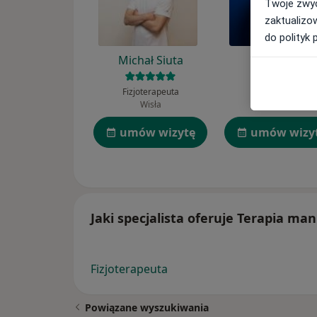
Twoje zwyc
zaktualizo
do polityk 
Michał Siuta
Anna Golec
Fizjoterapeuta
Fizjoterapeuta
Wisła
Tarnów
umów wizytę
umów wizy
Jaki specjalista oferuje Terapia ma
Fizjoterapeuta
Powiązane wyszukiwania