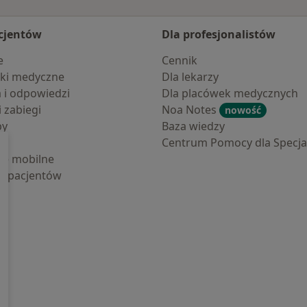
cjentów
Dla profesjonalistów
e
Cennik
ki medyczne
Dla lekarzy
a i odpowiedzi
Dla placówek medycznych
i zabiegi
Noa Notes
nowość
by
Baza wiedzy
Centrum Pomocy dla Specjal
cje mobilne
la pacjentów