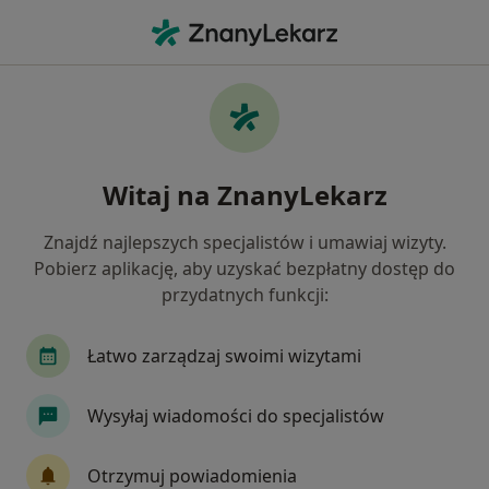
Me
Czego szukasz?
Strona Główna
Usługi
Terapia Bańka Próżniową
Terapia bańka próżniową -
Witaj na ZnanyLekarz
informacje, specjaliści, pytania i
odpowiedzi
Znajdź najlepszych specjalistów i umawiaj wizyty.
Pobierz aplikację, aby uzyskać bezpłatny dostęp do
przydatnych funkcji:
Łatwo zarządzaj swoimi wizytami
Informacje
Wysyłaj wiadomości do specjalistów
Eksperci - terapia bańka próżniową
Otrzymuj powiadomienia