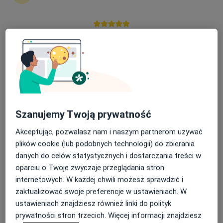
Sara Wiśniewska
Nasza średnia ocena na App Store to 4.9 i 4.1 na
Fizjoterapeuta
Google Play Store
Toruń
umów wizytę
Patrycja Rembecka
Szanujemy Twoją prywatność
Fizjoterapeuta
Złotów
Akceptując, pozwalasz nam i naszym partnerom używać
umów wizytę
plików cookie (lub podobnych technologii) do zbierania
danych do celów statystycznych i dostarczania treści w
Dominika Pażądka-Pietkiewicz
oparciu o Twoje zwyczaje przeglądania stron
internetowych. W każdej chwili możesz sprawdzić i
Fizjoterapeuta
zaktualizować swoje preferencje w ustawieniach. W
Złotów
ustawieniach znajdziesz również linki do polityk
umów wizytę
prywatności stron trzecich. Więcej informacji znajdziesz