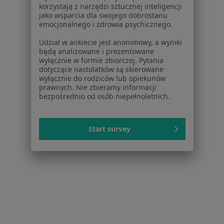
Baza wiedzy
korzystają z narzędzi sztucznej inteligencji
Centrum Pomocy dla Specjalisty
jako wsparcia dla swojego dobrostanu
emocjonalnego i zdrowia psychicznego.
Kontakt
ZnanyLekarz - Strona główna
Udział w ankiecie jest anonimowy, a wyniki
będą analizowane i prezentowane
ZnanyLekarz Sp. z o.o.
wyłącznie w formie zbiorczej. Pytania
dotyczące nastolatków są skierowane
ul. Kolejowa 5/7
wyłącznie do rodziców lub opiekunów
01-217 Warszawa, Polska
prawnych. Nie zbieramy informacji
bezpośrednio od osób niepełnoletnich.
NIP: ⁠7010224868
KRS: ⁠0000347997
REGON: ⁠142276657
Start survey
Sąd Rejonowy dla m.st. Warszawy w Warszawie XII
Wydział Gospodarczy KRS
Facebook
otwiera się w nowej karcie