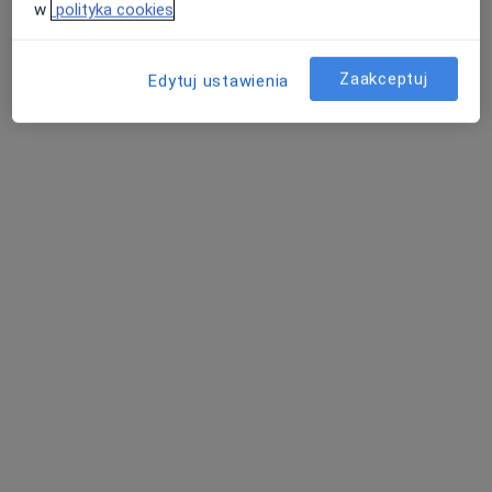
w
polityka cookies
Malwina Jedlikowska
Zaakceptuj
Technik masażysta
Edytuj ustawienia
Złotów
umów wizytę
Agata Kalwas
Fizjoterapeuta
Gruszczyn
umów wizytę
Natalia Kluczna
Fizjoterapeuta
Sosnowiec
umów wizytę