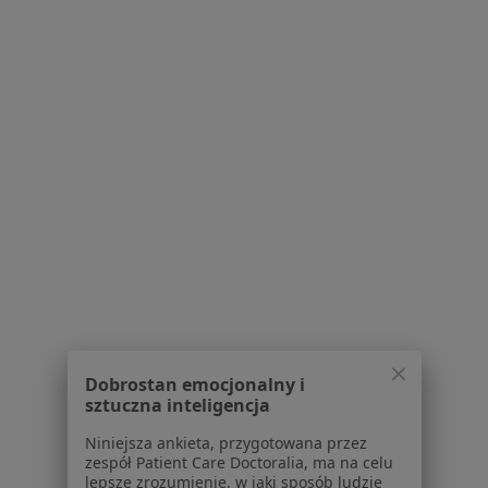
Centrum prasowe
Kontakt
Dla pacjentów
Lekarze
Placówki medyczne
Pytania i odpowiedzi
Usługi i zabiegi
Choroby
Pomoc
Aplikacje mobilne
Blog dla pacjentów
Dla profesjonalistów
Dobrostan emocjonalny i
Cennik
sztuczna inteligencja
Dla lekarzy
Dla placówek medycznych
Niniejsza ankieta, przygotowana przez
zespół Patient Care Doctoralia, ma na celu
Noa Notes
nowość
lepsze zrozumienie, w jaki sposób ludzie