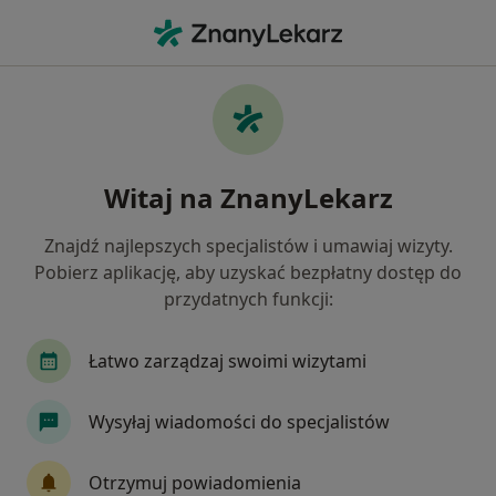
Me
Szyna Relaksacyjna • Dąbrowa Górnicza, śląskie
Filtry
• 1
Ubezpieczenie
Map
Szyna relaksacyjna specjaliści w Dąbrowie
Witaj na ZnanyLekarz
Górniczej
Jak działają wyniki wyszukiwania
Znajdź najlepszych specjalistów i umawiaj wizyty.
Pobierz aplikację, aby uzyskać bezpłatny dostęp do
przydatnych funkcji:
Jakiego specjalisty szukasz?
Stomatolog
Neurolog
Lekarz wykonujący
Łatwo zarządzaj swoimi wizytami
Wysyłaj wiadomości do specjalistów
Otrzymuj powiadomienia