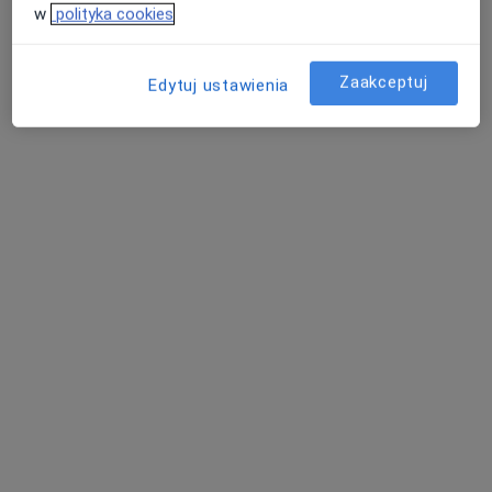
w
polityka cookies
Zaakceptuj
Edytuj ustawienia
lek. dent. Anna Dołba
·
Więcej
Stomatolog
14 opinii
Szpitalna 14, Dąbrowa Górnicza
•
Mapa
Elmadent
Szyna relaksacyjna
600 zł
Specjalista nie oferuje umawiania online pod tym adresem.
Poproś o wizytę