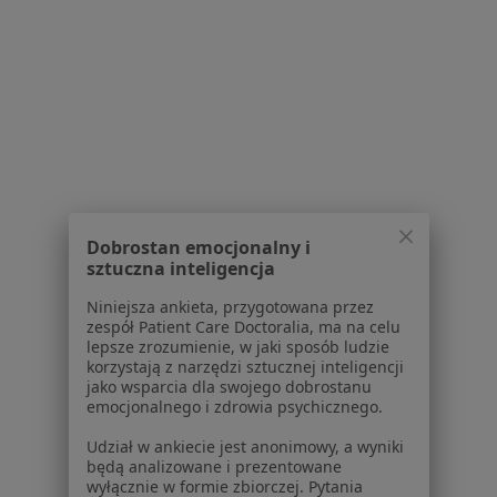
Serwis
Regulamin
Polityka prywatności pacjentów
Polityka prywatności profesjonalistów
Polityka prywatności dla profesjonalistów, których
dane pozyskaliśmy samodzielnie
Polityka cookies
Jak działają wyniki wyszukiwania
Dobrostan emocjonalny i
Dostępność
sztuczna inteligencja
O nas
Niniejsza ankieta, przygotowana przez
Praca
Rekrutujemy!
zespół Patient Care Doctoralia, ma na celu
Partnerzy
lepsze zrozumienie, w jaki sposób ludzie
korzystają z narzędzi sztucznej inteligencji
Centrum prasowe
jako wsparcia dla swojego dobrostanu
Kontakt
emocjonalnego i zdrowia psychicznego.
Dla pacjentów
Udział w ankiecie jest anonimowy, a wyniki
będą analizowane i prezentowane
Lekarze
wyłącznie w formie zbiorczej. Pytania