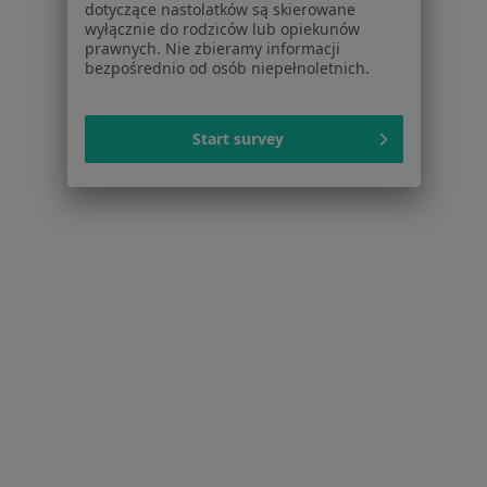
Placówki medyczne
dotyczące nastolatków są skierowane
wyłącznie do rodziców lub opiekunów
Pytania i odpowiedzi
prawnych. Nie zbieramy informacji
Usługi i zabiegi
bezpośrednio od osób niepełnoletnich.
Choroby
Pomoc
Start survey
Aplikacje mobilne
Blog dla pacjentów
Dla profesjonalistów
Cennik
Dla lekarzy
Dla placówek medycznych
Noa Notes
nowość
Baza wiedzy
Centrum Pomocy dla Specjalisty
Kontakt
ZnanyLekarz - Strona główna
ZnanyLekarz Sp. z o.o.