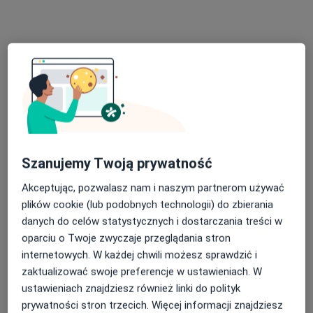
lek. dent. Betina Maria Kontny-Długaj
·
Więcej
Stomatolog
18 opinii
Szpitalna 14, Dąbrowa Górnicza
•
Mapa
Elmadent
Szanujemy Twoją prywatność
Szyna relaksacyjna
600 zł
Akceptując, pozwalasz nam i naszym partnerom używać
Specjalista nie oferuje umawiania online pod tym adresem.
plików cookie (lub podobnych technologii) do zbierania
danych do celów statystycznych i dostarczania treści w
Poproś o wizytę
oparciu o Twoje zwyczaje przeglądania stron
internetowych. W każdej chwili możesz sprawdzić i
zaktualizować swoje preferencje w ustawieniach. W
ustawieniach znajdziesz również linki do polityk
prywatności stron trzecich. Więcej informacji znajdziesz