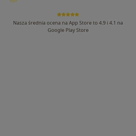
Nasza średnia ocena na App Store to 4.9 i 4.1 na
lek. dent. Małgorzata Dunikowska-
Google Play Store
Hilaszek
·
Więcej
Stomatolog
14 opinii
Szpitalna 14, Dąbrowa Górnicza
•
Mapa
Elmadent
Szyna relaksacyjna
600 zł
Specjalista nie oferuje umawiania online pod tym adresem.
Poproś o wizytę