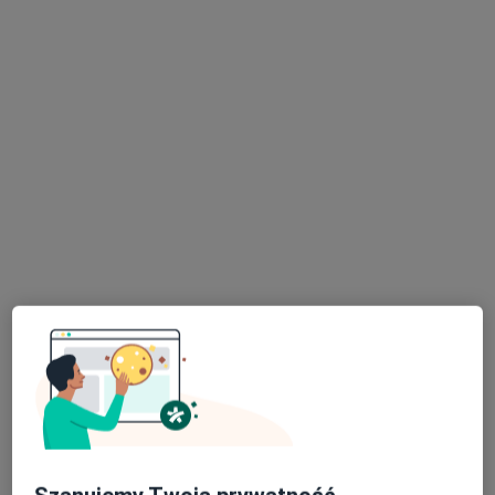
lek. dent. Weronika Nagły-Chrobok
Stomatolog
203 opinie
Konopnickiej 30, Dąbrowa Górnicza
•
Mapa
Prywatna Praktyka Dentystyczna
Przegląd stomatologiczny
50 zł
Specjalista nie oferuje umawiania online pod tym adresem.
Poproś o wizytę