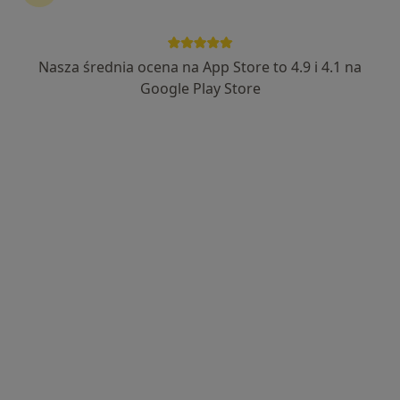
Nasza średnia ocena na App Store to 4.9 i 4.1 na
lek. dent. Małgorzata Dunikowska-
Google Play Store
Hilaszek
·
Więcej
Stomatolog
14 opinii
Szpitalna 14, Dąbrowa Górnicza
•
Mapa
Elmadent
Przegląd stomatologiczny
od 150 zł
Specjalista nie oferuje umawiania online pod tym adresem.
Poproś o wizytę