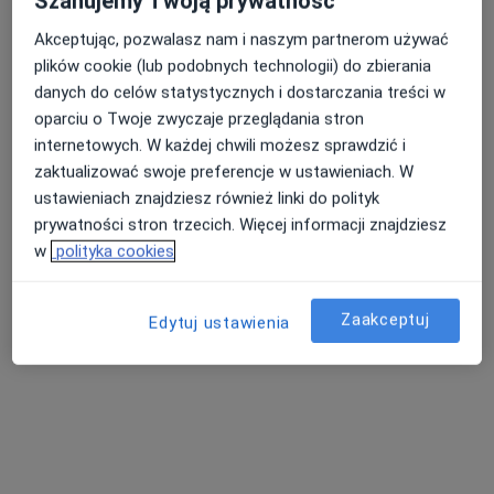
Szanujemy Twoją prywatność
Akceptując, pozwalasz nam i naszym partnerom używać
plików cookie (lub podobnych technologii) do zbierania
danych do celów statystycznych i dostarczania treści w
oparciu o Twoje zwyczaje przeglądania stron
lek. dent. Paweł Capiga
internetowych. W każdej chwili możesz sprawdzić i
·
Więcej
Stomatolog
zaktualizować swoje preferencje w ustawieniach. W
23 opinie
ustawieniach znajdziesz również linki do polityk
Szpitalna 14, Dąbrowa Górnicza
•
Mapa
prywatności stron trzecich. Więcej informacji znajdziesz
Elmadent
w
polityka cookies
Przegląd stomatologiczny
od 150 zł
Specjalista nie oferuje umawiania online pod tym adresem.
Zaakceptuj
Edytuj ustawienia
Poproś o wizytę