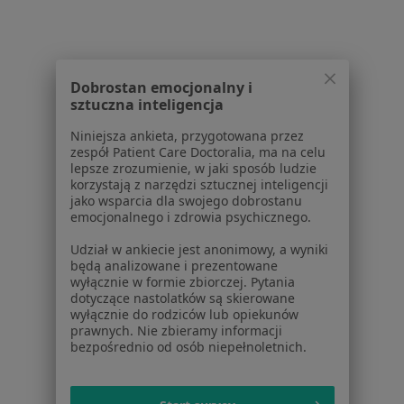
Dobrostan emocjonalny i
sztuczna inteligencja
Serwis
Niniejsza ankieta, przygotowana przez
Regulamin
zespół Patient Care Doctoralia, ma na celu
Polityka prywatności pacjentów
lepsze zrozumienie, w jaki sposób ludzie
korzystają z narzędzi sztucznej inteligencji
Polityka prywatności profesjonalistów
jako wsparcia dla swojego dobrostanu
Polityka prywatności dla profesjonalistów, których
emocjonalnego i zdrowia psychicznego.
dane pozyskaliśmy samodzielnie
Udział w ankiecie jest anonimowy, a wyniki
Polityka cookies
będą analizowane i prezentowane
Jak działają wyniki wyszukiwania
wyłącznie w formie zbiorczej. Pytania
Dostępność
dotyczące nastolatków są skierowane
wyłącznie do rodziców lub opiekunów
O nas
prawnych. Nie zbieramy informacji
Praca
Rekrutujemy!
bezpośrednio od osób niepełnoletnich.
Partnerzy
Centrum prasowe
Kontakt