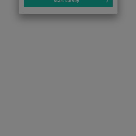
Start survey
Dla pacjentów
Lekarze
Placówki medyczne
Pytania i odpowiedzi
Usługi i zabiegi
Choroby
Pomoc
Aplikacje mobilne
Blog dla pacjentów
Dla profesjonalistów
Cennik
Dla lekarzy
Dla placówek medycznych
Noa Notes
nowość
Baza wiedzy
Centrum Pomocy dla Specjalisty