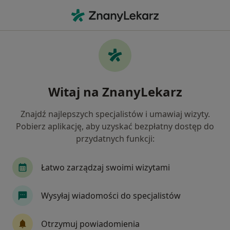
Me
Przegląd Stomatologiczny • Dąbrowa Górnicza, śląskie
Filtry
• 1
Ubezpieczenie
Map
Przegląd stomatologiczny specjaliści w
Witaj na ZnanyLekarz
Dąbrowie Górniczej
Jak działają wyniki wyszukiwania
Znajdź najlepszych specjalistów i umawiaj wizyty.
Pobierz aplikację, aby uzyskać bezpłatny dostęp do
przydatnych funkcji:
Jakiego specjalisty szukasz?
Stomatolog
Neurolog
Dermatolog
L
Łatwo zarządzaj swoimi wizytami
Wysyłaj wiadomości do specjalistów
Otrzymuj powiadomienia