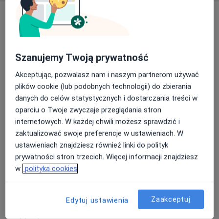
Usługi i ceny
Badania bakteriologiczne
Szczegóły
Szanujemy Twoją prywatność
Badania tarczycy
Akceptując, pozwalasz nam i naszym partnerom używać
Szczegóły
plików cookie (lub podobnych technologii) do zbierania
danych do celów statystycznych i dostarczania treści w
Markery nowotworowe
oparciu o Twoje zwyczaje przeglądania stron
Szczegóły
internetowych. W każdej chwili możesz sprawdzić i
zaktualizować swoje preferencje w ustawieniach. W
ustawieniach znajdziesz również linki do polityk
Diagnostyka niepłodności
prywatności stron trzecich. Więcej informacji znajdziesz
Szczegóły
w
polityka cookies
Badanie nasienia
Szczegóły
Zaakceptuj
Edytuj ustawienia