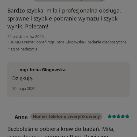
Bardzo szybka, miła i profesjonalna obsługa,
sprawne i szybkie pobranie wymazu i szybki
wynik. Polecam!
24 października 2020
•
IGMED Punkt Pobrań mgr Irena Głogowska
•
badania diagnostyczne
w opinii użytkownika Tomek
•
zgłoś nadużycie
mgr Irena Głogowska
Dziękuję.
10 maja 2026
Anna
Numer telefonu zweryfikowany
A
Bezboleśnie pobiera krew do badań. Miła,
sympatyczna i pomocna Pani. Przyjazny