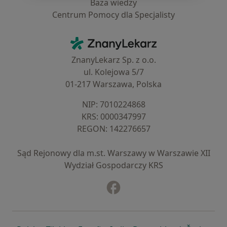
Baza wiedzy
Centrum Pomocy dla Specjalisty
Kontakt
ZnanyLekarz - Strona główna
ZnanyLekarz Sp. z o.o.
ul. Kolejowa 5/7
01-217 Warszawa, Polska
NIP: ⁠7010224868
KRS: ⁠0000347997
REGON: ⁠142276657
Sąd Rejonowy dla m.st. Warszawy w Warszawie XII
Wydział Gospodarczy KRS
Facebook
otwiera się w nowej karcie