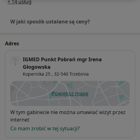
+ 14 usług
W jaki sposób ustalane są ceny?
Adres
IGMED Punkt Pobrań mgr Irena
Głogowska
Kopernika 25 ,
32-540
Trzebinia
Powiększ mapę
otwiera się w nowej karcie
Dostępność
W tym gabinecie nie można umawiać wizyt przez
internet
Co mam zrobić w tej sytuacji?