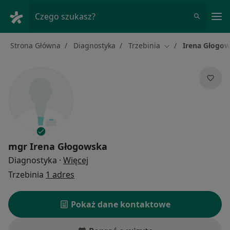
Me
Czego szukasz?
Strona Główna
Diagnostyka
Trzebinia
Irena Głogo
Zmień miasto
mgr
Irena Głogowska
O specjalizacjach
Diagnostyka
·
Więcej
Trzebinia
1 adres
Pokaż dane kontaktowe