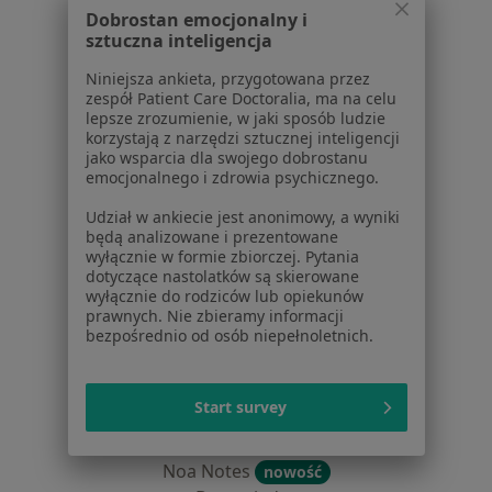
Centrum prasowe
Dobrostan emocjonalny i
Kontakt
sztuczna inteligencja
Niniejsza ankieta, przygotowana przez
Dla pacjentów
zespół Patient Care Doctoralia, ma na celu
lepsze zrozumienie, w jaki sposób ludzie
Lekarze
korzystają z narzędzi sztucznej inteligencji
Placówki medyczne
jako wsparcia dla swojego dobrostanu
Pytania i odpowiedzi
emocjonalnego i zdrowia psychicznego.
Usługi i zabiegi
Udział w ankiecie jest anonimowy, a wyniki
Choroby
będą analizowane i prezentowane
Pomoc
wyłącznie w formie zbiorczej. Pytania
dotyczące nastolatków są skierowane
Aplikacje mobilne
wyłącznie do rodziców lub opiekunów
Blog dla pacjentów
prawnych. Nie zbieramy informacji
bezpośrednio od osób niepełnoletnich.
Dla profesjonalistów
Cennik
Start survey
Dla lekarzy
Dla placówek medycznych
Noa Notes
nowość