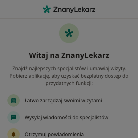
Me
Czego szukasz?
Strona Główna
Usługi
Psychoterapia Par I Małżeństw Video
Psychoterapia par i małżeństw
Witaj na ZnanyLekarz
video - informacje, specjaliści,
Znajdź najlepszych specjalistów i umawiaj wizyty.
pytania i odpowiedzi
Pobierz aplikację, aby uzyskać bezpłatny dostęp do
przydatnych funkcji:
Łatwo zarządzaj swoimi wizytami
Informacje
Wysyłaj wiadomości do specjalistów
Eksperci - psychoterapia par i małżeństw
Otrzymuj powiadomienia