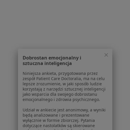
Usługi i zabiegi
Choroby
Pomoc
Aplikacje mobilne
Blog dla pacjentów
Dla profesjonalistów
Cennik
Dla lekarzy
Dobrostan emocjonalny i
sztuczna inteligencja
Dla placówek medycznych
Noa Notes
nowość
Niniejsza ankieta, przygotowana przez
Baza wiedzy
zespół Patient Care Doctoralia, ma na celu
lepsze zrozumienie, w jaki sposób ludzie
Centrum Pomocy dla Specjalisty
korzystają z narzędzi sztucznej inteligencji
jako wsparcia dla swojego dobrostanu
Kontakt
emocjonalnego i zdrowia psychicznego.
ZnanyLekarz - Strona główna
Udział w ankiecie jest anonimowy, a wyniki
ZnanyLekarz Sp. z o.o.
będą analizowane i prezentowane
ul. Kolejowa 5/7
wyłącznie w formie zbiorczej. Pytania
01-217 Warszawa, Polska
dotyczące nastolatków są skierowane