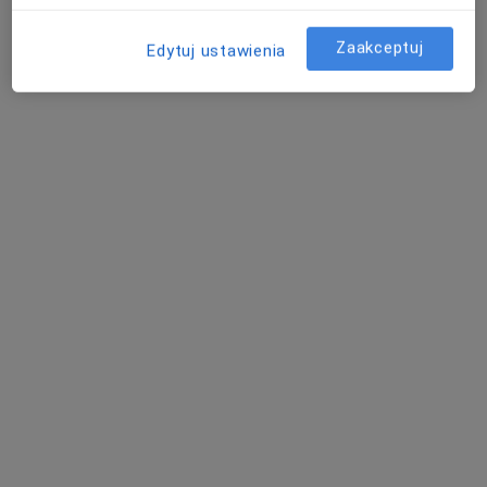
umów wizytę
Zaakceptuj
Edytuj ustawienia
Joanna Gołąbek-Motowidło
Psychoterapeuta
Wrocław
umów wizytę
Emilia Trzcińska
Psycholog
Bydgoszcz
umów wizytę
Maciej Jan Dokrzewski
Androlog, Seksuolog
Katowice