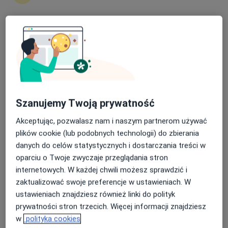
video
Nasza średnia ocena na App Store to 4.9 i 4.1 na
Jakub Gutowski
Google Play Store
Psycholog
Warszawa
umów wizytę
Szanujemy Twoją prywatność
Karolina Sęk
Akceptując, pozwalasz nam i naszym partnerom używać
plików cookie (lub podobnych technologii) do zbierania
Psycholog, Seksuolog
danych do celów statystycznych i dostarczania treści w
Katowice
oparciu o Twoje zwyczaje przeglądania stron
umów wizytę
internetowych. W każdej chwili możesz sprawdzić i
zaktualizować swoje preferencje w ustawieniach. W
Blanka Świercz
ustawieniach znajdziesz również linki do polityk
prywatności stron trzecich. Więcej informacji znajdziesz
Psycholog
w
polityka cookies
Wrocław