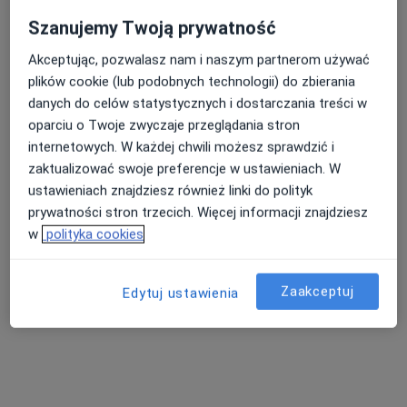
Szanujemy Twoją prywatność
Akceptując, pozwalasz nam i naszym partnerom używać
plików cookie (lub podobnych technologii) do zbierania
mgr Klaudia Sulikowska
danych do celów statystycznych i dostarczania treści w
·
Więcej
Psychoterapeuta, Psycholog
oparciu o Twoje zwyczaje przeglądania stron
64 opinie
internetowych. W każdej chwili możesz sprawdzić i
Adres 1
Adres 2
zaktualizować swoje preferencje w ustawieniach. W
ustawieniach znajdziesz również linki do polityk
prywatności stron trzecich. Więcej informacji znajdziesz
Sukiennice 2, Brzeg
•
Mapa
w
polityka cookies
Gabinet Psychologii i Psychoterapii
Psychoterapia młodzieży
180 zł
Zaakceptuj
Edytuj ustawienia
Specjalista nie oferuje umawiania online pod tym adresem.
Poproś o wizytę