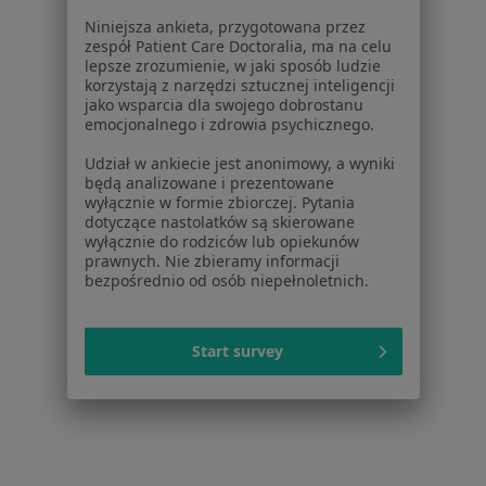
Placówki medyczne
Niniejsza ankieta, przygotowana przez
Pytania i odpowiedzi
zespół Patient Care Doctoralia, ma na celu
Usługi i zabiegi
lepsze zrozumienie, w jaki sposób ludzie
Choroby
korzystają z narzędzi sztucznej inteligencji
jako wsparcia dla swojego dobrostanu
Pomoc
emocjonalnego i zdrowia psychicznego.
Aplikacje mobilne
Blog dla pacjentów
Udział w ankiecie jest anonimowy, a wyniki
będą analizowane i prezentowane
Dla profesjonalistów
wyłącznie w formie zbiorczej. Pytania
dotyczące nastolatków są skierowane
Cennik
wyłącznie do rodziców lub opiekunów
prawnych. Nie zbieramy informacji
Dla lekarzy
bezpośrednio od osób niepełnoletnich.
Dla placówek medycznych
Noa Notes
nowość
Baza wiedzy
Start survey
Centrum Pomocy dla Specjalisty
Kontakt
ZnanyLekarz - Strona główna
ZnanyLekarz Sp. z o.o.