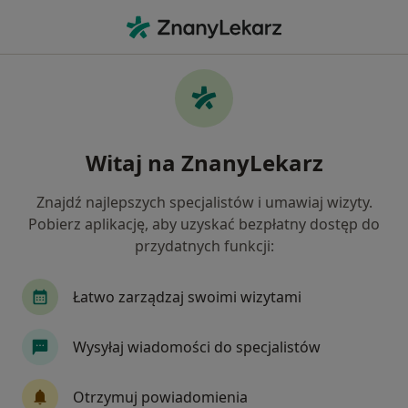
Me
Psychoterapia Młodzieży • Oława, dolnośląskie
Filtry
• 1
Mapa
Psychoterapia młodzieży specjaliści w
Witaj na ZnanyLekarz
Oławie
Jak działają wyniki wyszukiwania
Znajdź najlepszych specjalistów i umawiaj wizyty.
Pobierz aplikację, aby uzyskać bezpłatny dostęp do
przydatnych funkcji:
Jakiego specjalisty szukasz?
Psycholog
Psychoterapeuta
Psychiatra dz
Łatwo zarządzaj swoimi wizytami
Wysyłaj wiadomości do specjalistów
Otrzymuj powiadomienia