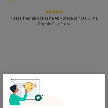
Nasza średnia ocena na App Store to 4.9 i 4.1 na
mgr Beata Wrabec
Google Play Store
Psycholog, Psychoterapeuta
31 opinii
Orzechowa 15, Kamieniec Wrocławski
•
Mapa
Animus Beata Wrabec
Psychoterapia młodzieży
250 zł
Specjalista nie oferuje umawiania online pod tym adresem.
Poproś o wizytę