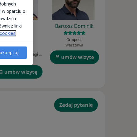
odobnych
i w oparciu o
awdzić i
Marzenna
Bartosz Dominik
wnież linki
Majcherczyk-
 cookies
Ortopeda
Skulimowska
Warszawa
akceptuj
Lekarz wykonujący zabiegi medycyny estetycznej, Chirurg
umów wizytę
Łódź
umów wizytę
Zadaj pytanie