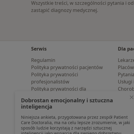
Wszystkie treści, w szczególności pytania i
zastąpić diagnozy medycznej.
Serwis
Dla pa
Regulamin
Lekarz
Polityka prywatności pacjentów
Placów
Polityka prywatności
Pytani
profesjonalistów
Usługi 
Polityka prywatności dla
Choro
profesjonalistów, których dane
Pomoc
Dobrostan emocjonalny i sztuczna
pozyskaliśmy samodzielnie
Aplika
inteligencja
Polityka cookies
Blog d
Niniejsza ankieta, przygotowana przez zespół Patient
Jak działają wyniki wyszukiwania
Care Doctoralia, ma na celu lepsze zrozumienie, w jaki
Dostępność
sposób ludzie korzystają z narzędzi sztucznej
O nas
inteligencji jako wsparcia dla swojego dobrostanu