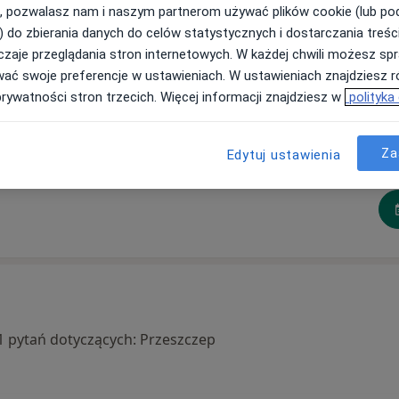
, pozwalasz nam i naszym partnerom używać plików cookie (lub p
) do zbierania danych do celów statystycznych i dostarczania treśc
zaje przeglądania stron internetowych. W każdej chwili możesz spr
a
Maciej Miszczak
Paweł Adamczyk
wać swoje preferencje w ustawieniach. W ustawieniach znajdziesz ró
prywatności stron trzecich. Więcej informacji znajdziesz w
polityka
g
Ortopeda
Ortopeda, Chirurg
Otwock
Otwock
Za
Edytuj ustawienia
tę
umów wizytę
umów wizytę
a 1 pytań dotyczących: Przeszczep