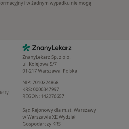
 informacyjny i w żadnym wypadku nie mogą
Kontakt
ZnanyLekarz - Strona główna
ZnanyLekarz Sp. z o.o.
ul. Kolejowa 5/7
01-217 Warszawa, Polska
NIP: ⁠7010224868
KRS: ⁠0000347997
isty
REGON: ⁠142276657
Sąd Rejonowy dla m.st. Warszawy
w Warszawie XII Wydział
Gospodarczy KRS