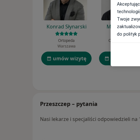
Akceptując
technologii
Twoje zwyc
Konrad Słynarski
Michał Szyszk
zaktualizo
do polityk 
Ortopeda
Ortopeda, Chirur
Warszawa
Otwock
umów wizytę
umów wizy
Przeszczep – pytania
Nasi lekarze i specjaliści odpowiedzieli n