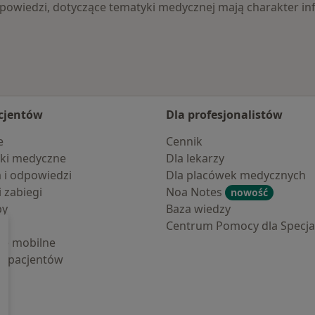
 odpowiedzi, dotyczące tematyki medycznej mają charakter
cjentów
Dla profesjonalistów
e
Cennik
ki medyczne
Dla lekarzy
a i odpowiedzi
Dla placówek medycznych
i zabiegi
Noa Notes
nowość
by
Baza wiedzy
Centrum Pomocy dla Specjal
cje mobilne
la pacjentów