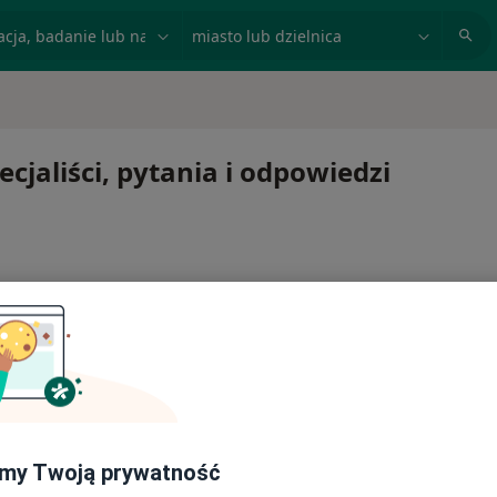
acja, badanie lub nazwisko
miasto lub dzielnica
ecjaliści, pytania i odpowiedzi
my Twoją prywatność